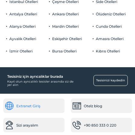
İstanbul Otelleri
Çeşme Otelleri
Side Otelleri
Odalarda sigara içilmez
Odaya meyve sepeti ikramı
Otopark
Çocuklar
Antalya Otelleri
Ankara Otelleri
Ölüdeniz Otelleri
2 yaşına kadar olan bebekler ücretsizdir.
Ücretsiz Halka Açık Otopark
Her bir oda için 6 yaşına kadar 1 çocuk ücretsizdir
Alanya Otelleri
Mardin Otelleri
Cunda Otelleri
Otopark (Tesis disinda)
Ayvalık Otelleri
Eskişehir Otelleri
Amasra Otelleri
İzmir Otelleri
Bursa Otelleri
Kıbrıs Otelleri
Odalar
Aile odaları
Tesisiniz için ayrıcalıklar burada
Resepsiyon Hizmetleri
Tesisinizi kaydedin
Kayıt olun ayrıcalıklı tesisler arasında siz de
yer alın
24 saat açık resepsiyon
Bagaj muhafazası
Extranet Giriş
Otelz blog
Öne Çıkan Özellikler
Çevre dostu
Deniz manzarası
Sizi arayalım
+90 850 333 0 220
Sömestr Oteli