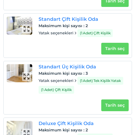
Tarih seç
Odalarda sigara içilmez
Çocuklar
2 yaşına kadar olan bebekler ücretsizdir.
Standart Çift Kişilik Oda
Her bir oda için 6 yaşına kadar 1 çocuk ücretsizdir
Maksimum kişi sayısı
:
2
Yatak seçenekleri
(1 Adet) Çift Kişilik
Tarih seç
Standart Üç Kişilik Oda
Maksimum kişi sayısı
:
3
Yatak seçenekleri
(1 Adet) Tek Kişilik Yatak
(1 Adet) Çift Kişilik
Tarih seç
Deluxe Çift Kişilik Oda
Maksimum kişi sayısı
:
2