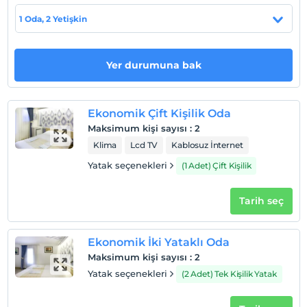
Tesis lokasyon bilgileri
1 Oda, 2 Yetişkin
Bozcaada Kalesi, tesise 8 dakikalık yürüme
mesafesindedir. Bozcaada Feribot İskelesi ise yürüyerek
9 dakika uzaklıktadır.
Yer durumuna bak
Haritada Göster
Ekonomik Çift Kişilik Oda
Maksimum kişi sayısı
:
2
Klima
Lcd TV
Kablosuz İnternet
Otel koşulları
Yatak seçenekleri
(1 Adet) Çift Kişilik
Check/in
Tarih seç
En erken saat 13:00 ve sonrası
Check/out
En geç saat 11:00 ve öncesi
Ekonomik İki Yataklı Oda
Maksimum kişi sayısı
:
2
Evcil Hayvan
Yatak seçenekleri
(2 Adet) Tek Kişilik Yatak
Evcil hayvan kabul edilmemektedir.
Sigara