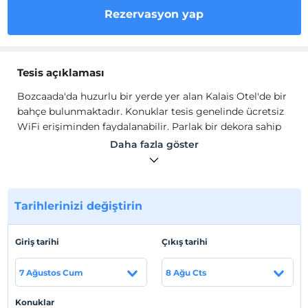
Rezervasyon yap
Tesis açıklaması
Bozcaada'da huzurlu bir yerde yer alan Kalais Otel'de bir
bahçe bulunmaktadır. Konuklar tesis genelinde ücretsiz
WiFi erişiminden faydalanabilir. Parlak bir dekora sahip
odaların her birinde klima ve gardırop yer alır. Bozcaada
Daha fazla göster
Kalesi, tesise 8 dakikalık yürüme mesafesindedir.
Bozcaada Feribot İskelesi ise yürüyerek 9 dakika
uzaklıktadır.
Bozcaada'da huzurlu bir yerde yer alan Kalais Otel'de bir
Tarihlerinizi değiştirin
bahçe bulunmaktadır. Konuklar tesis genelinde ücretsiz
WiFi erişiminden faydalanabilir. Parlak bir dekora sahip
Giriş tarihi
Çıkış tarihi
odaların her birinde klima ve gardırop yer alır. Bozcaada
Kalesi, tesise 8 dakikalık yürüme mesafesindedir.
7 Ağustos Cum
8 Ağu Cts
Bozcaada Feribot İskelesi ise yürüyerek 9 dakika
uzaklıktadır.
Konuklar