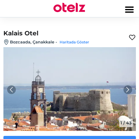
Kalais Otel
Bozcaada, Çanakkale
-
Haritada Göster
1
/
43