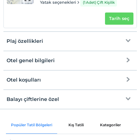
Yatak seçenekleri
(1 Adet) Çift Kişilik
Tarih seç
Plaj özellikleri
Otel genel bilgileri
Plaja
Otel koşulları
Internet
Check/in
Ücretsiz Wi-fi
En erken saat 13:00 ve sonrası
Balayı çiftlerine özel
Ortak alanlar ve tüm odalar
Check/out
En geç saat 11:00 ve öncesi
Odaya şarap ikramı
Evcil Hayvan
Popüler Tatil Bölgeleri
Kış Tatili
Kategoriler
P
Evcil hayvan kabul edilmemektedir.
Oda süslemesi
Sigara