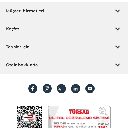
Romantizm/Balayı
Müşteri hizmetleri
Rezervasyon yönet
Keşfet
Sizi arayalım
Hediye Kart
Tesisler için
İştirak olun
ZPara Nedir?
Hemen tesisinizi ekleyin
Otelz hakkında
İletişim
Üye girişi
Villa/Daire ekleyin
Hakkımızda
Sıkça sorulan sorular
Hesap oluştur
Sürdürülebilirlik
Kişisel Verilerin Korunması
Koşullar ve şartlar
İşlem rehberi
Aydınlatma metni