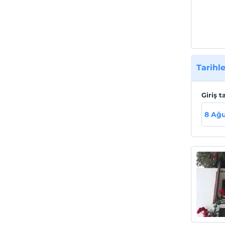
Tarihle
Giriş t
8 Ağu