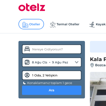
Oteller
Termal Oteller
Kayak 
Kala 
-
8 Ağu Cts
9 Ağu Paz
Bozca
Konaklamanız toplam 1 gece
Ara