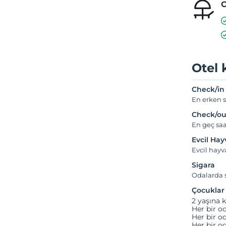
O
Otel 
Check/in
En erken s
Check/ou
En geç saa
Evcil Ha
Evcil hayv
Sigara
Odalarda s
Çocuklar
2 yaşına k
Her bir od
Her bir od
Her bir od