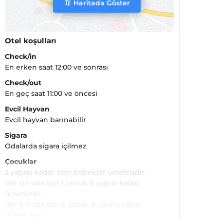
Haritada Göster
Otel koşulları
Check/in
En erken saat 12:00 ve sonrası
Check/out
En geç saat 11:00 ve öncesi
Evcil Hayvan
Evcil hayvan barınabilir
Sigara
Odalarda sigara içilmez
Çocuklar
2 yaşına kadar olan bebekler ücretsizdir.
Her bir oda için 1. çocuk 8 yaşına kadar
ücretsizdir
Her bir oda için 2. çocuk 8 yaşına kadar
ücretsizdir