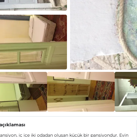
 açıklaması
ansiyon, iç içe iki odadan oluşan küçük bir pansiyondur. Evin