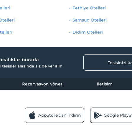
elleri
Fethiye Otelleri
Otelleri
Samsun Otelleri
telleri
Didim Otelleri
yrıcalıklar burada
Tesisinizi 
ı tesisler arasında siz de yer alın
Rezervasyon yönet
İletişim
AppStore'dan İndirin
Google PlaySt