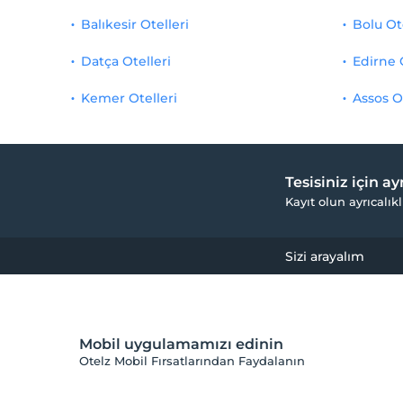
Balıkesir Otelleri
Bolu Ot
Datça Otelleri
Edirne 
Kemer Otelleri
Assos O
Tesisiniz için a
Kayıt olun ayrıcalıkl
Sizi arayalım
Mobil uygulamamızı edinin
Otelz Mobil Fırsatlarından Faydalanın