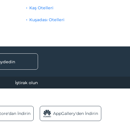
Kaş Otelleri
Kuşadası Otelleri
kaydedin
İştirak olun
ore'dan İndirin
AppGallery'den İndirin