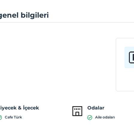
genel bilgileri
iyecek & İçecek
Odalar
Cafe Türk
Aile odaları