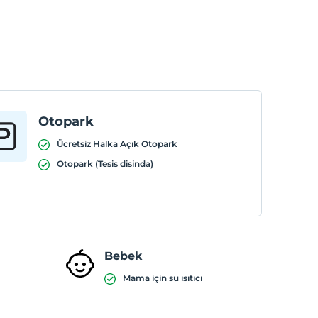
Otopark
Ücretsiz Halka Açık Otopark
Otopark (Tesis disinda)
Bebek
Mama için su ısıtıcı