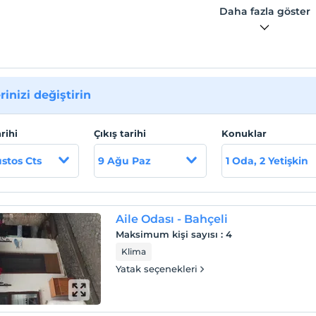
Daha fazla göster
rinizi değiştirin
arihi
Çıkış tarihi
Konuklar
stos Cts
9 Ağu Paz
1 Oda, 2 Yetişkin
Aile Odası - Bahçeli
Maksimum kişi sayısı
:
4
Klima
Yatak seçenekleri