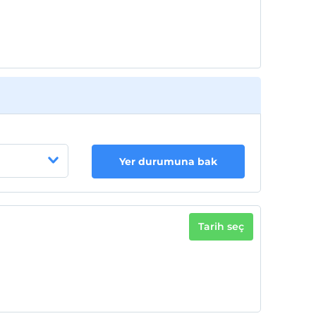
Her bir oda için 3. çocuk 8 yaşına kadar
ücretsizdir
Her bir oda için 4. çocuk 8 yaşına kadar
ücretsizdir
Yer durumuna bak
Tarih seç