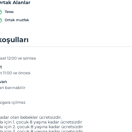
rtak Alanlar
Teras
Ortak mutfak
koşulları
aat 12:00 ve sonrası
t
t 11:00 ve öncesi
yvan
an barınabilir
igara içilmez
adar olan bebekler ücretsizdir.
a için 1. çocuk 8 yaşına kadar ücretsizdir
a için 2. çocuk 8 yaşına kadar ücretsizdir
a için 3. çocuk 8 yaşına kadar ücretsizdir