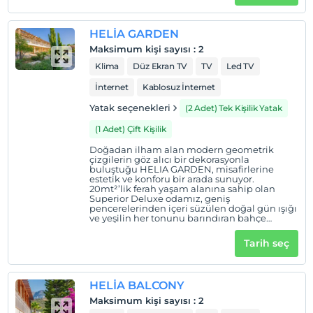
HELİA GARDEN
Haritada Göster
Maksimum kişi sayısı
:
2
Klima
Düz Ekran TV
TV
Led TV
İnternet
Kablosuz İnternet
Otel koşulları
Yatak seçenekleri
(2 Adet) Tek Kişilik Yatak
Check/in
(1 Adet) Çift Kişilik
En erken saat 14:00 ve sonrası
Doğadan ilham alan modern geometrik
Check/out
çizgilerin göz alıcı bir dekorasyonla
buluştuğu HELIA GARDEN, misafirlerine
En geç saat 12:00 ve öncesi
estetik ve konforu bir arada sunuyor.
20mt²’lik ferah yaşam alanına sahip olan
Evcil Hayvan
Superior Deluxe odamız, geniş
pencerelerinden içeri süzülen doğal gün ışığı
Evcil hayvan barınabilir
ve yeşilin her tonunu barındıran bahçe
manzarasıyla ruhunuzu dinlendiriyor.
Sigara
Datça’nın eşsiz doğasında zihninizi
Tarih seç
Odalarda sigara içilmez
tazeleyeceğiniz bu özel atmosferde,
doğallıktan ödün vermeden ayrıcalıklı ve
konforlu bir konaklama deneyimi sizleri
Çocuklar
bekliyor.
HELİA BALCONY
Tesisimizde 13 yaş altı çocuklar konaklayamaz
Maksimum kişi sayısı
:
2