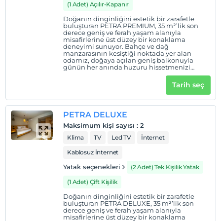
(1 Adet) Açılır-Kapanır
Doğanın dinginliğini estetik bir zarafetle
buluşturan PETRA PREMIUM, 35 m²’lik son
derece geniş ve ferah yaşam alanıyla
misafirlerine üst düzey bir konaklama
deneyimi sunuyor. Bahçe ve dağ
manzarasının kesiştiği noktada yer alan
odamız, doğaya açılan geniş balkonuyla
günün her anında huzuru hissetmenizi
sağlıyor. Sabahları kuş sesleri eşliğinde güne
başlayabileceğiniz, şık detaylarla donatılmış
Tarih seç
bu özel atmosfer; konfor, ferahlık ve doğallığı
bir arada arayan misafirlerimiz için
mükemmel bir tercih.
PETRA DELUXE
Maksimum kişi sayısı
:
2
Klima
TV
Led TV
İnternet
Kablosuz İnternet
Yatak seçenekleri
(2 Adet) Tek Kişilik Yatak
(1 Adet) Çift Kişilik
Doğanın dinginliğini estetik bir zarafetle
buluşturan PETRA DELUXE, 35 m²’lik son
derece geniş ve ferah yaşam alanıyla
misafirlerine üst düzey bir konaklama