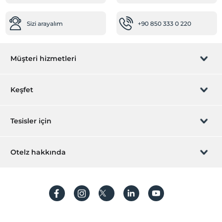
Sağlık
Sizi arayalım
+90 850 333 0 220
Hastaneye kolay ulaşım (15 dakika)
Havuz
Müşteri hizmetleri
Açık Yüzme Havuzu
Açık Yüzme Havuzu (Sezonluk)
Rezervasyon yönet
Keşfet
Temizlik Hizmetleri
Günlük temizlik hizmeti
Sizi arayalım
Hediye Kart
Tesisler için
Çamaşırhane
Ulaşım
İştirak olun
ZPara Nedir?
Hemen tesisinizi ekleyin
Otelz hakkında
Havaalanı servisi (ücretli)
İletişim
Transfer servisi (ücretli)
Üye girişi
Villa/Daire ekleyin
Hakkımızda
Diğer
Sıkça sorulan sorular
Hesap oluştur
Isıtma
Sürdürülebilirlik
Klima
Kişisel Verilerin Korunması