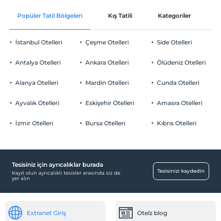
Odaya şarap ikramı
Evcil Hayvan
Popüler Tatil Bölgeleri
Kış Tatili
Kategoriler
P
Evcil hayvan barınabilir
Oda süslemesi
Sigara
İstanbul Otelleri
Çeşme Otelleri
Side Otelleri
Odalarda sigara içilmez
Çerez ikramı
Otopark
Çocuklar
Antalya Otelleri
Ankara Otelleri
Ölüdeniz Otelleri
Odaya meyve sepeti ikramı
Tesisimizde 13 yaş altı çocuklar konaklayamaz
Ücretsiz Özel Otopark
Alanya Otelleri
Mardin Otelleri
Cunda Otelleri
Otopark (Tesis bünyesinde)
Ayvalık Otelleri
Eskişehir Otelleri
Amasra Otelleri
İzmir Otelleri
Bursa Otelleri
Kıbrıs Otelleri
Eğlence Hizmetleri
Yılbaşı Etkinliği
Tesisiniz için ayrıcalıklar burada
Odalar
Tesisinizi kaydedin
Kayıt olun ayrıcalıklı tesisler arasında siz de
yer alın
Sigara içilmeyen odalar
Bebek
Extranet Giriş
Otelz blog
Restoranda bebek sandalyesi