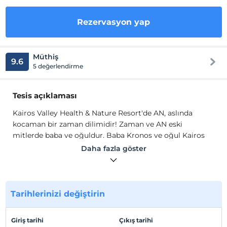
Rezervasyon yap
Müthiş
9.6
5 değerlendirme
Tesis açıklaması
Kairos Valley Health & Nature Resort'de AN, aslında
kocaman bir zaman dilimidir! Zaman ve AN eski
mitlerde baba ve oğuldur. Baba Kronos ve oğul Kairos
ile temsil edilirler. Bildiğimiz akıp giden doğrusal zaman
Daha fazla göster
Kronos iken; Kairos yol üzeridir; yani AN'dır. Kairos
Valley’de AN; zamanın durduğu, hareketsizliğin uzayıp
gittiği bir fenomendir. AN'da her şey hareketsizdir. AN'ı
duyumsayabilirsiniz ve ANda kalabilirsiniz.
Tarihlerinizi değiştirin
Kairos Valley Health & Nature Resort konaklarken
yaşayacağınız
deneyimleri, dört mevsimi kucaklayıcı
Giriş tarihi
Çıkış tarihi