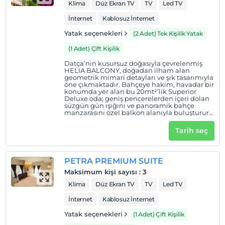
Klima
Düz Ekran TV
TV
Led TV
İnternet
Kablosuz İnternet
Yatak seçenekleri
(2 Adet) Tek Kişilik Yatak
(1 Adet) Çift Kişilik
Datça’nın kusursuz doğasıyla çevrelenmiş
HELIA BALCONY, doğadan ilham alan
geometrik mimari detayları ve şık tasarımıyla
öne çıkmaktadır. Bahçeye hakim, havadar bir
konumda yer alan bu 20mt²’lik Superior
Deluxe oda; geniş pencerelerden içeri dolan
süzgün gün ışığını ve panoramik bahçe
manzarasını özel balkon alanıyla buluşturur.
Doğanın dinginliğini ferah bir açıdan
hissettiren atmosferi ve üst düzey hizmet
Tarih seç
anlayışıyla, konforlu bir kaçamak arayan
misafirler için titizlikle tasarlanmıştır.
PETRA PREMIUM SUITE
Maksimum kişi sayısı
:
3
Klima
Düz Ekran TV
TV
Led TV
İnternet
Kablosuz İnternet
Yatak seçenekleri
(1 Adet) Çift Kişilik