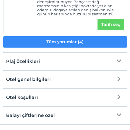
deneyimi sunuyor. Bahçe ve dağ
manzarasının kesiştiği noktada yer alan
odamız, doğaya açılan geniş balkonuyla
günün her anında huzuru hissetmenizi
sağlıyor. Sabahları kuş sesleri eşliğinde güne
başlayabileceğiniz, şık detaylarla donatılmış
Tarih seç
bu özel atmosfer; konfor, ferahlık ve doğallığı
bir arada arayan misafirlerimiz için
mükemmel bir tercih.
Tüm yorumlar (4)
Plaj özellikleri
Otel genel bilgileri
Plaja
3 km mesafededir
Halka açık plaj
Otel koşulları
Internet
Check/in
Ücretsiz Wi-fi
En erken saat 14:00 ve sonrası
Balayı çiftlerine özel
Sadece odalar
Check/out
En geç saat 12:00 ve öncesi