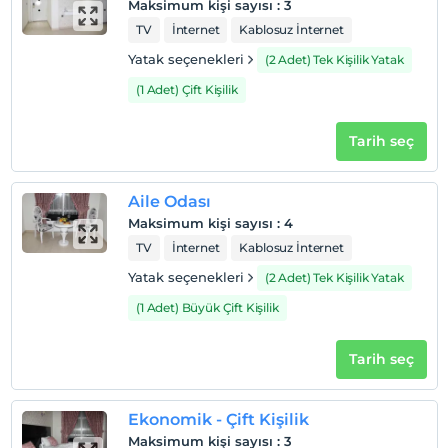
Maksimum kişi sayısı
:
3
TV
İnternet
Kablosuz İnternet
Otel koşulları
Yatak seçenekleri
(2 Adet) Tek Kişilik Yatak
Check/in
(1 Adet) Çift Kişilik
En erken saat 10:00 ve sonrası
Check/out
Tarih seç
En geç saat 12:00 ve öncesi
Evcil Hayvan
Aile Odası
Evcil hayvan barınabilir
Maksimum kişi sayısı
:
4
Sigara
TV
İnternet
Kablosuz İnternet
Odalarda sigara içilmez
Yatak seçenekleri
(2 Adet) Tek Kişilik Yatak
Çocuklar
(1 Adet) Büyük Çift Kişilik
2 yaşına kadar olan bebekler ücretsizdir.
Her bir oda için 7 yaşına kadar 1 çocuk ücretsizdir
Tarih seç
Ekonomik - Çift Kişilik
Maksimum kişi sayısı
:
3