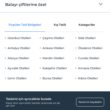
Ücretsiz Wi-fi
En erken saat 10:00 ve sonrası
Balayı çiftlerine özel
Ortak alanlar ve tüm odalar
Check/out
En geç saat 12:00 ve öncesi
Oda süslemesi
Evcil Hayvan
Popüler Tatil Bölgeleri
Kış Tatili
Kategoriler
P
Evcil hayvan barınabilir
Bir sabah odaya kahvaltı servisi
Sigara
İstanbul Otelleri
Çeşme Otelleri
Side Otelleri
Odalarda sigara içilmez
Gül yaprakları ile süsleme
Otopark
Çocuklar
Antalya Otelleri
Ankara Otelleri
Ölüdeniz Otelleri
Çerez ikramı
2 yaşına kadar olan bebekler ücretsizdir.
Ücretsiz Halka Açık Otopark
Her bir oda için 7 yaşına kadar 1 çocuk ücretsizdir
Alanya Otelleri
Mardin Otelleri
Cunda Otelleri
Otopark (Tesis bünyesinde)
Ayvalık Otelleri
Eskişehir Otelleri
Amasra Otelleri
İzmir Otelleri
Bursa Otelleri
Kıbrıs Otelleri
Aktiviteler
Tavla
Ücretsiz
Tesisiniz için ayrıcalıklar burada
Tesisinizi kaydedin
Kayıt olun ayrıcalıklı tesisler arasında siz de
Çalışma Alanları
yer alın