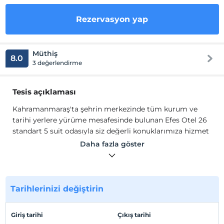
Rezervasyon yap
Müthiş
8.0
3 değerlendirme
Tesis açıklaması
Kahramanmaraş'ta şehrin merkezinde tüm kurum ve
tarihi yerlere yürüme mesafesinde bulunan Efes Otel 26
standart 5 suit odasıyla siz değerli konuklarımıza hizmet
vermeye başlamıştır.Misafirlerimize açık büfe sabah
Daha fazla göster
kahvaltısı, taze sıkılmış meyve suları ve yöresel
lezzetlerle güne iyi bir başlangıç sunuyoruz.Odalarımızda
Lcd ekran TV,minibar, çay setleri, çelik kasa, playstation,
özel banyo setleri bulunmaktadır.
Tarihlerinizi değiştirin
Kahramanmaraş'ta şehrin merkezinde tüm kurum ve
tarihi yerlere yürüme mesafesinde bulunan Efes Otel 26
Giriş tarihi
Çıkış tarihi
standart 5 suit odasıyla siz değerli konuklarımıza hizmet