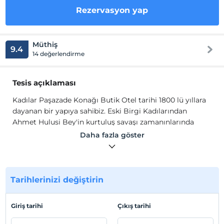
Rezervasyon yap
Müthiş
9.4
14 değerlendirme
Tesis açıklaması
Kadılar Paşazade Konağı Butik Otel tarihi 1800 lü yıllara
dayanan bir yapıya sahibiz. Eski Birgi Kadılarından
Ahmet Hulusi Bey'in kurtuluş savaşı zamanınlarında
konaklamış olduğu evi 2015 yılında restoresine başlanan
Daha fazla göster
konak siz değerli misafirlerimizin hizmetine açılmıştır.
Kadılar Paşazade Konağı Butik Otel tarihi 1800 lü yıllara
dayanan bir yapıya sahibiz. Eski Birgi Kadılarından
Ahmet Hulusi Bey'in kurtuluş savaşı zamanınlarında
Tarihlerinizi değiştirin
konaklamış olduğu evi 2015 yılında restoresine başlanan
konak siz değerli misafirlerimizin hizmetine açılmıştır.
Giriş tarihi
Çıkış tarihi
Tesis lokasyon bilgileri