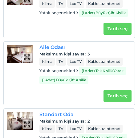
Sigara
Klima
TV
Lcd TV
Kablosuz İnternet
Odalarda sigara içilmez
Yatak seçenekleri
(1 Adet) Büyük Çift Kişilik
Çocuklar
2 yaşına kadar olan bebekler ücretsizdir.
Tarih seç
Her bir oda için 6 yaşına kadar 1 çocuk ücretsizdir
Aile Odası
Maksimum kişi sayısı
:
3
Klima
TV
Lcd TV
Kablosuz İnternet
Yatak seçenekleri
(1 Adet) Tek Kişilik Yatak
(1 Adet) Büyük Çift Kişilik
Tarih seç
Standart Oda
Maksimum kişi sayısı
:
2
Klima
TV
Lcd TV
Kablosuz İnternet
Yatak seçenekleri
(2 Adet) Tek Kişilik Yatak