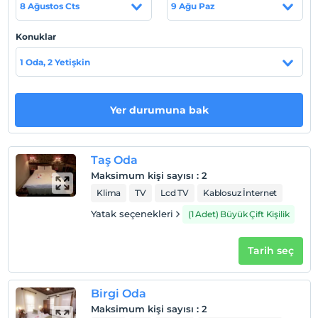
8 Ağustos Cts
9 Ağu Paz
Kadılar Paşazade Konağı Butik Otel tarihi 1800 lü yıllara
dayanan bir yapıya sahibiz. Eski Birgi Kadılarından
Konuklar
Ahmet Hulusi Bey'in kurtuluş savaşı zamanınlarında
konaklamış olduğu evi 2015 yılında restoresine başlanan
1 Oda, 2 Yetişkin
konak siz değerli misafirlerimizin hizmetine açılmıştır.
Yer durumuna bak
Haritada Göster
Taş Oda
Maksimum kişi sayısı
:
2
Otel koşulları
Klima
TV
Lcd TV
Kablosuz İnternet
Check/in
Yatak seçenekleri
(1 Adet) Büyük Çift Kişilik
En erken saat 14:00 ve sonrası
Check/out
Tarih seç
En geç saat 12:00 ve öncesi
Evcil Hayvan
Birgi Oda
Evcil hayvan barınabilir
Maksimum kişi sayısı
:
2