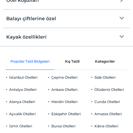
Otel koşulları
Internet
Check/in
Ücretsiz Wi-fi
En erken saat 14:00 ve sonrası
Balayı çiftlerine özel
Ortak alanlar ve tüm odalar
Check/out
En geç saat 12:00 ve öncesi
Kayak özellikleri
Oda süslemesi
Evcil Hayvan
Evcil hayvan barınabilir
Bir sabah odaya kahvaltı servisi
Sigara
Piste
Popüler Tatil Bölgeleri
Kış Tatili
Kategoriler
P
Odalarda sigara içilmez
Gül yaprakları ile süsleme
Otopark
Çocuklar
2 yaşına kadar olan bebekler ücretsizdir.
Ücretsiz Halka Açık Otopark
İstanbul Otelleri
Çeşme Otelleri
Side Otelleri
Her bir oda için 6 yaşına kadar 1 çocuk ücretsizdir
Otopark (Tesis disinda)
Antalya Otelleri
Ankara Otelleri
Ölüdeniz Otelleri
Alanya Otelleri
Mardin Otelleri
Cunda Otelleri
Ayvalık Otelleri
Eskişehir Otelleri
Amasra Otelleri
Çocuk
Çocuk karyolası
İzmir Otelleri
Bursa Otelleri
Kıbrıs Otelleri