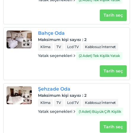
Tarih seç
Bahçe Oda
Maksimum kişi sayısı
:
2
Klima
TV
Lcd TV
Kablosuz İnternet
Yatak seçenekleri
(2 Adet) Tek Kişilik Yatak
Tarih seç
Şehzade Oda
Maksimum kişi sayısı
:
2
Klima
TV
Lcd TV
Kablosuz İnternet
Yatak seçenekleri
(1 Adet) Büyük Çift Kişilik
Tarih seç