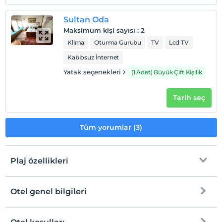
Sultan Oda
Maksimum kişi sayısı
:
2
Klima
Oturma Gurubu
TV
Lcd TV
Kablosuz İnternet
Yatak seçenekleri
(1 Adet) Büyük Çift Kişilik
Tarih seç
Tüm yorumlar (3)
Plaj özellikleri
Otel genel bilgileri
Plaja