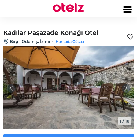
Kadılar Paşazade Konağı Otel
Birgi, Ödemiş, İzmir
-
Haritada Göster
1
/
10