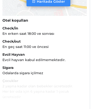
Haritada Göster
Otel koşulları
Check/in
En erken saat 18:00 ve sonrası
Check/out
En geç saat 11:00 ve öncesi
Evcil Hayvan
Evcil hayvan kabul edilmemektedir.
Sigara
Odalarda sigara içilmez
Çocuklar
2 yaşına kadar olan bebekler ücretsizdir.
Her bir oda için 6 yaşına kadar 1 çocuk
ücretsizdir