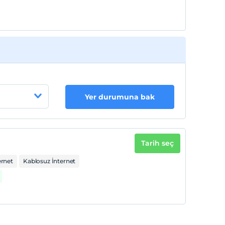
Yer durumuna bak
Tarih seç
ernet
Kablosuz İnternet