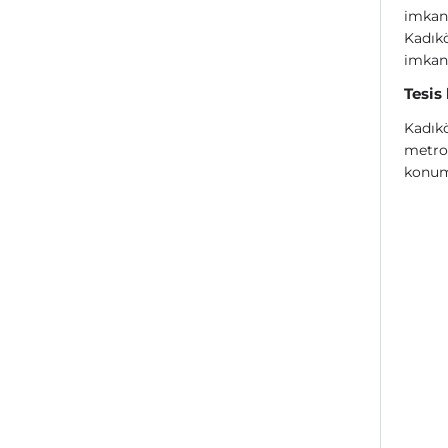
imkan
Kadıkö
imkan
Tesis
Kadıkö
metro,
konum