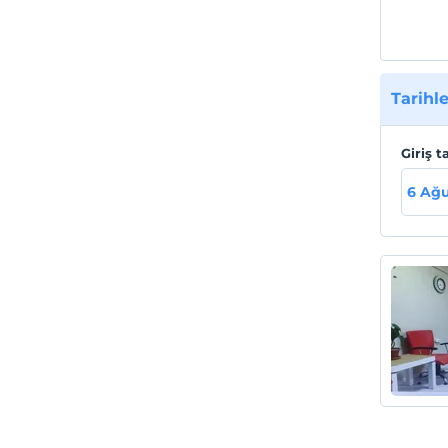
Tarihle
Giriş t
6 Ağu