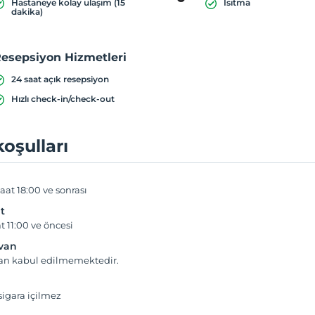
Hastaneye kolay ulaşım (15
Isıtma
dakika)
esepsiyon Hizmetleri
24 saat açık resepsiyon
Hızlı check-in/check-out
koşulları
aat 18:00 ve sonrası
t
t 11:00 ve öncesi
yvan
van kabul edilmemektedir.
igara içilmez