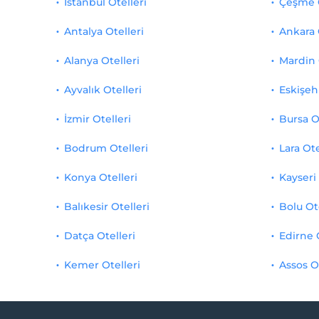
İstanbul Otelleri
Çeşme O
Antalya Otelleri
Ankara 
Alanya Otelleri
Mardin 
Ayvalık Otelleri
Eskişehi
İzmir Otelleri
Bursa O
Bodrum Otelleri
Lara Ote
Konya Otelleri
Kayseri 
Balıkesir Otelleri
Bolu Ot
Datça Otelleri
Edirne 
Kemer Otelleri
Assos O