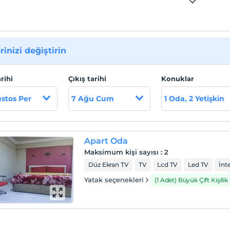
rinizi değiştirin
arihi
Çıkış tarihi
Konuklar
stos Per
7 Ağu Cum
1 Oda, 2 Yetişkin
Apart Oda
Maksimum kişi sayısı
:
2
Düz Ekran TV
TV
Lcd TV
Led TV
İnt
Yatak seçenekleri
(1 Adet) Büyük Çift Kişilik