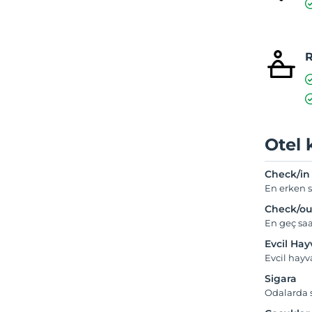
R
Otel 
Check/in
En erken s
Check/ou
En geç saa
Evcil Ha
Evcil hay
Sigara
Odalarda s