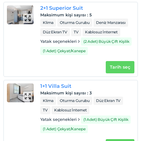
Odalarda sigara içilmez
2+1 Superior Suit
Çocuklar
Maksimum kişi sayısı
:
5
2 yaşına kadar olan bebekler ücretsizdir.
Klima
Oturma Gurubu
Deniz Manzarası
Her bir oda için 1. çocuk 12 yaşına kadar ücretsizdir
Her bir oda için 2. çocuk 12 yaşına kadar ücretsizdir
Düz Ekran TV
TV
Kablosuz İnternet
Her bir oda için 3. çocuk 12 yaşına kadar ücretsizdir
Yatak seçenekleri
(2 Adet) Büyük Çift Kişilik
(1 Adet) Çekyat/Kanepe
Tarih seç
1+1 Villa Suit
Maksimum kişi sayısı
:
3
Klima
Oturma Gurubu
Düz Ekran TV
TV
Kablosuz İnternet
Yatak seçenekleri
(1 Adet) Büyük Çift Kişilik
(1 Adet) Çekyat/Kanepe