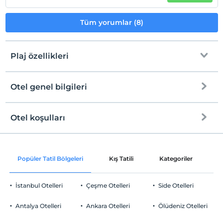
Tüm yorumlar (8)
Plaj özellikleri
Otel genel bilgileri
Plaja
500 metre mesafededir
Halka açık plaj
Otel koşulları
Internet
Kum plaj
Check/in
Ücretsiz Wi-fi
En erken saat 14:00 ve sonrası
Popüler Tatil Bölgeleri
Kış Tatili
Kategoriler
P
Ortak alanlar ve tüm odalar
Check/out
En geç saat 12:00 ve öncesi
İstanbul Otelleri
Çeşme Otelleri
Side Otelleri
Evcil Hayvan
Evcil hayvan barınabilir
Antalya Otelleri
Ankara Otelleri
Ölüdeniz Otelleri
Sigara
Odalarda sigara içilmez