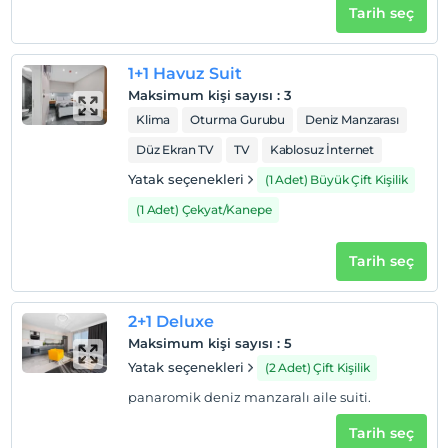
Tarih seç
1+1 Havuz Suit
Maksimum kişi sayısı
:
3
Klima
Oturma Gurubu
Deniz Manzarası
Düz Ekran TV
TV
Kablosuz İnternet
Yatak seçenekleri
(1 Adet) Büyük Çift Kişilik
(1 Adet) Çekyat/Kanepe
Tarih seç
2+1 Deluxe
Maksimum kişi sayısı
:
5
Yatak seçenekleri
(2 Adet) Çift Kişilik
panaromik deniz manzaralı aile suiti.
Tarih seç