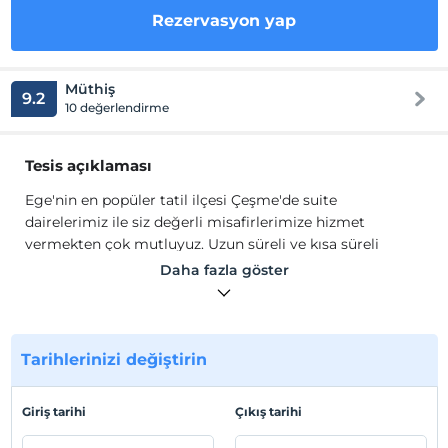
Rezervasyon yap
Müthiş
9.2
10 değerlendirme
Tesis açıklaması
Ege'nin en popüler tatil ilçesi Çeşme'de suite
dairelerimiz ile siz değerli misafirlerimize hizmet
vermekten çok mutluyuz. Uzun süreli ve kısa süreli
konaklama yapabileceğiniz Çeşme'nin en güzel koylarına
Daha fazla göster
çok yakın mesafede konumlanmaktayız.
Huzur, doğa ve denizin birleştiği Kadagan Suites
Ayasaranda'da aileniz ile birlikte keyifli bir tatil yaşayın.
Odalarda ihtiyaç duyacağınız tüm ekipmanlarla birlikte
Tarihlerinizi değiştirin
mutfak ekipmanları, buzdolabı, çamaşır ve bulaşık
makinesi dahil olmak üzere ev konforunda bir tatil
Giriş tarihi
Çıkış tarihi
imkanı sunuyoruz.