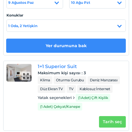
Tesis lokasyon bilgileri
9 Ağustos Paz
10 Ağu Pzt
Çeşme Merkez'e 3 dk., Alaçatı’ya 12 km, Urla'ya 43 km
Konuklar
İzmir Adnan Menderes Havalimanı’na 98 km
mesafededir.
1 Oda, 2 Yetişkin
Yer durumuna bak
Haritada Göster
1+1 Superior Suit
Otel koşulları
Maksimum kişi sayısı
:
3
Check/in
Klima
Oturma Gurubu
Deniz Manzarası
En erken saat 14:00 ve sonrası
Düz Ekran TV
TV
Kablosuz İnternet
Check/out
Yatak seçenekleri
(1 Adet) Çift Kişilik
En geç saat 12:00 ve öncesi
(1 Adet) Çekyat/Kanepe
Evcil Hayvan
Evcil hayvan barınabilir
Tarih seç
Sigara