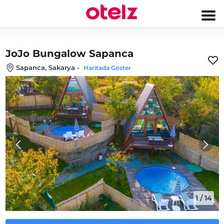
JoJo Bungalow Sapanca
Sapanca, Sakarya
-
Haritada Göster
1
/
14