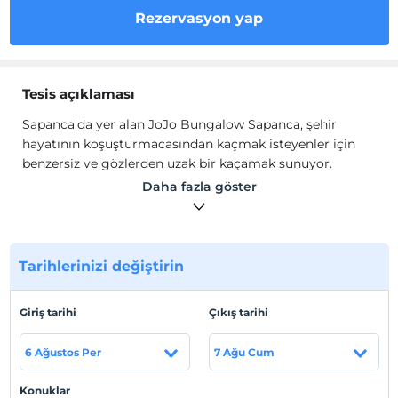
Rezervasyon yap
Tesis açıklaması
Sapanca'da yer alan JoJo Bungalow Sapanca, şehir
hayatının koşuşturmacasından kaçmak isteyenler için
benzersiz ve gözlerden uzak bir kaçamak sunuyor.
Daha fazla göster
Ahşap ve taş gibi doğal malzemelerle inşa edilen
bungalov, bulunduğu ortama kusursuz bir şekilde uyum
sağlayarak misafirlerine doğayla bütünleşmiş bir his
veriyor. Bungalovun geniş pencereleri ve terası,
Tarihlerinizi değiştirin
çevredeki ormanın ve gölün muhteşem manzarasını
sunmakta olup, sakin bir sabah kahvaltısı veya huzurlu
bir akşam kahvesi için mükemmel bir mekandır.
Giriş tarihi
Çıkış tarihi
Bungalov, tam donanımlı bir mutfak, konforlu yataklar,
6 Ağustos Per
7 Ağu Cum
özel banyo ve ısıtmalı havuz dahil olmak üzere konforlu
bir konaklama için gerekli tüm modern olanaklarla
Konuklar