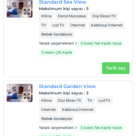
Sahil
Standard Sea View
Maksimum kişi sayısı
:
3
Otel, denize ve Mercan resiflerine kolay erişim sağlayan
Klima
Deniz Manzarası
Düz Ekran TV
300 metrelik güzel bir kumsala sahiptir.
TV
Lcd TV
İnternet
Kablosuz İnternet
Bebek Sandalyesi
Haritada Göster
Yatak seçenekleri
(1 Adet) Tek Kişilik Yatak
(1 Adet) Çift Kişilik
Otel koşulları
Tarih seç
Check/in
En erken saat 14:00 ve sonrası
Standard Garden View
Check/out
Maksimum kişi sayısı
:
3
En geç saat 12:00 ve öncesi
Klima
Düz Ekran TV
TV
Lcd TV
Evcil Hayvan
İnternet
Kablosuz İnternet
Evcil hayvan kabul edilmemektedir.
Bebek Sandalyesi
Sigara
Yatak seçenekleri
(1 Adet) Tek Kişilik Yatak
Odalarda sigara içilmez