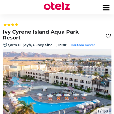
Ivy Cyrene Island Aqua Park
Resort
Şarm El-Şeyh, Güney Sina İli, Mısır
-
Haritada Göster
1
/
158