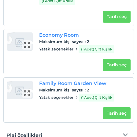
(1 Adet) Çift Kişilik
Giriş saatleri
Çocuklar
Tarih seç
2 yaşına kadar olan bebekler ücretsizdir.
Her bir oda için 1. çocuk 11 yaşına kadar ücretsizdir
Her bir oda için 2. çocuk 6 yaşına kadar ücretsizdir
Economy Room
Maksimum kişi sayısı
:
2
Yatak seçenekleri
(1 Adet) Çift Kişilik
Tarih seç
Family Room Garden View
Maksimum kişi sayısı
:
2
Yatak seçenekleri
(1 Adet) Çift Kişilik
Tarih seç
Plaj özellikleri