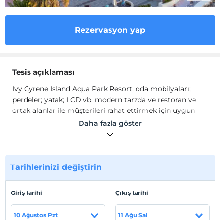
Rezervasyon yap
Tesis açıklaması
Ivy Cyrene Island Aqua Park Resort, oda mobilyaları;
perdeler; yatak; LCD vb. modern tarzda ve restoran ve
ortak alanlar ile müşterileri rahat ettirmek için uygun
tasarımla tamamen yenilenmiştir ve 02 Mayıs 2022'de
Daha fazla göster
yeniden açılmıştır.
Ivy Cyrene Island Aqua Park Resort, 2 açık yüzme
havuzu, özel plaj ve klimalı geniş odalar sunmaktadır.
Tarihlerinizi değiştirin
Ivy Cyrene Island Aqua Park Resort sıcak bir şekilde
dekore edilmiş odalarında uydu TV, minibar ve özel
Giriş tarihi
Çıkış tarihi
banyo bulunmaktadır. Oda servisi de mevcuttur.
10 Ağustos Pzt
11 Ağu Sal
Ivy Cyrene Island Aqua Park Resort konukları tesisin