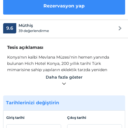
Rezervasyon yap
Müthiş
9.6
39 değerlendirme
Tesis açıklaması
Konya'nın kalbi Mevlana Müzesi'nin hemen yanında
bulunan Hich Hotel Konya, 200 yıllık tarihi Türk
mimarisine sahip yapıların eklektik tarzda yeniden
restore edilmesi ile 13 odadan oluşmaktadır. Mevlana
Daha fazla göster
Müzesi bahçesinin neredeyse içerisinde yeralan Hich
Hotel Konya, şehir merkezinde bulunan tüm tarihi
yerlere yürüme mesafesindedir.
Çevresinde birçok restoran, kafe ve hediyelik eşya
Tarihlerinizi değiştirin
mağazalarının bulunduğu bu mekanda bir zamanlar
Hazreti Mevlana'nın dolaştığını hayal edebilir ve zaman
Giriş tarihi
Çıkış tarihi
kavramını yitirebilirsiniz. Taş, ahşap ve metalin birlikte
kullanıldığı iç mimari özel tasarım mobilya ve