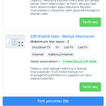
Odanız, Mevlana Müzesi manzaralı bir terasa
sahip. Hem odanızdan ve hem de size özel
olan terasınızdan eşsiz Mevlana Müzesi
manzarasını izleyerek vakit geçirebileceğiniz
design oda.
Tarih seç
Çift Kişilik Oda - Bahçe Manzaralı
Maksimum kişi sayısı
:
2
Düz Ekran TV
TV
Lcd TV
Led TV
İnternet
Kablosuz İnternet
Yatak seçenekleri
(1 Adet) Büyük Çift Kişilik
Odanız, özel design edilmiş iç bahçe
manzaralıdır. hich hotel Konya'nın
alışılagelmiş konforunu yaşatan en yeni
odalarındandır.
Tarih seç
Tüm yorumlar (16)