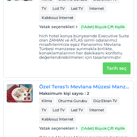
Giriş saatleri
TV
Lcd TV
Led TV
İnternet
Çocuklar
Kablosuz İnternet
2 yaşına kadar olan bebekler ücretsizdir.
Yatak seçenekleri
(1 Adet) Büyük Çift Kişilik
Her bir oda için 6 yaşına kadar 1 çocuk ücretsizdir
hich hotel konya bünyesinde Executive Suite
olan ZAMAN ve ATLAS isimli odalarımız
misafirlerimize eşsiz Panaromic Mevlana
Türbesi manzarası sunmakla birlikte,
konaklamalarının her dakikasını konforlu
değerlendirebilmeleri için tasarlanmıştır.
Tarih seç
Özel Teras'lı Mevlana Müzesi Manzaralı Oda
Maksimum kişi sayısı
:
2
Klima
Oturma Gurubu
Düz Ekran TV
TV
Lcd TV
Led TV
İnternet
Kablosuz İnternet
Yatak seçenekleri
(1 Adet) Büyük Çift Kişilik