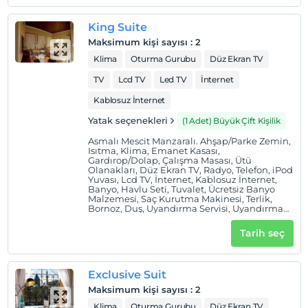
Hich Hotel Konya, Selçuklu İmparatorluğunun
başkentinde, Dünya'nın en önemli dini ve mistik
King Suite
merkezlerinden olan Mevlana Müzesi ve Türbesinin
Maksimum kişi sayısı
:
2
hemen yanıbaşındadır.
Klima
Oturma Gurubu
Düz Ekran TV
TV
Lcd TV
Led TV
İnternet
Kablosuz İnternet
Haritada Göster
Yatak seçenekleri
(1 Adet) Büyük Çift Kişilik
Asmalı Mescit Manzaralı. Ahşap/Parke Zemin,
Isıtma, Klima, Emanet Kasası,
Otel koşulları
Gardırop/Dolap, Çalışma Masası, Ütü
Olanakları, Düz Ekran TV, Radyo, Telefon, iPod
Check/in
Yuvası, Lcd TV, İnternet, Kablosuz İnternet,
Banyo, Havlu Seti, Tuvalet, Ücretsiz Banyo
En erken saat 14:00 ve sonrası
Malzemesi, Saç Kurutma Makinesi, Terlik,
Bornoz, Duş, Uyandırma Servisi, Uyandırma
Check/out
Servisi/Çalar Saat, Çalar Saat, Minibar,
Çay/Kahve Makinesi, Elektrikli Su Isıtıcısı,
En geç saat 12:00 ve öncesi
Tarih seç
Kahve Makinesi, Simgesel Yapı Manzarası
Evcil Hayvan
Evcil hayvan barınabilir
Exclusive Suit
Sigara
Maksimum kişi sayısı
:
2
Odalarda sigara içilmez
Klima
Oturma Gurubu
Düz Ekran TV