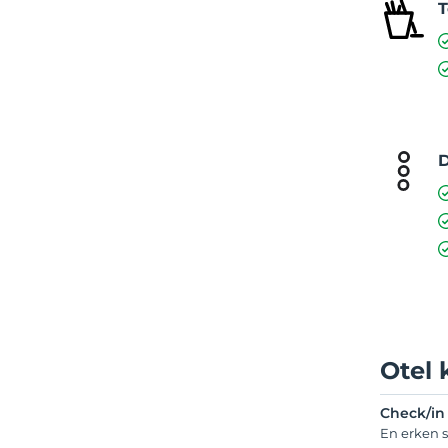
T
D
Otel 
Check/in
En erken s