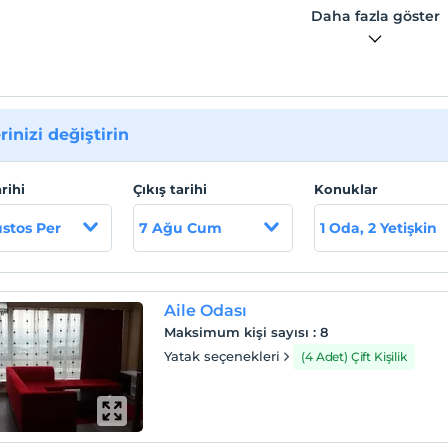
Daha fazla göster
rinizi değiştirin
arihi
Çıkış tarihi
Konuklar
stos Per
7 Ağu Cum
1 Oda, 2 Yetişkin
Aile Odası
Maksimum kişi sayısı
:
8
Yatak seçenekleri
(4 Adet) Çift Kişilik