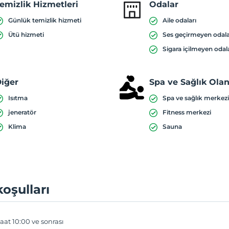
emizlik Hizmetleri
Odalar
Günlük temizlik hizmeti
Aile odaları
Ütü hizmeti
Ses geçirmeyen odal
Sigara içilmeyen odal
iğer
Spa ve Sağlık Olan
Isıtma
Spa ve sağlık merkez
jeneratör
Fitness merkezi
Klima
Sauna
koşulları
aat 10:00 ve sonrası