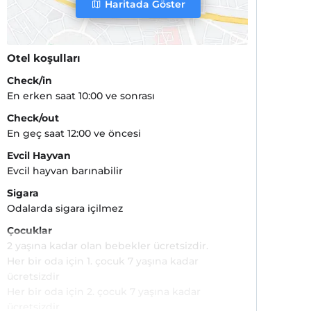
Haritada Göster
Otel koşulları
Check/in
En erken saat 10:00 ve sonrası
Check/out
En geç saat 12:00 ve öncesi
Evcil Hayvan
Evcil hayvan barınabilir
Sigara
Odalarda sigara içilmez
Çocuklar
2 yaşına kadar olan bebekler ücretsizdir.
Her bir oda için 1. çocuk 7 yaşına kadar
ücretsizdir
Her bir oda için 2. çocuk 7 yaşına kadar
ücretsizdir