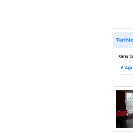
Tarihle
Giriş t
6 Ağu