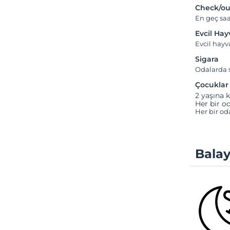
Check/ou
En geç saa
Evcil Ha
Evcil hayv
Sigara
Odalarda s
Çocuklar
2 yaşına k
Her bir od
Her bir od
Balay