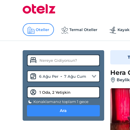
Oteller
Termal Oteller
Kayak 
T
Hera 
-
6 Ağu Per
7 Ağu Cum
Beylik
Konaklamanız toplam 1 gece
Ara