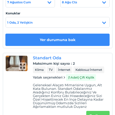
7 Ağustos Cum
8 Ağu Cts
Odalarımız her biri özenle geleneksel Alaçatı mimarisine
uygun, dizayn edilmiştir ev ortamı sıcaklığı ile sizleri
Konuklar
ağırlamaktan memnuniyet duyarız.
1 Oda, 2 Yetişkin
Tesis lokasyon bilgileri
İzmir, Çeşme, Alaçatı içinde bulunuyoruz.
Yer durumuna bak
Haritada Göster
Standart Oda
Maksimum kişi sayısı
:
2
Klima
TV
İnternet
Kablosuz İnternet
Otel koşulları
Yatak seçenekleri
(1 Adet) Çift Kişilik
Check/in
En erken saat 14:00 ve sonrası
Geleneksel Alaçatı Mimarisine Uygun, Alt
Kata Bulunan. Standart Odalarımız
Aradığınız Konforu Bulabileceğiniz Ve
Check/out
Gerçekten Eviniz Gibi Hissedeceğiniz Sizi
En geç saat 12:00 ve öncesi
Özel Hissettirecek En İnçe Detayına Kadar
Düşünülmüş Odamızda Sizlileri
Ağırlamaktan mutluluk Duyarız
Evcil Hayvan
5 kg'a kadar evcil hayvan barınabilir.