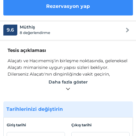
Rezervasyon yap
Müthiş
9.6
8 değerlendirme
Tesis açıklaması
Alaçatı ve Hacımemiş'in birleşme noktasında, geleneksel
Alaçatı mimarisine uygun yapısı sizleri bekliyor.
Dilerseniz Alaçatı'nın dinginliğinde vakit geçirin,
dilerseniz Hacımemiş'in eğlence hayatına kendinizi
Daha fazla göster
bırakın.
Ege’nin şirin kasabası Alaçatı’da yeni anılar yaratacağınız
unutulmaz bir tatil! Alaçatı’nın hareketli yaşamına
yakınlığı ve huzura açılan kapı geleneksel Alaçatı
Tarihlerinizi değiştirin
mimarisi ve özel havuzu ile Alaçatı ve Hacımemiş'in
buluşma noktasında sizleri bekliyoruz. Alaçatı'nın
Giriş tarihi
Çıkış tarihi
dinginliğinde vakit geçirebilir, dilerseniz kendinizi
Hacımemiş'in eğlence hayatına kaptırabilirsiniz.