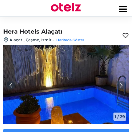
Hera Hotels Alaçatı
Alaçatı, Çeşme, İzmir
-
Haritada Göster
1
/
29