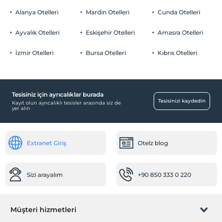
Odalarda sigara içilmez
Alanya Otelleri
Mardin Otelleri
Cunda Otelleri
Otopark
Çocuklar
Tesisimizde 3 yaş altı çocuklar konaklayamaz
Ücretsiz Halka Açık Otopark
Ayvalık Otelleri
Eskişehir Otelleri
Amasra Otelleri
Otopark (Tesis disinda)
İzmir Otelleri
Bursa Otelleri
Kıbrıs Otelleri
Tesisiniz için ayrıcalıklar burada
Yiyecek & İçecek
Tesisinizi kaydedin
Kayıt olun ayrıcalıklı tesisler arasında siz de
yer alın
Kahvaltı Salonu
Odalar
Extranet Giriş
Otelz blog
Sigara içilmeyen odalar
Çalışma Alanları
Sizi arayalım
+90 850 333 0 220
Fotokopi
Diğer
Müşteri hizmetleri
Klima