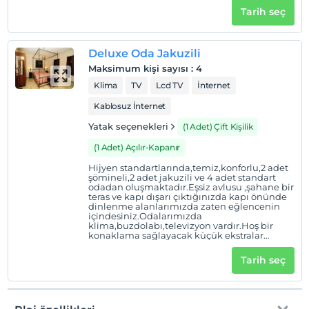
makinesi,kettle,yeşil çaylarımız mevcuttur.
Tarih seç
Deluxe Oda Jakuzili
Maksimum kişi sayısı
:
4
Klima
TV
Lcd TV
İnternet
Kablosuz İnternet
Yatak seçenekleri
(1 Adet) Çift Kişilik
(1 Adet) Açılır-Kapanır
Hijyen standartlarında,temiz,konforlu,2 adet
şömineli,2 adet jakuzili ve 4 adet standart
odadan oluşmaktadır.Eşsiz avlusu ,şahane bir
teras ve kapı dışarı çıktığınızda kapı önünde
dinlenme alanlarımızda zaten eğlencenin
içindesiniz.Odalarımızda
klima,buzdolabı,televizyon vardır.Hoş bir
konaklama sağlayacak küçük ekstralar
arasında internet erişimi,saç kurutma
makinesi,kettle,yeşil çaylarımız mevcuttur.
Tarih seç