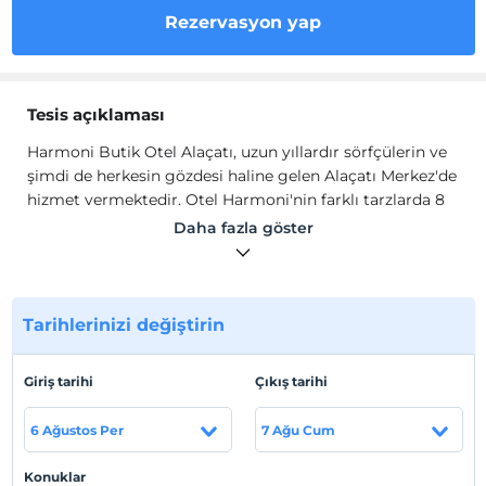
Rezervasyon yap
Tesis açıklaması
Harmoni Butik Otel Alaçatı, uzun yıllardır sörfçülerin ve
şimdi de herkesin gözdesi haline gelen Alaçatı Merkez'de
hizmet vermektedir. Otel Harmoni'nin farklı tarzlarda 8
odası bulunmaktadır.
Daha fazla göster
Yaz ve kış sezonunda açık olan otelin avlusunda içki
aldıktan sonra, Alaçatı'nın renkli ve taşlı sokaklarında
keyifle dolaşabilirsiniz. Odalarımızda; uydu TV, saç
kurutma makinesi, telefon, su ısıtıcısı, klima, mini bar ve
Tarihlerinizi değiştirin
ücretsiz Wi-Fi mevcuttur.
Tesis lokasyon bilgileri
Giriş tarihi
Çıkış tarihi
İzmir Alaçatı Merkez'de konumlanmaktadır. Alaçatı Port
6 Ağustos Per
7 Ağu Cum
ve Ilıca Plajı'na 3 km. mesafededir.
Konuklar