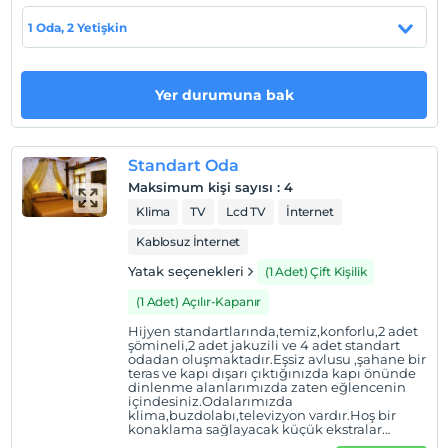
1 Oda, 2 Yetişkin
Haritada Göster
Yer durumuna bak
Otel koşulları
Check/in
En erken saat 14:00 ve sonrası
Standart Oda
Maksimum kişi sayısı
:
4
Check/out
Klima
TV
Lcd TV
İnternet
En geç saat 12:00 ve öncesi
Kablosuz İnternet
Evcil Hayvan
Evcil hayvan kabul edilmemektedir.
Yatak seçenekleri
(1 Adet) Çift Kişilik
Sigara
(1 Adet) Açılır-Kapanır
Odalarda sigara içilmez
Hijyen standartlarında,temiz,konforlu,2 adet
şömineli,2 adet jakuzili ve 4 adet standart
Çocuklar
odadan oluşmaktadır.Eşsiz avlusu ,şahane bir
teras ve kapı dışarı çıktığınızda kapı önünde
2 yaşına kadar olan bebekler ücretsizdir.
dinlenme alanlarımızda zaten eğlencenin
Her bir oda için 6 yaşına kadar 1 çocuk ücretsizdir
içindesiniz.Odalarımızda
klima,buzdolabı,televizyon vardır.Hoş bir
konaklama sağlayacak küçük ekstralar
arasında internet erişimi,saç kurutma