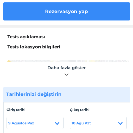
Rezervasyon yap
Tesis açıklaması
Tesis lokasyon bilgileri
Daha fazla göster
Haritada Göster
Tarihlerinizi değiştirin
Otel koşulları
Giriş tarihi
Çıkış tarihi
Check/in
En erken saat 10:00 ve sonrası
9 Ağustos Paz
10 Ağu Pzt
Check/out