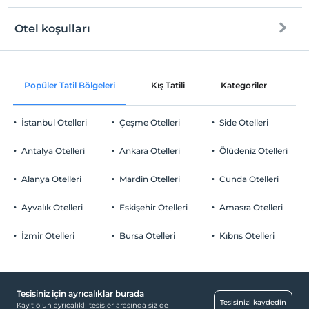
Otel koşulları
Internet
Check/in
Ücretsiz Wi-fi
En erken saat 10:00 ve sonrası
Popüler Tatil Bölgeleri
Kış Tatili
Kategoriler
P
Ortak alanlar ve tüm odalar
Check/out
En geç saat 11:00 ve öncesi
İstanbul Otelleri
Çeşme Otelleri
Side Otelleri
Evcil Hayvan
Evcil hayvan barınabilir
Antalya Otelleri
Ankara Otelleri
Ölüdeniz Otelleri
Sigara
Odalarda sigara içilmez
Alanya Otelleri
Mardin Otelleri
Cunda Otelleri
Otopark
Çocuklar
2 yaşına kadar olan bebekler ücretsizdir.
Ücretli Özel Otopark
Ayvalık Otelleri
Eskişehir Otelleri
Amasra Otelleri
Her bir oda için 17 yaşına kadar 3 çocuk ücretsizdir
Otopark (Tesis bünyesinde)
İzmir Otelleri
Bursa Otelleri
Kıbrıs Otelleri
Tesisiniz için ayrıcalıklar burada
Çocuk
Tesisinizi kaydedin
Kayıt olun ayrıcalıklı tesisler arasında siz de