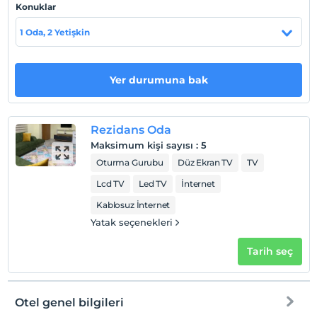
En geç saat 11:00 ve öncesi
Konuklar
Evcil Hayvan
1 Oda, 2 Yetişkin
Evcil hayvan barınabilir
Sigara
Odalarda sigara içilmez
Yer durumuna bak
Çocuklar
2 yaşına kadar olan bebekler ücretsizdir.
Rezidans Oda
Her bir oda için 17 yaşına kadar 3 çocuk ücretsizdir
Maksimum kişi sayısı
:
5
Oturma Gurubu
Düz Ekran TV
TV
Lcd TV
Led TV
İnternet
Kablosuz İnternet
Yatak seçenekleri
Tarih seç
Otel genel bilgileri