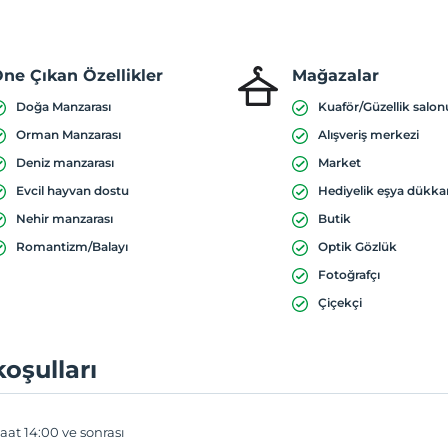
ne Çıkan Özellikler
Mağazalar
Doğa Manzarası
Kuaför/Güzellik salon
Orman Manzarası
Alışveriş merkezi
Deniz manzarası
Market
Evcil hayvan dostu
Hediyelik eşya dükka
Nehir manzarası
Butik
Romantizm/Balayı
Optik Gözlük
Fotoğrafçı
Çiçekçi
koşulları
aat 14:00 ve sonrası