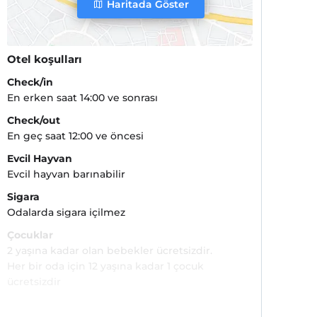
Haritada Göster
Otel koşulları
Check/in
En erken saat 14:00 ve sonrası
Check/out
En geç saat 12:00 ve öncesi
Evcil Hayvan
Evcil hayvan barınabilir
Sigara
Odalarda sigara içilmez
Çocuklar
2 yaşına kadar olan bebekler ücretsizdir.
Her bir oda için 12 yaşına kadar 1 çocuk
ücretsizdir