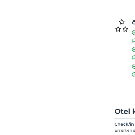
Ö
Otel 
Check/in
En erken s