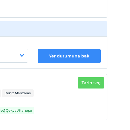
Yer durumuna bak
Tarih seç
Deniz Manzarası
det) Çekyat/Kanepe