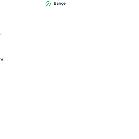
Bahçe
u
nı