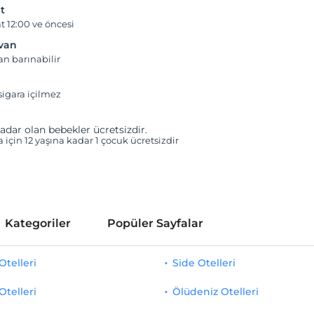
t
t 12:00 ve öncesi
yvan
an barınabilir
igara içilmez
adar olan bebekler ücretsizdir.
a için 12 yaşına kadar 1 çocuk ücretsizdir
Kategoriler
Popüler Sayfalar
telleri
Side Otelleri
Otelleri
Ölüdeniz Otelleri