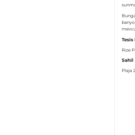
sunmak
Bungal
banyo 
mevcu
Tesis
Rize 
Sahil
Plaja 