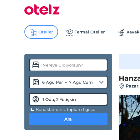
Oteller
Termal Oteller
Kayak 
Hanza
-
6 Ağu Per
7 Ağu Cum
Pazar,
Konaklamanız toplam 1 gece
Ara