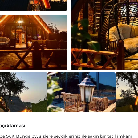
 açıklaması
e Suit Bungalov, sizlere sevdikleriniz ile sakin bir tatil imkanı