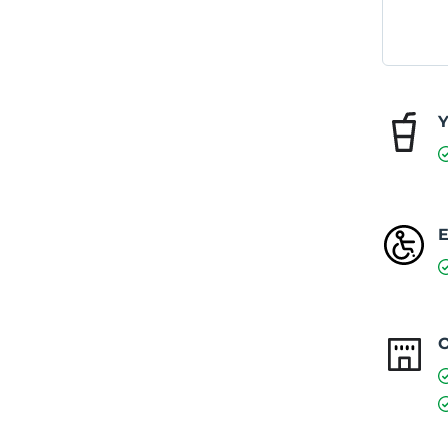
Y
E
O