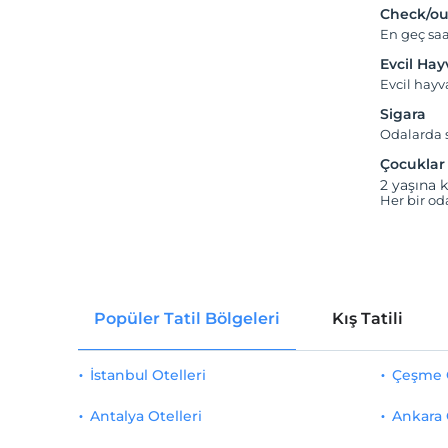
Check/ou
En geç saa
Evcil Ha
Evcil hayv
Sigara
Odalarda s
Çocuklar
2 yaşına k
Her bir od
Popüler Tatil Bölgeleri
Kış Tatili
İstanbul Otelleri
Çeşme O
Antalya Otelleri
Ankara 