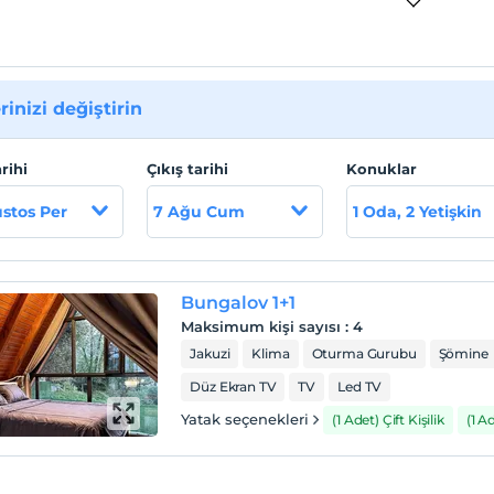
rinizi değiştirin
arihi
Çıkış tarihi
Konuklar
stos Per
7 Ağu Cum
1 Oda, 2 Yetişkin
Bungalov 1+1
Maksimum kişi sayısı
:
4
Jakuzi
Klima
Oturma Gurubu
Şömine
Düz Ekran TV
TV
Led TV
Yatak seçenekleri
(1 Adet) Çift Kişilik
(1 A