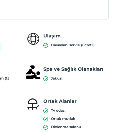
Ulaşım
Havaalanı servisi (ücretli)
Spa ve Sağlık Olanakları
ım (15
Jakuzi
Ortak Alanlar
Tv odası
Ortak mutfak
Dinlenme salonu