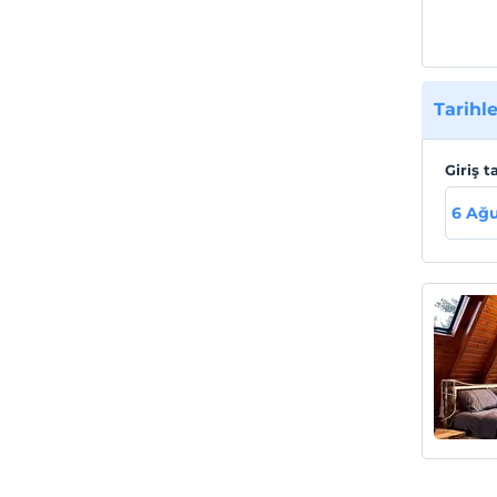
Tarihle
Giriş t
6 Ağu