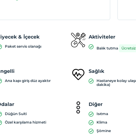
iyecek & İçecek
Aktiviteler
Paket servis olanağı
Balık tutma
Ücretsiz
ngelli
Sağlık
Ana kapı giriş düz ayaktır
Hastaneye kolay ulaş
dakika)
dalar
Diğer
Düğün Suiti
Isıtma
Özel karşılama hizmeti
Klima
Şömine