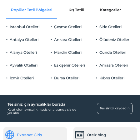
Ücretsiz Wi-fi
En erken saat 15:00 ve sonrası
Check/out
En geç saat 11:00 ve öncesi
Popüler Tatil Bölgeleri
Kış Tatili
Kategoriler
P
Ortak alanlar ve tüm odalar
Check/out
En geç saat 11:00 ve öncesi
Evcil Hayvan
Evcil hayvan kabul edilmemektedir.
İstanbul Otelleri
Çeşme Otelleri
Side Otelleri
Evcil Hayvan
Evcil hayvan kabul edilmemektedir.
Sigara
Antalya Otelleri
Ankara Otelleri
Ölüdeniz Otelleri
Sigara
Odalarda sigara içilmez
Yiyecek & İçecek
Odalarda sigara içilmez
Alanya Otelleri
Mardin Otelleri
Cunda Otelleri
Çocuklar
Çocuklar
Paket servis olanağı
2 yaşına kadar olan bebekler ücretsizdir.
2 yaşına kadar olan bebekler ücretsizdir.
Ayvalık Otelleri
Eskişehir Otelleri
Amasra Otelleri
Her bir oda için 3 yaşına kadar 1 çocuk ücretsizdir
Öne Çıkan Özellikler
Her bir oda için 3 yaşına kadar 1 çocuk ücretsizdir
İzmir Otelleri
Bursa Otelleri
Kıbrıs Otelleri
Şehir merkezi
Diğer
Isıtma
Tesisiniz için ayrıcalıklar burada
Tesisinizi kaydedin
Klima
Kayıt olun ayrıcalıklı tesisler arasında siz de
yer alın
Extranet Giriş
Otelz blog