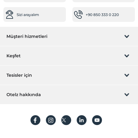
Sizi arayalım
+90 850 333 0 220
Müşteri hizmetleri
Rezervasyon yönet
Keşfet
Sizi arayalım
Hediye Kart
Tesisler için
İştirak olun
ZPara Nedir?
Hemen tesisinizi ekleyin
Otelz hakkında
İletişim
Üye girişi
Villa/Daire ekleyin
Hakkımızda
Sıkça sorulan sorular
Hesap oluştur
Sürdürülebilirlik
Kişisel Verilerin Korunması