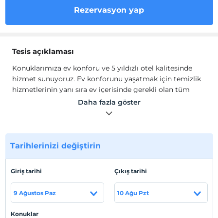
Rezervasyon yap
Tesis açıklaması
Konuklarımıza ev konforu ve 5 yıldızlı otel kalitesinde
hizmet sunuyoruz. Ev konforunu yaşatmak için temizlik
hizmetlerinin yanı sıra ev içerisinde gerekli olan tüm
olanakları sağlıyoruz.
Daha fazla göster
Konforlu bir konaklama deneyimine hazır mısınız?
Kadıköy'de bulunan evimiz Hannah, ihtiyaçlarınız
düşünülerek tasarlandı. Kadıköy'de kısa dönem kiralık
daire mi arıyorsunuz? Şık dekore edilmiş evimiz
Tarihlerinizi değiştirin
dekorasyonu, konumu ve sunduğu imkanlarla sizin için
bir fırsattır. Bu fırsatı kaçırmayın ve hemen
Giriş tarihi
Çıkış tarihi
rezervasyonunuzu yapın! İstanbul'u Kadıköy'den
keşfetmeye başlayın! Öne Çıkan Özellikler: Şık tasarım
9 Ağustos Paz
10 Ağu Pzt
Kalamış Sahiline 15 dakika mesafede
Tesis lokasyon bilgileri
Konuklar