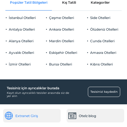
Oda süslemesi
Evcil Hayvan
Popüler Tatil Bölgeleri
Kış Tatili
Kategoriler
P
Evcil hayvan kabul edilmemektedir.
Odaya meyve sepeti ikramı
Sigara
İstanbul Otelleri
Çeşme Otelleri
Side Otelleri
Odalarda sigara içilmez
Otopark
Çocuklar
Antalya Otelleri
Ankara Otelleri
Ölüdeniz Otelleri
2 yaşına kadar olan bebekler ücretsizdir.
Ücretsiz Özel Otopark
Her bir oda için 6 yaşına kadar 1 çocuk ücretsizdir
Alanya Otelleri
Mardin Otelleri
Cunda Otelleri
Otopark (Tesis bünyesinde)
Ayvalık Otelleri
Eskişehir Otelleri
Amasra Otelleri
İzmir Otelleri
Bursa Otelleri
Kıbrıs Otelleri
Mağazalar
Hediyelik eşya dükkanı
Tesisiniz için ayrıcalıklar burada
Odalar
Tesisinizi kaydedin
Kayıt olun ayrıcalıklı tesisler arasında siz de
yer alın
Aile odaları
Sigara içilmeyen odalar
Extranet Giriş
Otelz blog
Ulaşım
Havaalanı servisi (ücretli)