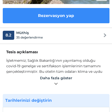
Rezervasyon yap
Müthiş
8.2
35 değerlendirme
Tesis açıklaması
İşletmemiz; Sağlık Bakanlığ'ının yayınlamış olduğu
covid-19 genelge ve sertifakson işlemlerinin tamamını
gerçekleştirmiştir. Bu otelin tüm odaları klima ve uydu
TV ile donatılmıştır. Odalarda kahve makinesi mevcuttur.
Daha fazla göster
Konforunuz için terlik ve ücretsiz banyo malzemeleri
temin edilmektedir. Hanedan Suit Hotel ücretsiz Wi-Fi
erişimi sağlamaktadır. Rize, Fırtına vadisi'nde konforlu
bir konaklama alternatifi sunan Hanedan Suit Otel,
Tarihlerinizi değiştirin
misafirlerine dere sesi eşliğinde huzurlu ve sakin bir
konaklama imkanı sunuyor.