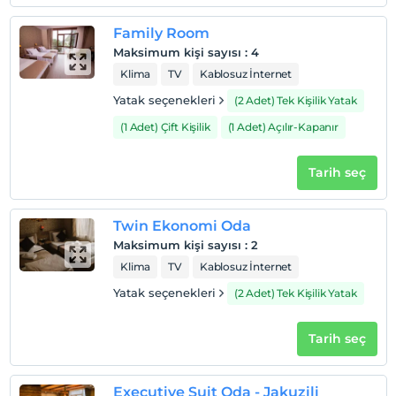
Tesis lokasyon bilgileri
Family Room
Ayder yolu Fırtına Vadisi'nde olan Hanedan Suit Hotel,
Ayder Yaylası'na 20 km mesafededir. Konuklar tesis
Maksimum kişi sayısı
:
4
bünyesindeki restoranın keyfini çıkarabilirler. Tesis
Klima
TV
Kablosuz İnternet
bünyesindeki özel otopark ücretsizdir.
Yatak seçenekleri
(2 Adet) Tek Kişilik Yatak
(1 Adet) Çift Kişilik
(1 Adet) Açılır-Kapanır
Haritada Göster
Tarih seç
Otel koşulları
Twin Ekonomi Oda
Maksimum kişi sayısı
:
2
Check/in
Klima
TV
Kablosuz İnternet
En erken saat 14:00 ve sonrası
Yatak seçenekleri
(2 Adet) Tek Kişilik Yatak
Check/out
En geç saat 12:00 ve öncesi
Tarih seç
Evcil Hayvan
Evcil hayvan kabul edilmemektedir.
Executive Suit Oda - Jakuzili