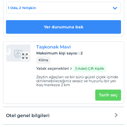
oturma alanı mevcuttur. Özel banyoda duş ve saç
kurutma makinesi yer almaktadır. Her daire de mutfakta
1 Oda, 2 Yetişkin
ocak, elektrikli su ısıtıcısı ve mini bar bulunmaktadır.
Ortak alanlarda Wi-Fi erişimi ücretsizdir. Ücretsiz servis
09:00 ile 18:00 saatleri arasında hizmetinizdedir. Yürüme
Yer durumuna bak
mesafesindeki yerel kafe ve restoranlarda, özellikle deniz
ürünleri spesiyaliteleri olmak üzere lezzetli yemekler
mevcuttur.
Taşkonak Mavi
Tesis lokasyon bilgileri
Maksimum kişi sayısı
:
2
Klima
Dalaman Havalimanına 155 km mesafededir..
Yatak seçenekleri
(1 Adet) Çift Kişilik
Sahil
Zeytin ağaçları ve bir sürü güzel çiçek içinde
dinlenebileceğiniz sessiz ve huzurlu bir yer.
Yerel plajlar yaklaşık 2 km mesafededir.
Kaş merkeze 2 km
Tarih seç
Haritada Göster
Otel genel bilgileri
Otel koşulları