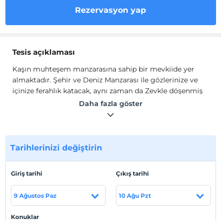
Rezervasyon yap
Tesis açıklaması
Kaşın muhteşem manzarasına sahip bir mevkiide yer
almaktadır. Şehir ve Deniz Manzarası ile gözlerinize ve
içinize ferahlık katacak, aynı zaman da Zevkle döşenmiş
mobilyaları ile sizlere kaliteli Apart hizmeti sunan
Daha fazla göster
daireler bulunmaktadır. Tüm dairelerde klima, TV ve
oturma alanı mevcuttur. Özel banyoda duş ve saç
kurutma makinesi yer almaktadır. Her daire de mutfakta
ocak, elektrikli su ısıtıcısı ve mini bar bulunmaktadır.
Tarihlerinizi değiştirin
Ortak alanlarda Wi-Fi erişimi ücretsizdir.
Kaşın muhteşem manzarasına sahip bir mevkiide yer
Giriş tarihi
Çıkış tarihi
almaktadır. Şehir ve Deniz Manzarası ile gözlerinize ve
içinize ferahlık katacak, aynı zaman da Zevkle döşenmiş
9 Ağustos Paz
10 Ağu Pzt
mobilyaları ile sizlere kaliteli Apart hizmeti sunan
daireler bulunmaktadır. Tüm dairelerde klima, TV ve
Konuklar