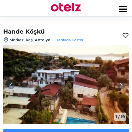
Hande Köşkü
Merkez, Kaş, Antalya
-
Haritada Göster
1
/
19