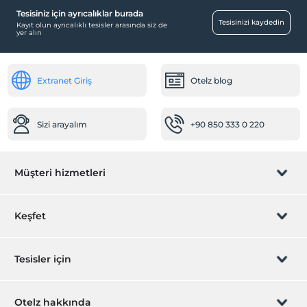
Tesisiniz için ayrıcalıklar burada
Odalar
Tesisinizi kaydedin
Kayıt olun ayrıcalıklı tesisler arasında siz de
yer alın
Aile odaları
Çalışma Alanları
Extranet Giriş
Otelz blog
Faks/fotokopi
Ulaşım
Sizi arayalım
+90 850 333 0 220
Motorsiklet kiralama
Sağlık
Müşteri hizmetleri
Doktor (tesis bünyesinde)
Resepsiyon Hizmetleri
Rezervasyon yönet
Keşfet
Emanet kasası
Bilet hizmeti
Sizi arayalım
Hediye Kart
Tesisler için
Öne Çıkan Özellikler
İştirak olun
Çevre dostu
ZPara Nedir?
Hemen tesisinizi ekleyin
Otelz hakkında
Deniz manzarası