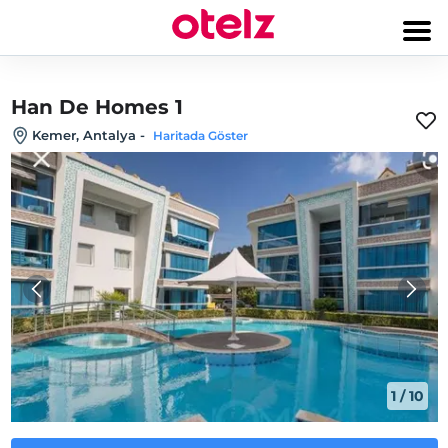
Han De Homes 1
Kemer, Antalya
-
Haritada Göster
1
/
10