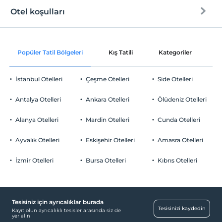
Otel koşulları
Internet
Check/in
Ücretli Wi-fi
En erken saat 12:00 ve sonrası
Popüler Tatil Bölgeleri
Kış Tatili
Kategoriler
P
Ortak alanlar ve tüm odalar
Check/out
En geç saat 15:00 ve öncesi
İstanbul Otelleri
Çeşme Otelleri
Side Otelleri
Evcil Hayvan
Evcil hayvan barınabilir
Antalya Otelleri
Ankara Otelleri
Ölüdeniz Otelleri
Sigara
Odalarda sigara içilmez
Alanya Otelleri
Mardin Otelleri
Cunda Otelleri
Otopark
Çocuklar
2 yaşına kadar olan bebekler ücretsizdir.
Ücretsiz Özel Otopark
Ayvalık Otelleri
Eskişehir Otelleri
Amasra Otelleri
Her bir oda için 3 yaşına kadar 1 çocuk ücretsizdir
Otopark (Tesis bünyesinde)
İzmir Otelleri
Bursa Otelleri
Kıbrıs Otelleri
Tesisiniz için ayrıcalıklar burada
Bebek
Tesisinizi kaydedin
Kayıt olun ayrıcalıklı tesisler arasında siz de
yer alın
Bebek karyolası