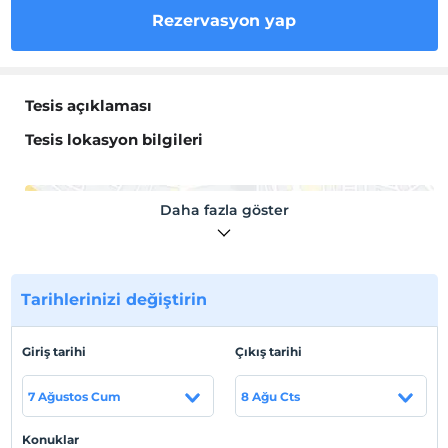
Rezervasyon yap
Tesis açıklaması
Tesis lokasyon bilgileri
Daha fazla göster
Haritada Göster
Tarihlerinizi değiştirin
Otel koşulları
Giriş tarihi
Çıkış tarihi
Check/in
En erken saat 12:00 ve sonrası
7 Ağustos Cum
8 Ağu Cts
Check/out
En geç saat 15:00 ve öncesi
Konuklar