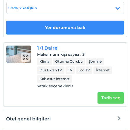
Evcil Hayvan
1 Oda, 2 Yetişkin
Evcil hayvan barınabilir
Sigara
Odalarda sigara içilmez
Yer durumuna bak
Çocuklar
2 yaşına kadar olan bebekler ücretsizdir.
1+1 Daire
Her bir oda için 3 yaşına kadar 1 çocuk ücretsizdir
Maksimum kişi sayısı
:
3
Klima
Oturma Gurubu
Şömine
Düz Ekran TV
TV
Lcd TV
İnternet
Kablosuz İnternet
Yatak seçenekleri
Tarih seç
Otel genel bilgileri