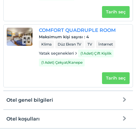
Tarih seç
COMFORT QUADRUPLE ROOM
Maksimum kişi sayısı
:
4
Klima
Düz Ekran TV
TV
İnternet
Yatak seçenekleri
(1 Adet) Çift Kişilik
(1 Adet) Çekyat/Kanepe
Tarih seç
Otel genel bilgileri
Otel koşulları
Internet
Check/in
Ücretsiz Wi-fi