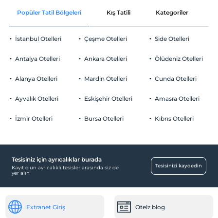
En erken saat 14:00 ve sonrası
Popüler Tatil Bölgeleri
Kış Tatili
Kategoriler
P
Ortak alanlar ve tüm odalar
Check/out
En geç saat 12:00 ve öncesi
İstanbul Otelleri
Çeşme Otelleri
Side Otelleri
Evcil Hayvan
Evcil hayvan kabul edilmemektedir.
Antalya Otelleri
Ankara Otelleri
Ölüdeniz Otelleri
Sigara
Odalarda sigara içilmez
Alanya Otelleri
Mardin Otelleri
Cunda Otelleri
Otopark
Çocuklar
2 yaşına kadar olan bebekler ücretsizdir.
Ücretli Halka Açık Otopark
Ayvalık Otelleri
Eskişehir Otelleri
Amasra Otelleri
Her bir oda için 3 yaşına kadar 1 çocuk ücretsizdir
Otopark (Tesis disinda)
İzmir Otelleri
Bursa Otelleri
Kıbrıs Otelleri
Tesisiniz için ayrıcalıklar burada
Yiyecek & İçecek
Tesisinizi kaydedin
Kayıt olun ayrıcalıklı tesisler arasında siz de
yer alın
Kahvaltı Salonu
Odalar
Extranet Giriş
Otelz blog
Sigara içilmeyen odalar