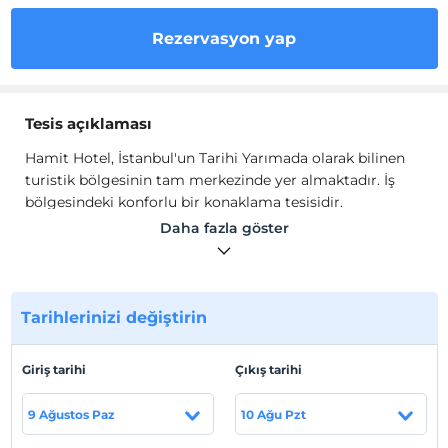
Rezervasyon yap
Tesis açıklaması
Hamit Hotel, İstanbul'un Tarihi Yarımada olarak bilinen
turistik bölgesinin tam merkezinde yer almaktadır. İş
bölgesindeki konforlu bir konaklama tesisidir.
Daha fazla göster
Odalarda; kablosuz internet, özel kasa, buzdolabı, klima,
uydu yayınlı televizyon, saç kurutma makinesi
bulunmaktadır.
Tarihlerinizi değiştirin
Açık büfe kahvaltı hizmeti ücretsiz olarak her gün
verilmektedir. Hamit Hotel'de lezzetli yemekleri sunan iyi
bir restoran mevcuttur. Otelimizde 7/24 sıcak soğuk
Giriş tarihi
Çıkış tarihi
içecek hizmeti verilmektedir.
9 Ağustos Paz
10 Ağu Pzt
Tesiste, misafirlerimiz için kiralık araba hizmeti
mevcuttur.