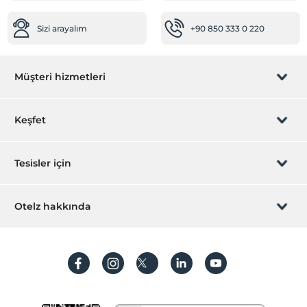
Mağazalar
Sizi arayalım
+90 850 333 0 220
Market
Ulaşım
Müşteri hizmetleri
Transfer servisi (ücretli)
Engelli
Rezervasyon yönet
Keşfet
Ana kapı giriş düz ayaktır
Çalışma Alanları
Sizi arayalım
Hediye Kart
Tesisler için
Faks/fotokopi
Fotokopi
İştirak olun
ZPara Nedir?
Hemen tesisinizi ekleyin
Otelz hakkında
Temizlik Hizmetleri
İletişim
Üye girişi
Günlük temizlik hizmeti
Villa/Daire ekleyin
Hakkımızda
Kuru temizleme
Sıkça sorulan sorular
Hesap oluştur
Ütü hizmeti
Sürdürülebilirlik
Resepsiyon Hizmetleri
Kişisel Verilerin Korunması