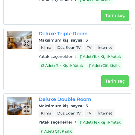
En geç saat 12:00 ve öncesi
Tarih seç
Evcil Hayvan
Evcil hayvan kabul edilmemektedir.
Sigara
Deluxe Triple Room
Odalarda sigara içilmez
Maksimum kişi sayısı
:
3
Klima
Düz Ekran TV
TV
İnternet
Giriş saatleri
Yatak seçenekleri
(1 Adet) Tek Kişilik Yatak
Çocuklar
2 yaşına kadar olan bebekler ücretsizdir.
(3 Adet) Tek Kişilik Yatak
(1 Adet) Çift Kişilik
Her bir oda için 3 yaşına kadar 1 çocuk ücretsizdir
Tarih seç
Deluxe Double Room
Maksimum kişi sayısı
:
3
Klima
Düz Ekran TV
TV
İnternet
Yatak seçenekleri
(1 Adet) Tek Kişilik Yatak
(1 Adet) Çift Kişilik