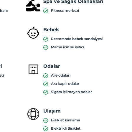
Spa ve Sağlık Olanakları
mkanı
Fitness merkezi
Bebek
Restoranda bebek sandalyesi
Mama için su ısıtıcı
i
Odalar
eti
Aile odaları
Ara kapılı odalar
Sigara içilmeyen odalar
Ulaşım
Bisiklet kiralama
Elektrikli Bisiklet