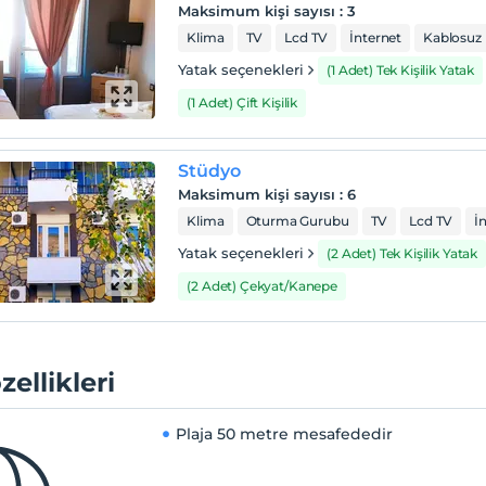
Maksimum kişi sayısı
:
3
Klima
TV
Lcd TV
İnternet
Kablosuz 
Yatak seçenekleri
(1 Adet) Tek Kişilik Yatak
(1 Adet) Çift Kişilik
Stüdyo
Maksimum kişi sayısı
:
6
Klima
Oturma Gurubu
TV
Lcd TV
İ
Yatak seçenekleri
(2 Adet) Tek Kişilik Yatak
(2 Adet) Çekyat/Kanepe
zellikleri
Plaja
50 metre mesafededir