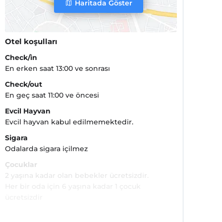
Haritada Göster
Otel koşulları
Check/in
En erken saat 13:00 ve sonrası
Check/out
En geç saat 11:00 ve öncesi
Evcil Hayvan
Evcil hayvan kabul edilmemektedir.
Sigara
Odalarda sigara içilmez
Çocuklar
2 yaşına kadar olan bebekler ücretsizdir.
Her bir oda için 6 yaşına kadar 1 çocuk
ücretsizdir