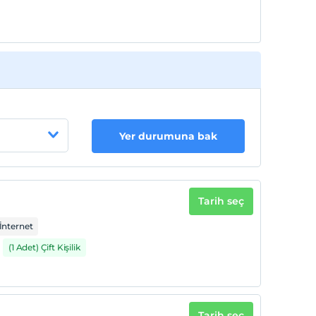
Yer durumuna bak
Tarih seç
İnternet
(1 Adet) Çift Kişilik
Tarih seç