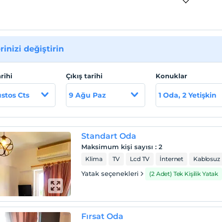
rinizi değiştirin
arihi
Çıkış tarihi
Konuklar
stos Cts
9 Ağu Paz
1 Oda, 2 Yetişkin
Standart Oda
Maksimum kişi sayısı
:
2
Klima
TV
Lcd TV
İnternet
Kablosuz 
Yatak seçenekleri
(2 Adet) Tek Kişilik Yatak
Fırsat Oda