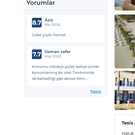
Yorumlar
Aziz
8.7
Nis 2024
Güler yüzlü hizmet
Osman zafer
7.7
Haz 2023
Konumu oldukça güzel, bahçe içinde
konumlanmış bir otel. Tanıtımında
da bahsettiği gibi denize 50m
mesafede Küçük semparik bir ara
sokaktan denize ulaşılıyor. Sahilde
Tümü
bütün şezloglar Milas Belediyesin
Tesis
Haluk 