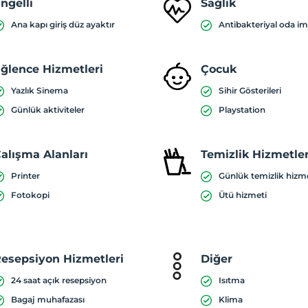
ngelli
Sağlık
Ana kapı giriş düz ayaktır
Antibakteriyal oda i
ğlence Hizmetleri
Çocuk
Yazlık Sinema
Sihir Gösterileri
Günlük aktiviteler
Playstation
alışma Alanları
Temizlik Hizmetler
Printer
Günlük temizlik hizm
Fotokopi
Ütü hizmeti
esepsiyon Hizmetleri
Diğer
24 saat açık resepsiyon
Isıtma
Bagaj muhafazası
Klima