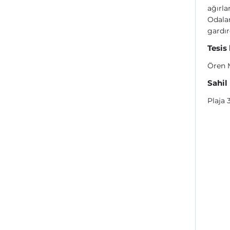
ağırla
Odalar
gardı
Tesis
Ören 
Sahil
Plaja 