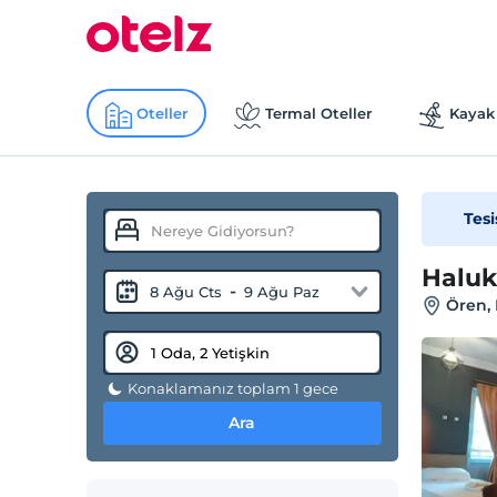
Oteller
Termal Oteller
Kayak 
Tesi
Haluk
-
8 Ağu Cts
9 Ağu Paz
Ören, 
Konaklamanız toplam 1 gece
Ara