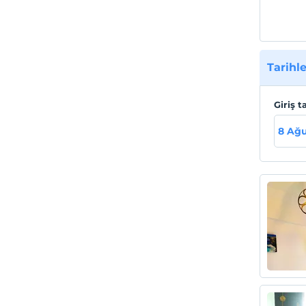
Tarihle
Giriş t
8 Ağu