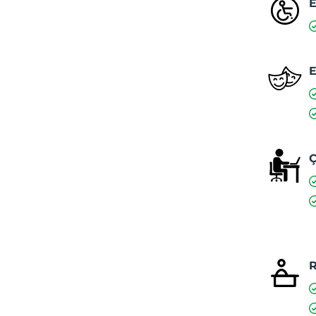
E
E
Ç
R