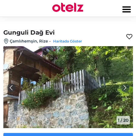
Gunguli Dağ Evi
Çamlıhemşin, Rize
-
Haritada Göster
1
/
20