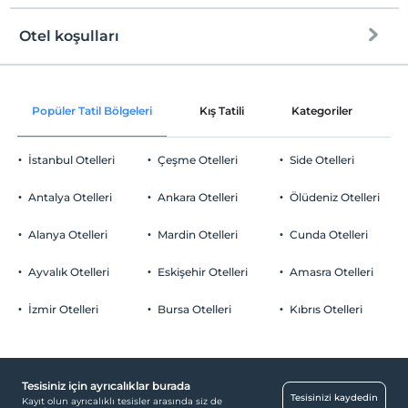
Evcil hayvan kabul edilmemektedir.
Otel koşulları
Sigara
Odalarda sigara içilmez
Check/in
Otopark
En erken saat 15:00 ve sonrası
Çocuklar
Ücretsiz Özel Otopark
Popüler Tatil Bölgeleri
Kış Tatili
Kategoriler
P
Check/out
2 yaşına kadar olan bebekler ücretsizdir.
En geç saat 11:00 ve öncesi
Otopark (Tesis bünyesinde)
Tesisin ücretsiz çocuk politkası yoktur
İstanbul Otelleri
Çeşme Otelleri
Side Otelleri
Evcil Hayvan
Evcil hayvan kabul edilmemektedir.
Antalya Otelleri
Ankara Otelleri
Ölüdeniz Otelleri
Sigara
Resepsiyon Hizmetleri
Odalarda sigara içilmez
Alanya Otelleri
Mardin Otelleri
Cunda Otelleri
Çocuklar
24 saat açık resepsiyon
2 yaşına kadar olan bebekler ücretsizdir.
Ayvalık Otelleri
Eskişehir Otelleri
Amasra Otelleri
Diğer
Tesisin ücretsiz çocuk politkası yoktur
İzmir Otelleri
Bursa Otelleri
Kıbrıs Otelleri
Isıtma
Öne Çıkan Özellikler
Doğa Manzarası
Tesisiniz için ayrıcalıklar burada
Tesisinizi kaydedin
Kayıt olun ayrıcalıklı tesisler arasında siz de
Odalar