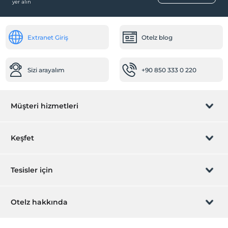
yer alın
Aile odaları
Sigara içilmeyen odalar
Extranet Giriş
Otelz blog
Sizi arayalım
+90 850 333 0 220
Müşteri hizmetleri
Rezervasyon yönet
Keşfet
Sizi arayalım
Hediye Kart
Tesisler için
İştirak olun
ZPara Nedir?
Hemen tesisinizi ekleyin
Otelz hakkında
İletişim
Üye girişi
Villa/Daire ekleyin