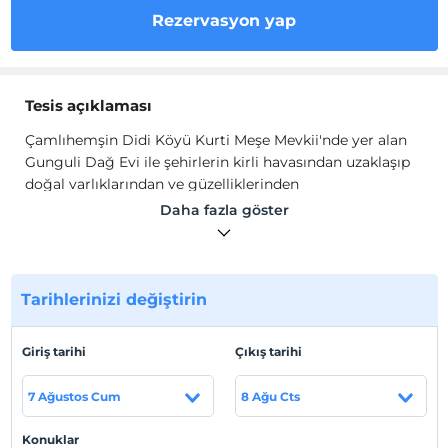
Rezervasyon yap
Tesis açıklaması
Çamlıhemşin Didi Köyü Kurti Meşe Mevkii'nde yer alan
Gunguli Dağ Evi ile şehirlerin kirli havasından uzaklaşıp
doğal varlıklarından ve güzelliklerinden
yararlanabilirsiniz. 900 metre yükseklikte bulunan ve
Daha fazla göster
çevresi çay bahçesiyle çevrili olan dağ evinde doğanın
sakinliği size huzur verecek.
Dağ evinin çevresinde mesken yapı bulunmadığından
ıssız ve sakin bir konumdadır. Konaklamayı düşünen
Tarihlerinizi değiştirin
misafirlerimizin dağ evinin konumunu bu durumu göz
önünde bulundurmaları önem arz etmektedir.
Giriş tarihi
Çıkış tarihi
Tesis lokasyon bilgileri
7 Ağustos Cum
8 Ağu Cts
Özel araçla dağ evine ulaşım sağlanıyor ve dağ evinin
önünde otoparkı mevcut. Dağ Evine araçla
Konuklar