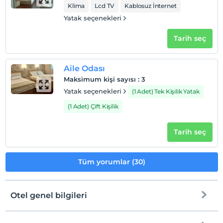
Sigara
Klima
Lcd TV
Kablosuz İnternet
Odalarda sigara içilmez
Yatak seçenekleri
Çocuklar
Tarih seç
2 yaşına kadar olan bebekler ücretsizdir.
Her bir oda için 8 yaşına kadar 1 çocuk ücretsizdir
Aile Odası
Maksimum kişi sayısı
:
3
Yatak seçenekleri
(1 Adet) Tek Kişilik Yatak
(1 Adet) Çift Kişilik
Tarih seç
Tüm yorumlar (30)
Otel genel bilgileri