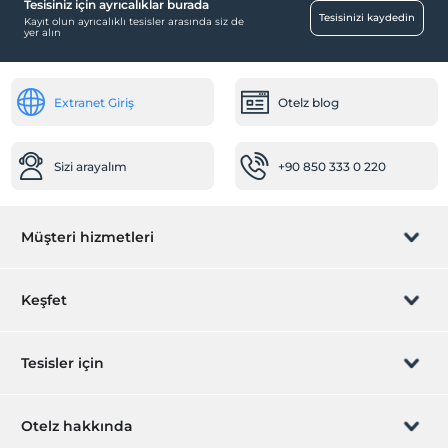
Tesisiniz için ayrıcalıklar burada
Ortak Alanlar
Tesisinizi kaydedin
Kayıt olun ayrıcalıklı tesisler arasında siz de
yer alın
Asansör
Temizlik Hizmetleri
Extranet Giriş
Otelz blog
Günlük temizlik hizmeti
Engelli
Sizi arayalım
+90 850 333 0 220
Ana kapı giriş düz ayaktır
Diğer
Müşteri hizmetleri
Klima
Odalar
Rezervasyon yönet
Keşfet
Aile odaları
Düğün Suiti
Sizi arayalım
Hediye Kart
Tesisler için
Resepsiyon Hizmetleri
İştirak olun
24 saat açık resepsiyon
ZPara Nedir?
Hemen tesisinizi ekleyin
Otelz hakkında
Emanet kasası