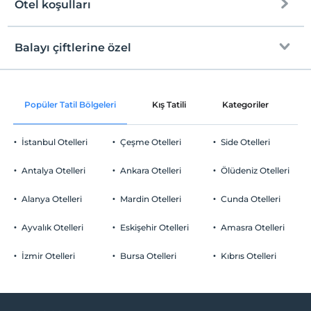
Otel koşulları
Internet
Check/in
Ücretsiz Wi-fi
En erken saat 13:00 ve sonrası
Balayı çiftlerine özel
Ortak alanlar ve tüm odalar
Check/out
En geç saat 12:00 ve öncesi
Oda süslemesi
Evcil Hayvan
Popüler Tatil Bölgeleri
Kış Tatili
Kategoriler
P
Evcil hayvan kabul edilmemektedir.
Odaya günlük gazete servisi
Sigara
İstanbul Otelleri
Çeşme Otelleri
Side Otelleri
Odalarda sigara içilmez
Bir sabah odaya kahvaltı servisi
Otopark
Çocuklar
Antalya Otelleri
Ankara Otelleri
Ölüdeniz Otelleri
Özel bornoz ve terlik
2 yaşına kadar olan bebekler ücretsizdir.
Ücretsiz Özel Otopark
Her bir oda için 8 yaşına kadar 1 çocuk ücretsizdir
Alanya Otelleri
Mardin Otelleri
Cunda Otelleri
Otopark (Tesis bünyesinde)
Özel servis elemanı
Ayvalık Otelleri
Eskişehir Otelleri
Amasra Otelleri
İzmir Otelleri
Bursa Otelleri
Kıbrıs Otelleri
Yiyecek & İçecek
Paket servis olanağı