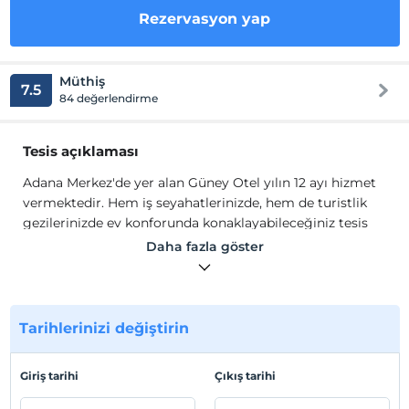
Rezervasyon yap
Müthiş
7.5
84 değerlendirme
Tesis açıklaması
Adana Merkez'de yer alan Güney Otel yılın 12 ayı hizmet
vermektedir. Hem iş seyahatlerinizde, hem de turistlik
gezilerinizde ev konforunda konaklayabileceğiniz tesis
sizlere oda kahvaltı konseptinde hizmet vermektedir.
Daha fazla göster
Tesisin modern ve şık mimariye sahip odaları 25
m²
genişliğindedir. Odalarda; çift kişilik yatak yada iki kişilik
iki ayrı yatak bulunmaktadır. Ayrıca ücretsiz Wi-Fi, LCD
TV, telefon, mini bar, WC, banyo ve banyo buklet
Tarihlerinizi değiştirin
malzemeleri mevcuttur.
Tesis lokasyon bilgileri
Giriş tarihi
Çıkış tarihi
Tesisi Adana'nın merkez ilçesi olan Seyhan'da hizmet