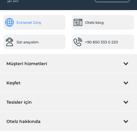
yer alın
Aile odaları
Resepsiyon Hizmetleri
Extranet Giriş
Otelz blog
24 saat açık resepsiyon
Temizlik Hizmetleri
Sizi arayalım
+90 850 333 0 220
Günlük temizlik hizmeti
Ulaşım
Müşteri hizmetleri
Havaalanı servisi (ücretli)
Sağlık
Rezervasyon yönet
Keşfet
Hastaneye kolay ulaşım (15 dakika)
Yiyecek & İçecek
Sizi arayalım
Hediye Kart
Tesisler için
Barbekü olanağı
Paket servis olanağı
İştirak olun
ZPara Nedir?
Hemen tesisinizi ekleyin
Otelz hakkında
Diğer
İletişim
Üye girişi
Isıtma
Villa/Daire ekleyin