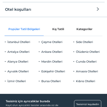
Otel koşulları
Internet
Check/in
Ücretsiz Wi-fi
En erken saat 15:00 ve sonrası
Popüler Tatil Bölgeleri
Kış Tatili
Kategoriler
P
Ortak alanlar ve tüm odalar
Check/out
En geç saat 12:00 ve öncesi
İstanbul Otelleri
Çeşme Otelleri
Side Otelleri
Evcil Hayvan
Evcil hayvan kabul edilmemektedir.
Antalya Otelleri
Ankara Otelleri
Ölüdeniz Otelleri
Sigara
Odalarda sigara içilmez
Alanya Otelleri
Mardin Otelleri
Cunda Otelleri
Otopark
Çocuklar
2 yaşına kadar olan bebekler ücretsizdir.
Ücretsiz Özel Otopark
Ayvalık Otelleri
Eskişehir Otelleri
Amasra Otelleri
Her bir oda için 7 yaşına kadar 2 çocuk ücretsizdir
Otopark (Tesis bünyesinde)
İzmir Otelleri
Bursa Otelleri
Kıbrıs Otelleri
Tesisiniz için ayrıcalıklar burada
Odalar
Tesisinizi kaydedin
Kayıt olun ayrıcalıklı tesisler arasında siz de