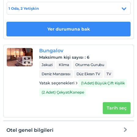
En erken saat 15:00 ve sonrası
1 Oda, 2 Yetişkin
Check/out
En geç saat 12:00 ve öncesi
Evcil Hayvan
Yer durumuna bak
Evcil hayvan kabul edilmemektedir.
Sigara
Bungalov
Odalarda sigara içilmez
Maksimum kişi sayısı
:
6
Çocuklar
Jakuzi
Klima
Oturma Gurubu
2 yaşına kadar olan bebekler ücretsizdir.
Deniz Manzarası
Düz Ekran TV
TV
Her bir oda için 7 yaşına kadar 2 çocuk ücretsizdir
Yatak seçenekleri
(1 Adet) Büyük Çift Kişilik
(2 Adet) Çekyat/Kanepe
Tarih seç
Otel genel bilgileri