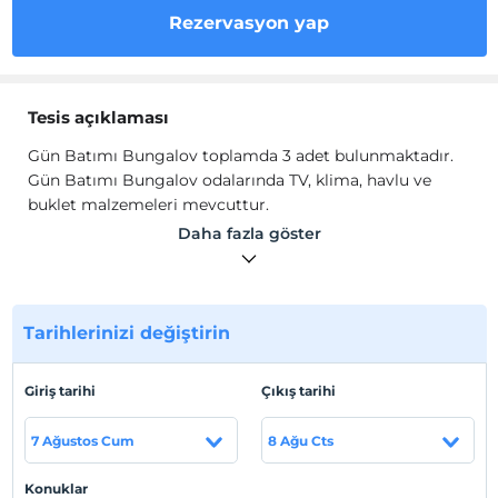
Rezervasyon yap
Tesis açıklaması
Gün Batımı Bungalov toplamda 3 adet bulunmaktadır.
Gün Batımı Bungalov odalarında TV, klima, havlu ve
buklet malzemeleri mevcuttur.
Daha fazla göster
Tesis lokasyon bilgileri
Rize Havalimanına 25 km uzaklıktadır.
Tarihlerinizi değiştirin
Haritada Göster
Giriş tarihi
Çıkış tarihi
7 Ağustos Cum
8 Ağu Cts
Otel koşulları
Check/in
Konuklar