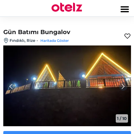
Gün Batımı Bungalov
Fındıklı, Rize
-
Haritada Göster
1
/
10