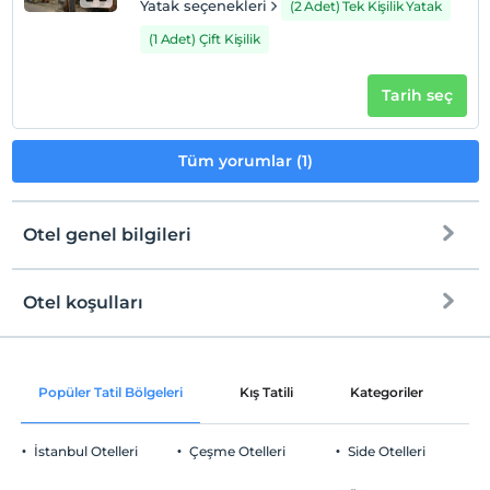
Yatak seçenekleri
(2 Adet) Tek Kişilik Yatak
(1 Adet) Çift Kişilik
Tarih seç
Tüm yorumlar (1)
Otel genel bilgileri
Otel koşulları
Internet
Check/in
Ücretsiz Wi-fi
En erken saat 14:00 ve sonrası
Popüler Tatil Bölgeleri
Kış Tatili
Kategoriler
P
Ortak alanlar ve tüm odalar
Check/out
En geç saat 12:00 ve öncesi
İstanbul Otelleri
Çeşme Otelleri
Side Otelleri
Evcil Hayvan
Evcil hayvan barınabilir