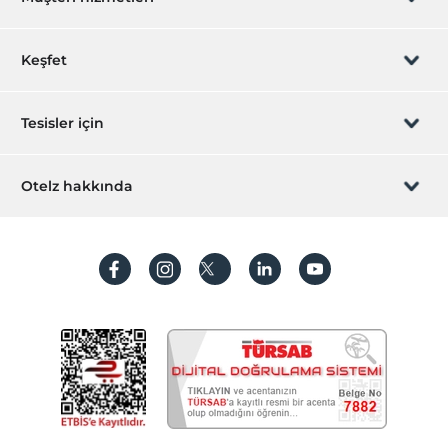
Yiyecek & İçecek
Bar
Rezervasyon yönet
Keşfet
Restoran
Paket servis olanağı
Sizi arayalım
Hediye Kart
Tesisler için
İştirak olun
ZPara Nedir?
Hemen tesisinizi ekleyin
Otelz hakkında
İletişim
Üye girişi
Villa/Daire ekleyin
Hakkımızda
Sıkça sorulan sorular
Hesap oluştur
Sürdürülebilirlik
Kişisel Verilerin Korunması
Koşullar ve şartlar
İşlem rehberi
Aydınlatma metni