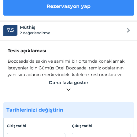
Rezervasyon yap
Müthiş
7.5
2 değerlendirme
Tesis açıklaması
Bozcaada’da sakin ve samimi bir ortamda konaklamak
isteyenler için Gümüş Otel Bozcaada, temiz odalarının
yanı sıra adanın merkezindeki kafelere, restoranlara ve
adanın önemli noktalarına yakın konumuyla hizmet
Daha fazla göster
veriyor.
Gümüş Otel odalarında; klima, LCD TV, uydu yayın, Wi-Fi,
banyo, 7/24 sıcak su, havlu seti, terlik, saç kurutma
makinesi, banyo buklet malzemeleri gibi olanaklar
Tarihlerinizi değiştirin
mevcuttur.
Tesis lokasyon bilgileri
Giriş tarihi
Çıkış tarihi
Çanakkale Bozcaada'da konumlanmaktadır.