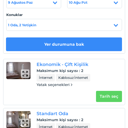
9 Ağustos Paz
10 Ağu Pzt
Konuklar
Haritada Göster
1 Oda, 2 Yetişkin
Otel koşulları
Yer durumuna bak
Check/in
En erken saat 14:00 ve sonrası
Ekonomik - Çift Kişilik
Check/out
Maksimum kişi sayısı
:
2
En geç saat 12:00 ve öncesi
İnternet
Kablosuz İnternet
Evcil Hayvan
Yatak seçenekleri
Evcil hayvan barınabilir
Tarih seç
Sigara
Odalarda sigara içilmez
Çocuklar
Standart Oda
Tesisimizde 15 yaş altı çocuklar konaklayamaz
Maksimum kişi sayısı
:
2
İnternet
Kablosuz İnternet