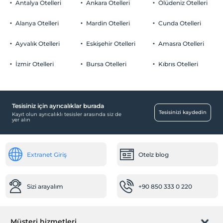
Antalya Otelleri
Ankara Otelleri
Ölüdeniz Otelleri
Sigara
Temizlik Hizmetleri
Odalarda sigara içilmez
Alanya Otelleri
Mardin Otelleri
Cunda Otelleri
Çocuklar
Günlük temizlik hizmeti
Tesisimizde 15 yaş altı çocuklar konaklayamaz
Ayvalık Otelleri
Eskişehir Otelleri
Amasra Otelleri
Sağlık
İzmir Otelleri
Bursa Otelleri
Kıbrıs Otelleri
Hastaneye kolay ulaşım (15 dakika)
Odalar
Aile odaları
Tesisiniz için ayrıcalıklar burada
Tesisinizi kaydedin
Ara kapılı odalar
Kayıt olun ayrıcalıklı tesisler arasında siz de
yer alın
Resepsiyon Hizmetleri
Emanet kasası
Extranet Giriş
Otelz blog
Bagaj muhafazası
Ulaşım
Sizi arayalım
+90 850 333 0 220
Bisiklet kiralama
Motorsiklet kiralama
Müşteri hizmetleri