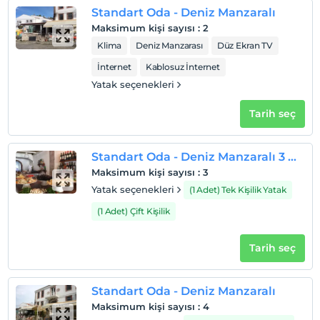
Standart Oda - Deniz Manzaralı
Maksimum kişi sayısı
:
2
Klima
Deniz Manzarası
Düz Ekran TV
İnternet
Kablosuz İnternet
Yatak seçenekleri
Tarih seç
Standart Oda - Deniz Manzaralı 3 Kişilik
Maksimum kişi sayısı
:
3
Yatak seçenekleri
(1 Adet) Tek Kişilik Yatak
(1 Adet) Çift Kişilik
Tarih seç
Standart Oda - Deniz Manzaralı
Maksimum kişi sayısı
:
4