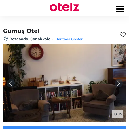
Gümüş Otel
Bozcaada, Çanakkale
-
Haritada Göster
1
/
15