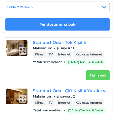
1 Oda, 2 Yetişkin
Check/in
En erken saat 14:00 ve sonrası
Check/out
Yer durumuna bak
En geç saat 14:00 ve öncesi
Evcil Hayvan
Evcil hayvan kabul edilmemektedir.
Standart Oda - Tek Kişilik
Maksimum kişi sayısı
:
1
Sigara
Klima
TV
İnternet
Kablosuz İnternet
Odalarda sigara içilmez
Yatak seçenekleri
(1 Adet) Tek Kişilik Yatak
Çocuklar
2 yaşına kadar olan bebekler ücretsizdir.
Her bir oda için 6 yaşına kadar 1 çocuk ücretsizdir
Tarih seç
Standart Oda - Çift Kişilik Yataklı veya İkiz Yataklı
Maksimum kişi sayısı
:
2
Klima
TV
İnternet
Kablosuz İnternet
Yatak seçenekleri
(2 Adet) Tek Kişilik Yatak