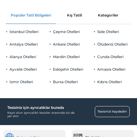
Check/in
Ücretsiz Wi-fi
En erken saat 14:00 ve sonrası
Popüler Tatil Bölgeleri
Kış Tatili
Kategoriler
P
Ortak alanlar ve tüm odalar
Check/out
En geç saat 14:00 ve öncesi
İstanbul Otelleri
Çeşme Otelleri
Side Otelleri
Evcil Hayvan
Evcil hayvan kabul edilmemektedir.
Antalya Otelleri
Ankara Otelleri
Ölüdeniz Otelleri
Sigara
Odalarda sigara içilmez
Alanya Otelleri
Mardin Otelleri
Cunda Otelleri
Otopark
Çocuklar
2 yaşına kadar olan bebekler ücretsizdir.
Ücretsiz Özel Otopark
Ayvalık Otelleri
Eskişehir Otelleri
Amasra Otelleri
Her bir oda için 6 yaşına kadar 1 çocuk ücretsizdir
Otopark (Tesis disinda)
İzmir Otelleri
Bursa Otelleri
Kıbrıs Otelleri
Tesisiniz için ayrıcalıklar burada
Yiyecek & İçecek
Tesisinizi kaydedin
Kayıt olun ayrıcalıklı tesisler arasında siz de
yer alın
Kahvaltı Salonu
Ortak Alanlar