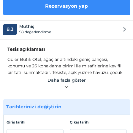
Rezervasyon yap
Müthiş
8.3
98 değerlendirme
Tesis açıklaması
Güler Butik Otel, ağaçlar altındaki geniş bahçesi,
konumu ve 26 konaklama birimi ile misafirlerine keyifli
bir tatil sunmaktadır. Tesiste, açık yüzme havuzu, çocuk
havuzu, havuz bar, kahvaltı salonu, restoran, bisiklet
Daha fazla göster
kiralama, bahçe ve teras hizmeti bulunmaktadır.
Odalarında, gardırop, klima, ısıtma, TV, Wi-Fi, saç
kurutma makinesi, uydu kanalları, ücretsiz banyo
malzemesi, havlu seti bulunmaktadır.
Tarihlerinizi değiştirin
Tesis lokasyon bilgileri
Giriş tarihi
Çıkış tarihi
Kemer Beldibi'nde konumlanmaktadır. Antalya
Havaalanı'na 50 km. uzaklıktadır.