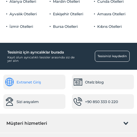
Alanya Otelleri
Mardin Otelleri
Cunda Otelleri
Otopark
Çocuklar
2 yaşına kadar olan bebekler ücretsizdir.
Ücretsiz Halka Açık Otopark
Ayvalık Otelleri
Eskişehir Otelleri
Amasra Otelleri
Her bir oda için 6 yaşına kadar 1 çocuk ücretsizdir
Otopark (Tesis bünyesinde)
İzmir Otelleri
Bursa Otelleri
Kıbrıs Otelleri
Tesisiniz için ayrıcalıklar burada
Eğlence Hizmetleri
Tesisinizi kaydedin
Kayıt olun ayrıcalıklı tesisler arasında siz de
yer alın
Soft Animasyon
Çocuk
Extranet Giriş
Otelz blog
Çocuk Havuzu
Bebek
Sizi arayalım
+90 850 333 0 220
Mama için su ısıtıcı
Çalışma Alanları
Müşteri hizmetleri
Fotokopi
Temizlik Hizmetleri