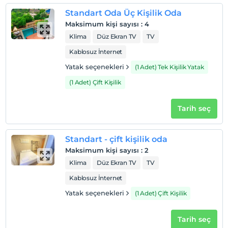
Çocuklar
Standart Oda Üç Kişilik Oda
2 yaşına kadar olan bebekler ücretsizdir.
Maksimum kişi sayısı
:
4
Her bir oda için 6 yaşına kadar 1 çocuk ücretsizdir
Klima
Düz Ekran TV
TV
Kablosuz İnternet
Yatak seçenekleri
(1 Adet) Tek Kişilik Yatak
(1 Adet) Çift Kişilik
Tarih seç
Standart - çift kişilik oda
Maksimum kişi sayısı
:
2
Klima
Düz Ekran TV
TV
Kablosuz İnternet
Yatak seçenekleri
(1 Adet) Çift Kişilik
Tarih seç