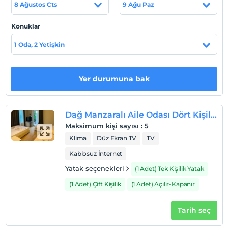
8 Ağustos Cts
9 Ağu Paz
Sahil
Konuklar
Denize 400 m. uzaklıktadır.
1 Oda, 2 Yetişkin
Haritada Göster
Yer durumuna bak
Otel koşulları
Dağ Manzaralı Aile Odası Dört Kişilik
Check/in
Maksimum kişi sayısı
:
5
En erken saat 14:00 ve sonrası
Klima
Düz Ekran TV
TV
Check/out
Kablosuz İnternet
En geç saat 11:00 ve öncesi
Yatak seçenekleri
(1 Adet) Tek Kişilik Yatak
Evcil Hayvan
(1 Adet) Çift Kişilik
(1 Adet) Açılır-Kapanır
Evcil hayvan kabul edilmemektedir.
Sigara
Tarih seç
Odalarda sigara içilmez