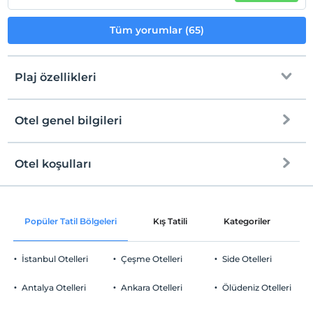
Tüm yorumlar (65)
Plaj özellikleri
Otel genel bilgileri
Plaja
600 metre mesafededir
Halka açık plaj
Otel koşulları
Internet
Çakıl plaj
Check/in
Ücretsiz Wi-fi
En erken saat 14:00 ve sonrası
Kıyıda sığ deniz
Popüler Tatil Bölgeleri
Kış Tatili
Kategoriler
P
Ortak alanlar ve tüm odalar
Check/out
En geç saat 11:00 ve öncesi
İstanbul Otelleri
Çeşme Otelleri
Side Otelleri
Evcil Hayvan
Evcil hayvan kabul edilmemektedir.
Antalya Otelleri
Ankara Otelleri
Ölüdeniz Otelleri
Sigara
Odalarda sigara içilmez