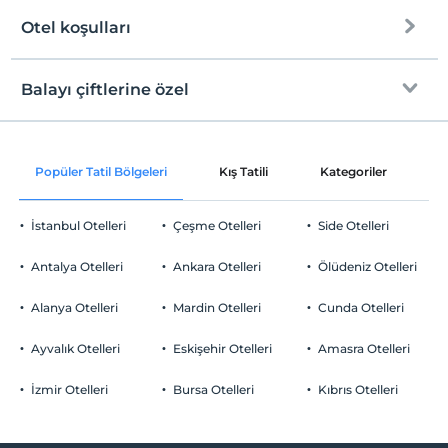
Otel koşulları
Internet
Check/in
Ücretsiz Wi-fi
En erken saat 13:00 ve sonrası
Balayı çiftlerine özel
Ortak alanlar ve tüm odalar
Check/out
En geç saat 11:00 ve öncesi
Odaya meyve sepeti ikramı
Evcil Hayvan
Popüler Tatil Bölgeleri
Kış Tatili
Kategoriler
P
Evcil hayvan kabul edilmemektedir.
Sigara
İstanbul Otelleri
Çeşme Otelleri
Side Otelleri
Yiyecek & İçecek
Odalarda sigara içilmez
Çocuklar
Antalya Otelleri
Kahvaltı Salonu
Ankara Otelleri
Ölüdeniz Otelleri
2 yaşına kadar olan bebekler ücretsizdir.
Odalar
Her bir oda için 4 yaşına kadar 1 çocuk ücretsizdir
Alanya Otelleri
Mardin Otelleri
Cunda Otelleri
Sigara içilmeyen odalar
Ayvalık Otelleri
Eskişehir Otelleri
Amasra Otelleri
Bebek
İzmir Otelleri
Bursa Otelleri
Kıbrıs Otelleri
Bebek karyolası
Sağlık