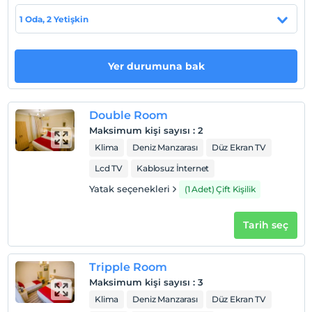
Gökçen Uluslararası Havaalanı 30 km. mesafededir.
1 Oda, 2 Yetişkin
Haritada Göster
Yer durumuna bak
Otel koşulları
Double Room
Maksimum kişi sayısı
:
2
Check/in
En erken saat 13:00 ve sonrası
Klima
Deniz Manzarası
Düz Ekran TV
Lcd TV
Kablosuz İnternet
Check/out
En geç saat 11:00 ve öncesi
Yatak seçenekleri
(1 Adet) Çift Kişilik
Evcil Hayvan
Evcil hayvan kabul edilmemektedir.
Tarih seç
Sigara
Odalarda sigara içilmez
Tripple Room
Çocuklar
Maksimum kişi sayısı
:
3
2 yaşına kadar olan bebekler ücretsizdir.
Klima
Deniz Manzarası
Düz Ekran TV