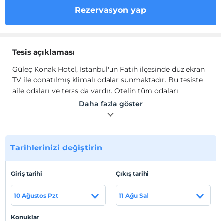
Rezervasyon yap
Tesis açıklaması
Güleç Konak Hotel, İstanbul'un Fatih ilçesinde düz ekran
TV ile donatılmış klimalı odalar sunmaktadır. Bu tesiste
aile odaları ve teras da vardır. Otelin tüm odaları
balkonludur.
Daha fazla göster
Güleç Konak Hotel'de her gün kontinental kahvaltı servis
edilmektedir. Resepsiyonu 7/24 açık olan tesiste oda
servisinden yararlanabilirsiniz.
Tarihlerinizi değiştirin
Giriş tarihi
Çıkış tarihi
Tesis lokasyon bilgileri
Otel yakınlarında Sultanahmet Camii, Ayasofya ve
10 Ağustos Pzt
11 Ağu Sal
Yerebatan Sarnıcı gibi popüler cazibe merkezleri
bulunmaktadır. En yakın havaalanı olan İstanbul Sabiha
Konuklar