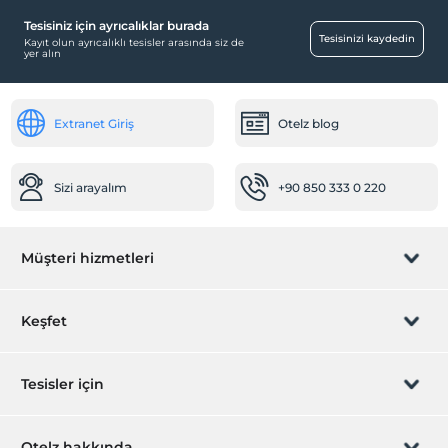
Hastaneye kolay ulaşım (15 dakika)
Tesisiniz için ayrıcalıklar burada
Tesisinizi kaydedin
Kayıt olun ayrıcalıklı tesisler arasında siz de
Ortak Alanlar
yer alın
Teras
Özel sigara içilen alan
Extranet Giriş
Otelz blog
Resepsiyon Hizmetleri
24 saat açık resepsiyon
Sizi arayalım
+90 850 333 0 220
Emanet kasası
Çalışma Alanları
Müşteri hizmetleri
Printer
Fotokopi
Rezervasyon yönet
Keşfet
Ulaşım
Havaalanı servisi (ücretli)
Sizi arayalım
Hediye Kart
Tesisler için
Transfer servisi (ücretli)
İştirak olun
Diğer
ZPara Nedir?
Hemen tesisinizi ekleyin
Otelz hakkında