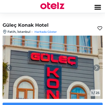
Güleç Konak Hotel
Fatih, İstanbul
-
Haritada Göster
1
/
25