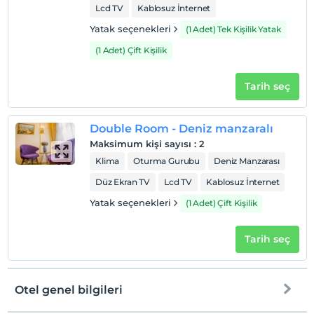
Her bir oda için 4 yaşına kadar 1 çocuk ücretsizdir
Lcd TV
Kablosuz İnternet
Yatak seçenekleri
(1 Adet) Tek Kişilik Yatak
(1 Adet) Çift Kişilik
Tarih seç
Double Room - Deniz manzaralı
Maksimum kişi sayısı
:
2
Klima
Oturma Gurubu
Deniz Manzarası
Düz Ekran TV
Lcd TV
Kablosuz İnternet
Yatak seçenekleri
(1 Adet) Çift Kişilik
Tarih seç
Otel genel bilgileri