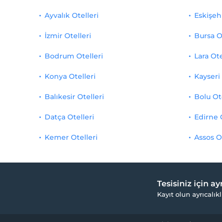
Ayvalık Otelleri
Eskişehi
İzmir Otelleri
Bursa O
Bodrum Otelleri
Lara Ote
Konya Otelleri
Kayseri 
Balıkesir Otelleri
Bolu Ot
Datça Otelleri
Edirne 
Kemer Otelleri
Assos O
Tesisiniz için a
Kayıt olun ayrıcalıkl