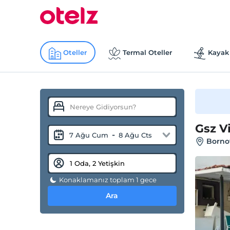
Oteller
Termal Oteller
Kayak 
Gsz V
-
7 Ağu Cum
8 Ağu Cts
Bornov
Konaklamanız toplam 1 gece
Ara