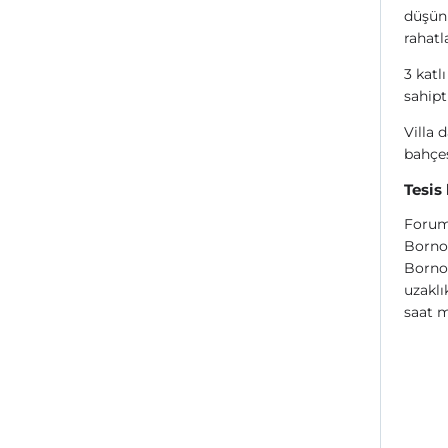
düşünü
rahatl
3 katl
sahipti
Villa 
bahçe
Tesis
Forum 
Bornov
Bornov
uzaklı
saat m