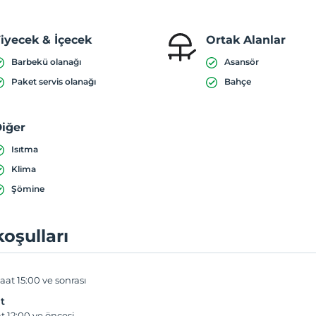
iyecek & İçecek
Ortak Alanlar
Barbekü olanağı
Asansör
Paket servis olanağı
Bahçe
iğer
Isıtma
Klima
Şömine
koşulları
aat 15:00 ve sonrası
t
t 12:00 ve öncesi