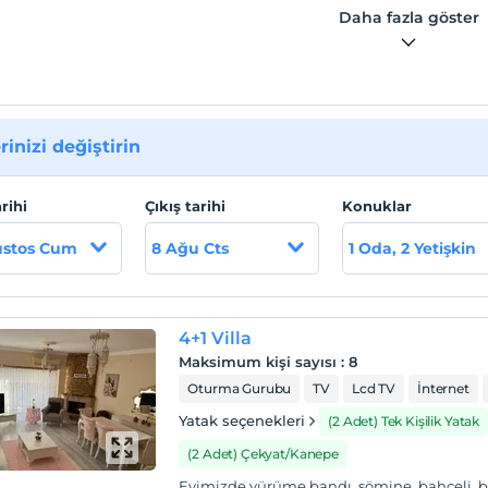
Daha fazla göster
rinizi değiştirin
arihi
Çıkış tarihi
Konuklar
ustos Cum
8 Ağu Cts
1 Oda, 2 Yetişkin
4+1 Villa
Maksimum kişi sayısı
:
8
Oturma Gurubu
TV
Lcd TV
İnternet
Yatak seçenekleri
(2 Adet) Tek Kişilik Yatak
(2 Adet) Çekyat/Kanepe
Evimizde yürüme bandı, şömine, bahçeli,