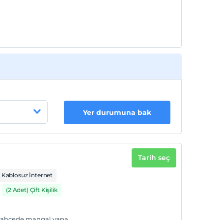
Yer durumuna bak
Tarih seç
Kablosuz İnternet
(2 Adet) Çift Kişilik
 bahçede mangal yapa