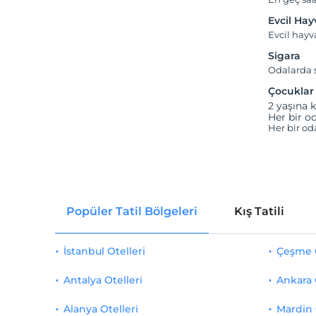
Evcil Ha
Evcil hay
Sigara
Odalarda s
Çocuklar
2 yaşına k
Her bir od
Her bir od
Popüler Tatil Bölgeleri
Kış Tatili
İstanbul Otelleri
Çeşme O
Antalya Otelleri
Ankara 
Alanya Otelleri
Mardin 