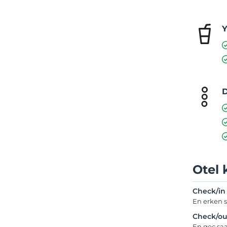
Y
D
Otel 
Check/in
En erken s
Check/ou
En geç saa