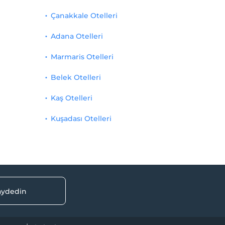
Çanakkale Otelleri
Adana Otelleri
Marmaris Otelleri
Belek Otelleri
Kaş Otelleri
Kuşadası Otelleri
kaydedin