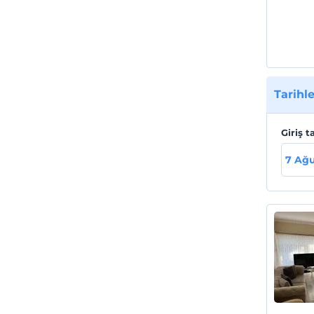
Tarihle
Giriş t
7 Ağ