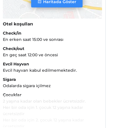
Haritada Göster
Otel koşulları
Check/in
En erken saat 15:00 ve sonrası
Check/out
En geç saat 12:00 ve öncesi
Evcil Hayvan
Evcil hayvan kabul edilmemektedir.
Sigara
Odalarda sigara içilmez
Çocuklar
2 yaşına kadar olan bebekler ücretsizdir.
Her bir oda için 1. çocuk 12 yaşına kadar
ücretsizdir
Her bir oda için 2. çocuk 12 yaşına kadar
ücretsizdir