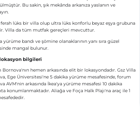
lmüştür. Bu sakin, şık mekânda arkanıza yaslanın ve
ayın.
ı ferah lüks bir villa olup ultra lüks konforlu beyaz eşya grubuna
r.
Villa da tüm mutfak gereçleri mevcuttur.
da yürüme bandı ve şömine olanaklarının yanı sıra güzel
sinde mangal bulunur.
 lokasyon bilgileri
Bornova'nın hemen arkasında elit bir lokasyondadır. Gsz Villa
a, Ege Üniversitesi'ne 5 dakika yürüme mesafesinde, forum
a AVM'nin arkasında İkea'ya yürüme mesafesi 10 dakika
kta konumlanmaktadır. Aliağa ve Foça Halk Plajı'na araç ile 1
esafededir.