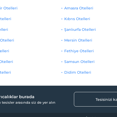
r Otelleri
Amasra Otelleri
telleri
Kıbrıs Otelleri
lleri
Şanlıurfa Otelleri
Otelleri
Mersin Otelleri
elleri
Fethiye Otelleri
Otelleri
Samsun Otelleri
telleri
Didim Otelleri
yrıcalıklar burada
Tesisinizi 
ı tesisler arasında siz de yer alın