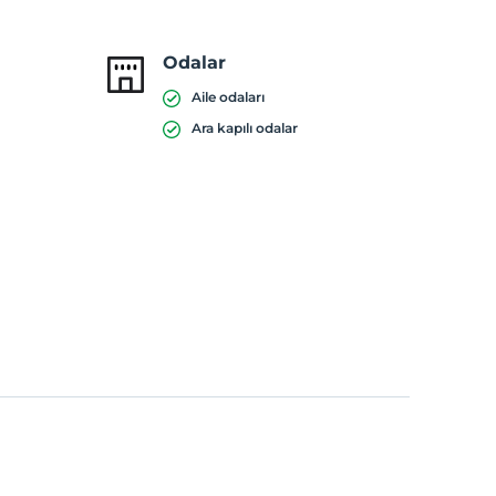
Odalar
Aile odaları
Ara kapılı odalar