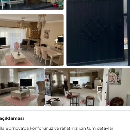
 açıklaması
lla Bornova'da konforunuz ve rahatınız için tüm detaylar