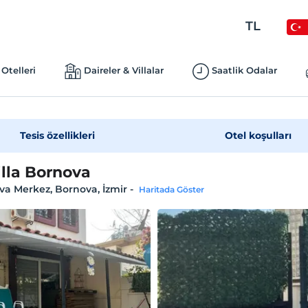
TL
Otelleri
Daireler & Villalar
Saatlik Odalar
Tesis özellikleri
Otel koşulları
illa Bornova
a Merkez, Bornova, İzmir
-
Haritada Göster