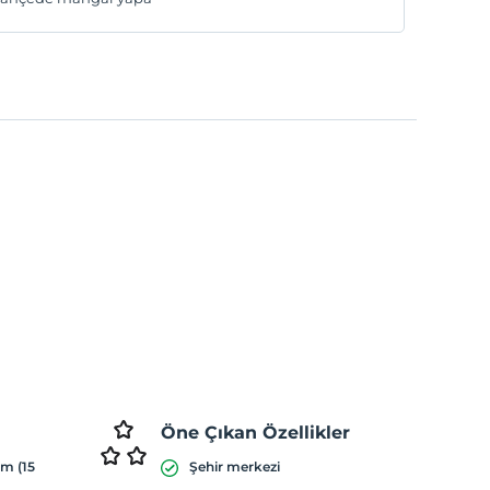
Öne Çıkan Özellikler
ım (15
Şehir merkezi