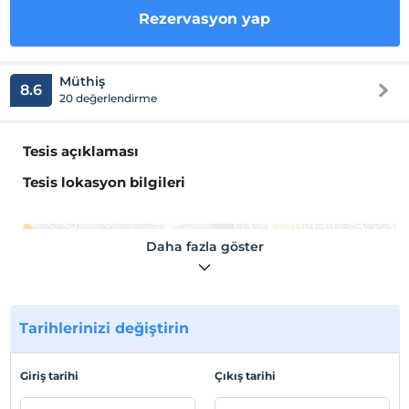
Rezervasyon yap
Müthiş
8.6
20 değerlendirme
Tesis açıklaması
Tesis lokasyon bilgileri
Daha fazla göster
Haritada Göster
Tarihlerinizi değiştirin
Otel koşulları
Giriş tarihi
Çıkış tarihi
Check/in
En erken saat 14:00 ve sonrası