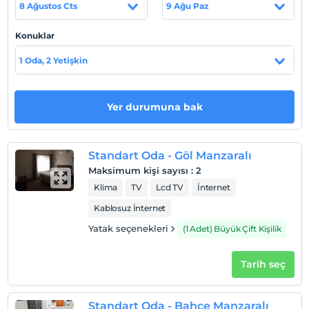
8 Ağustos Cts
9 Ağu Paz
Check/out
En geç saat 12:00 ve öncesi
Konuklar
Evcil Hayvan
1 Oda, 2 Yetişkin
Evcil hayvan kabul edilmemektedir.
Sigara
Odalarda sigara içilmez
Yer durumuna bak
Çocuklar
2 yaşına kadar olan bebekler ücretsizdir.
Standart Oda - Göl Manzaralı
Her bir oda için 3 yaşına kadar 1 çocuk ücretsizdir
Maksimum kişi sayısı
:
2
Klima
TV
Lcd TV
İnternet
Kablosuz İnternet
Yatak seçenekleri
(1 Adet) Büyük Çift Kişilik
Tarih seç
Standart Oda - Bahçe Manzaralı