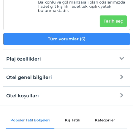
Balkonlu ve göl manzaralı olan odalarımızda
1 adet çift kişilik 1 adet tek kişilik yatak
bulunmaktadır.
Tarih seç
Tüm yorumlar (6)
Plaj özellikleri
Otel genel bilgileri
Plaja
Halka açık plaj
Otel koşulları
Internet
Kum, çakıl karışık plaj
Check/in
Ücretsiz Wi-fi
En erken saat 14:00 ve sonrası
Popüler Tatil Bölgeleri
Kış Tatili
Kategoriler
P
Ortak alanlar ve tüm odalar
Check/out
En geç saat 12:00 ve öncesi