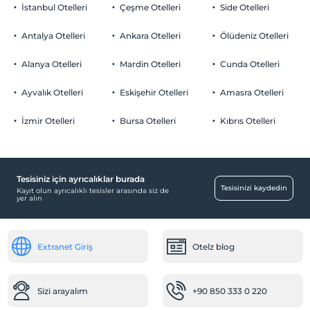
İstanbul Otelleri
Çeşme Otelleri
Side Otelleri
Evcil Hayvan
Evcil hayvan kabul edilmemektedir.
Antalya Otelleri
Ankara Otelleri
Ölüdeniz Otelleri
Sigara
Odalarda sigara içilmez
Alanya Otelleri
Mardin Otelleri
Cunda Otelleri
Otopark
Çocuklar
2 yaşına kadar olan bebekler ücretsizdir.
Ücretsiz Özel Otopark
Ayvalık Otelleri
Eskişehir Otelleri
Amasra Otelleri
Her bir oda için 3 yaşına kadar 1 çocuk ücretsizdir
Otopark (Tesis bünyesinde)
İzmir Otelleri
Bursa Otelleri
Kıbrıs Otelleri
Tesisiniz için ayrıcalıklar burada
Eğlence Hizmetleri
Tesisinizi kaydedin
Kayıt olun ayrıcalıklı tesisler arasında siz de
yer alın
Disco
Çocuk
Extranet Giriş
Otelz blog
Çocuk karyolası
Bebek
Sizi arayalım
+90 850 333 0 220
Restoranda bebek sandalyesi