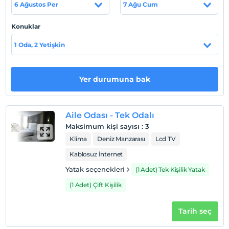
6 Ağustos Per
7 Ağu Cum
konuklarımıza hizmet vermektedir.
Sahil
Konuklar
Denize sıfır konumdadır.
1 Oda, 2 Yetişkin
Yer durumuna bak
Haritada Göster
Aile Odası - Tek Odalı
Otel koşulları
Maksimum kişi sayısı
:
3
Check/in
Klima
Deniz Manzarası
Lcd TV
En erken saat 14:00 ve sonrası
Kablosuz İnternet
Check/out
Yatak seçenekleri
(1 Adet) Tek Kişilik Yatak
En geç saat 11:00 ve öncesi
(1 Adet) Çift Kişilik
Evcil Hayvan
Evcil hayvan kabul edilmemektedir.
Tarih seç
Sigara