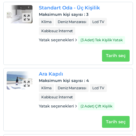
Odalarda sigara içilmez
Standart Oda - Üç Kişilik
Çocuklar
Maksimum kişi sayısı
:
3
2 yaşına kadar olan bebekler ücretsizdir.
Klima
Deniz Manzarası
Lcd TV
Her bir oda için 6 yaşına kadar 2 çocuk ücretsizdir
Kablosuz İnternet
Yatak seçenekleri
(3 Adet) Tek Kişilik Yatak
Tarih seç
Ara Kapılı
Maksimum kişi sayısı
:
4
Klima
Deniz Manzarası
Lcd TV
Kablosuz İnternet
Yatak seçenekleri
(2 Adet) Çift Kişilik
Tarih seç