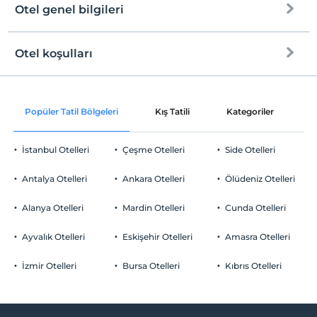
Otel genel bilgileri
Otel koşulları
Internet
Check/in
Ücretsiz Wi-fi
En erken saat 14:00 ve sonrası
Popüler Tatil Bölgeleri
Kış Tatili
Kategoriler
P
Ortak alanlar ve tüm odalar
Check/out
En geç saat 11:00 ve öncesi
İstanbul Otelleri
Çeşme Otelleri
Side Otelleri
Evcil Hayvan
Evcil hayvan kabul edilmemektedir.
Antalya Otelleri
Ankara Otelleri
Ölüdeniz Otelleri
Sigara
Odalarda sigara içilmez
Alanya Otelleri
Mardin Otelleri
Cunda Otelleri
Otopark
Çocuklar
2 yaşına kadar olan bebekler ücretsizdir.
Ücretli Özel Otopark
Ayvalık Otelleri
Eskişehir Otelleri
Amasra Otelleri
Her bir oda için 6 yaşına kadar 2 çocuk ücretsizdir
Otopark (Tesis disinda)
İzmir Otelleri
Bursa Otelleri
Kıbrıs Otelleri