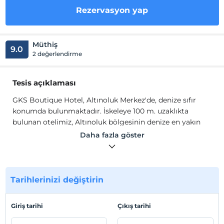
Rezervasyon yap
Müthiş
9.0
2 değerlendirme
Tesis açıklaması
GKS Boutique Hotel, Altınoluk Merkez'de, denize sıfır
konumda bulunmaktadır. İskeleye 100 m. uzaklıkta
bulunan otelimiz, Altınoluk bölgesinin denize en yakın
oteli olarak siz değerli konuklarımıza hizmet
Daha fazla göster
vermektedir.
GKS Boutique Hotel, Kazdağları'nın kıyısında ve eşsiz
manzarasıyla otelimizde sizleri ağırlamaktan keyif ve
onur duyarız.
Tarihlerinizi değiştirin
Tesis lokasyon bilgileri
Giriş tarihi
Çıkış tarihi
İskeleye 30 m. uzaklıkta bulunan otelimiz, Altınoluk
bölgesinin denize en yakın oteli olarak siz değerli