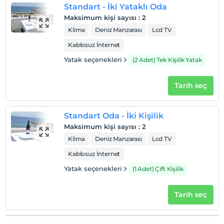
Standart - İki Yataklı Oda
Maksimum kişi sayısı
:
2
Klima
Deniz Manzarası
Lcd TV
Kablosuz İnternet
Yatak seçenekleri
(2 Adet) Tek Kişilik Yatak
Tarih seç
Standart Oda - İki Kişilik
Maksimum kişi sayısı
:
2
Klima
Deniz Manzarası
Lcd TV
Kablosuz İnternet
Yatak seçenekleri
(1 Adet) Çift Kişilik
Tarih seç