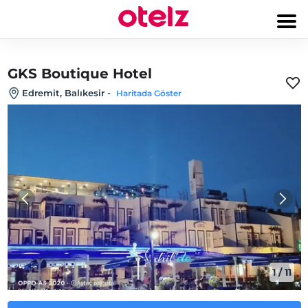
GKS Boutique Hotel
Edremit, Balıkesir
-
Haritada Göster
1
/
11