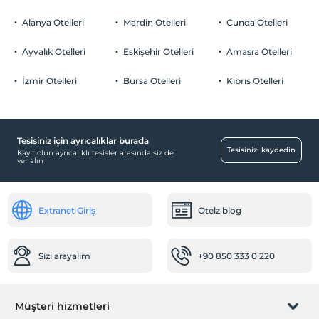
2 yaşına kadar olan bebekler ücretsizdir.
Ücretsiz Özel Otopark
Her bir oda için 10 yaşına kadar 1 çocuk ücretsizdir
Alanya Otelleri
Mardin Otelleri
Cunda Otelleri
Otopark (Tesis bünyesinde)
Ayvalık Otelleri
Eskişehir Otelleri
Amasra Otelleri
İzmir Otelleri
Bursa Otelleri
Kıbrıs Otelleri
Aktiviteler
Balık tutma
Ücretsiz
Tesisiniz için ayrıcalıklar burada
Tesisinizi kaydedin
Kayıt olun ayrıcalıklı tesisler arasında siz de
Eğlence Hizmetleri
yer alın
Canlı Müzik
Sağlık
Extranet Giriş
Otelz blog
Hastaneye kolay ulaşım (15 dakika)
Çalışma Alanları
Sizi arayalım
+90 850 333 0 220
Faks/fotokopi
Fotokopi
Müşteri hizmetleri
Engelli