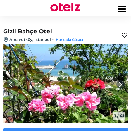
Gizli Bahçe Otel
Arnavutköy, İstanbul
-
Haritada Göster
1
/
41