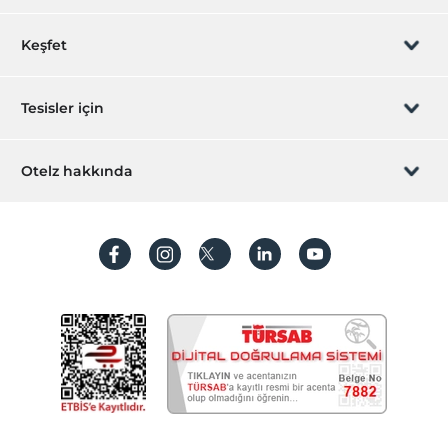
Ana kapı giriş düz ayaktır
Rezervasyon yönet
Keşfet
Refakatçi yatağı
Sizi arayalım
Ulaşım
Hediye Kart
Tesisler için
Motorsiklet kiralama
İştirak olun
Havaalanı servisi (ücretli)
ZPara Nedir?
Hemen tesisinizi ekleyin
Otelz hakkında
Transfer servisi (ücretli)
İletişim
Üye girişi
Bebek
Villa/Daire ekleyin
Hakkımızda
Sıkça sorulan sorular
Restoranda bebek sandalyesi
Hesap oluştur
Mama için su ısıtıcı
Sürdürülebilirlik
Kişisel Verilerin Korunması
Genel tuvaletlerde bebek bakım alanı
Bebek arabası
Koşullar ve şartlar
İşlem rehberi
Diğer
Aydınlatma metni
Isıtma
jeneratör
Gizlilik politikaları