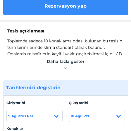
Rezervasyon yap
Tesis açıklaması
Toplamda sadece 10 konaklama odası bulunan bu tesisin
tüm birimlerinde klima standart olarak bulunur.
Odalarda misafirlerin keyifli vakit geçirebilmesi için LCD
ekran uydu kanallarının yayını bulunan TV mevcuttur.
Daha fazla göster
Konforunuz için tüm odalarda 24 saat sıcak suyu olan
duşlu özel banyo yer alır. Odaların tümü deniz
manzaralıdır. Tesis bünyesindeki restoran her sabah
misafirlerine zengin bir kahvaltı menüsü servis
Tarihlerinizi değiştirin
etmektedir.
Toplamda sadece 10 konaklama odası bulunan bu tesisin
Giriş tarihi
Çıkış tarihi
tüm birimlerinde klima standart olarak bulunur.
Odalarda misafirlerin keyifli vakit geçirebilmesi için LCD
9 Ağustos Paz
10 Ağu Pzt
ekran uydu kanallarının yayını bulunan TV mevcuttur.
Konforunuz için tüm odalarda 24 saat sıcak suyu olan
Konuklar