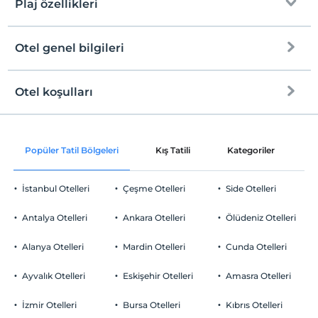
Plaj özellikleri
Otel genel bilgileri
Plaja
50 metre mesafededir
Halka açık plaj
Otel koşulları
Internet
Kum plaj
Check/in
Ücretsiz Wi-fi
En erken saat 14:00 ve sonrası
Popüler Tatil Bölgeleri
Kış Tatili
Kategoriler
P
Ortak alanlar ve tüm odalar
Check/out
En geç saat 11:00 ve öncesi
İstanbul Otelleri
Çeşme Otelleri
Side Otelleri
Evcil Hayvan
5 kg'a kadar evcil hayvan barınabilir.
Antalya Otelleri
Ankara Otelleri
Ölüdeniz Otelleri
Sigara
Sigara içilen alanlar var
Alanya Otelleri
Mardin Otelleri
Cunda Otelleri
Otopark
Çocuklar
2 yaşına kadar olan bebekler ücretsizdir.
Ücretsiz Özel Otopark
Ayvalık Otelleri
Eskişehir Otelleri
Amasra Otelleri
Tesisin ücretsiz çocuk politkası yoktur
Otopark (Tesis bünyesinde)
İzmir Otelleri
Bursa Otelleri
Kıbrıs Otelleri