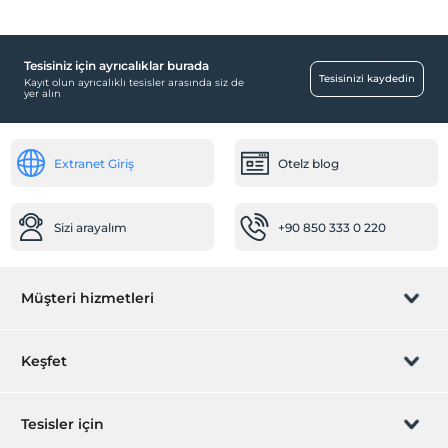
Tesisiniz için ayrıcalıklar burada
Yiyecek & İçecek
Tesisinizi kaydedin
Kayıt olun ayrıcalıklı tesisler arasında siz de
yer alın
Paket servis olanağı
Ortak Alanlar
Extranet Giriş
Otelz blog
Bahçe
Temizlik Hizmetleri
Sizi arayalım
+90 850 333 0 220
Günlük temizlik hizmeti
Haftalık temizlik hizmeti
Ulaşım
Müşteri hizmetleri
Havaalanı servisi (ücretli)
Transfer servisi (ücretli)
Rezervasyon yönet
Keşfet
Diğer
Sizi arayalım
Hediye Kart
Isıtma
Tesisler için
Klima