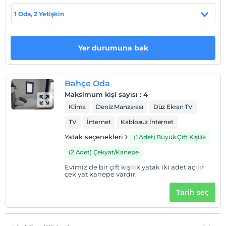
1 Oda, 2 Yetişkin
Otel koşulları
Yer durumuna bak
Check/in
En erken saat 14:00 ve sonrası
Check/out
Bahçe Oda
En geç saat 11:00 ve öncesi
Maksimum kişi sayısı
:
4
Evcil Hayvan
Klima
Deniz Manzarası
Düz Ekran TV
5 kg'a kadar evcil hayvan barınabilir.
TV
İnternet
Kablosuz İnternet
Sigara
Yatak seçenekleri
(1 Adet) Büyük Çift Kişilik
Sigara içilen alanlar var
(2 Adet) Çekyat/Kanepe
Çocuklar
Evimiz de bir çift kişilik yatak iki adet açılır
2 yaşına kadar olan bebekler ücretsizdir.
çek yat kanepe vardır.
Tesisin ücretsiz çocuk politkası yoktur
Tarih seç