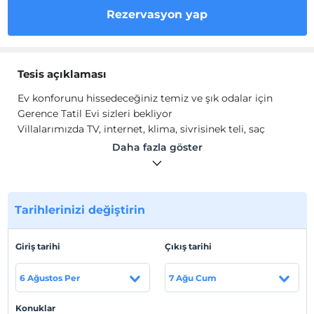
Rezervasyon yap
Tesis açıklaması
Ev konforunu hissedeceğiniz temiz ve şık odalar için
Gerence Tatil Evi sizleri bekliyor
Villalarımızda TV, internet, klima, sivrisinek teli, saç
kurutma makinesi, terlik, çamaşırlık, mutfak, yemek
Daha fazla göster
takımı, yemek masası ve elektrikli su ısıtıcısı mevcuttur.
Tesis lokasyon bilgileri
Muğla Marmaris'te hizmet vermekteyiz.
Tarihlerinizi değiştirin
Sahil
Giriş tarihi
Çıkış tarihi
Plaja 50 metre mesafededir.
6 Ağustos Per
7 Ağu Cum
Haritada Göster
Konuklar