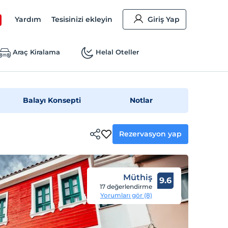
Yardım
Tesisinizi ekleyin
Giriş Yap
Araç Kiralama
Helal Oteller
Balayı Konsepti
Notlar
Rezervasyon yap
Müthiş
9.6
17 değerlendirme
Yorumları gör (8)