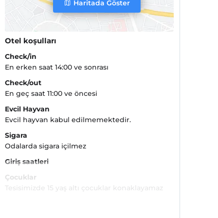
Haritada Göster
Otel koşulları
Check/in
En erken saat 14:00 ve sonrası
Check/out
En geç saat 11:00 ve öncesi
Evcil Hayvan
Evcil hayvan kabul edilmemektedir.
Sigara
Odalarda sigara içilmez
Giriş saatleri
Çocuklar
Tesisimizde 15 yaş altı çocuklar konaklayamaz