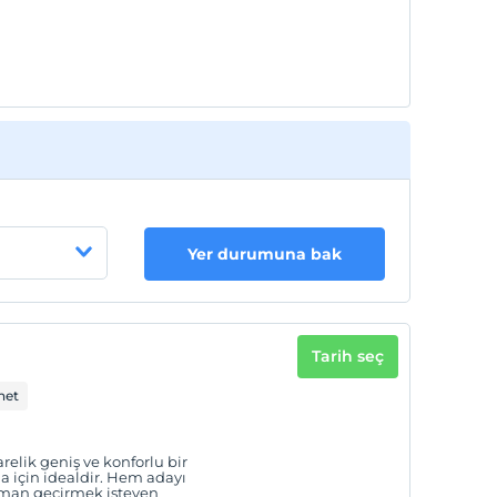
Yer durumuna bak
Tarih seç
net
relik geniş ve konforlu bir
ma için idealdir. Hem adayı
man geçirmek isteyen