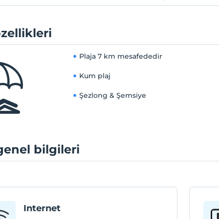
zellikleri
Plaja
7 km mesafededir
Kum plaj
Şezlong & Şemsiye
genel bilgileri
Internet