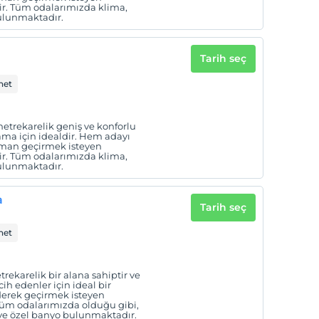
ir. Tüm odalarımızda klima,
bulunmaktadır.
Tarih seç
net
 metrekarelik geniş ve konforlu
lama için idealdir. Hem adayı
man geçirmek isteyen
ir. Tüm odalarımızda klima,
bulunmaktadır.
a
Tarih seç
net
rekarelik bir alana sahiptir ve
cih edenler için ideal bir
derek geçirmek isteyen
 Tüm odalarımızda olduğu gibi,
ve özel banyo bulunmaktadır.