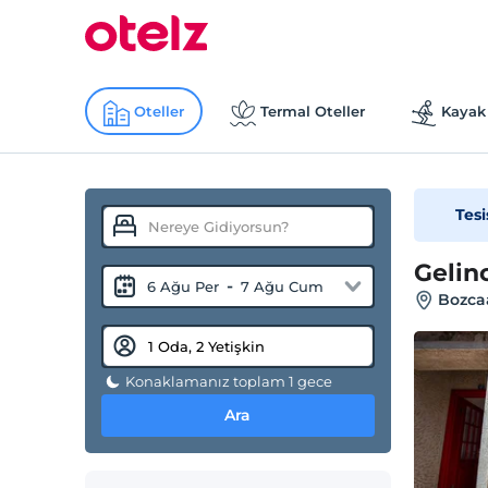
Oteller
Termal Oteller
Kayak 
Tesi
Gelin
-
6 Ağu Per
7 Ağu Cum
Bozca
Konaklamanız toplam 1 gece
Ara