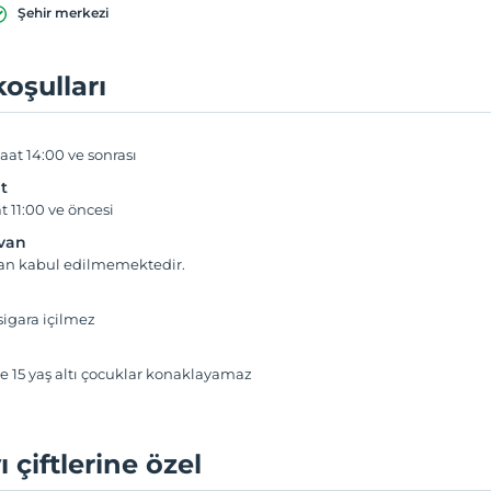
Şehir merkezi
koşulları
aat 14:00 ve sonrası
t
t 11:00 ve öncesi
yvan
van kabul edilmemektedir.
igara içilmez
e 15 yaş altı çocuklar konaklayamaz
ı çiftlerine özel