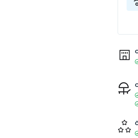
O
O
Ö