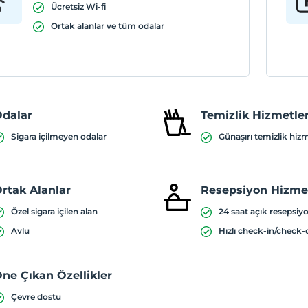
Ücretsiz Wi-fi
Ortak alanlar ve tüm odalar
dalar
Temizlik Hizmetler
Sigara içilmeyen odalar
Günaşırı temizlik hiz
rtak Alanlar
Resepsiyon Hizmet
Özel sigara içilen alan
24 saat açık resepsiy
Avlu
Hızlı check-in/check-
ne Çıkan Özellikler
Çevre dostu