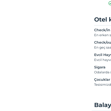
Otel 
Check/in
En erken s
Check/ou
En geç saa
Evcil Ha
Evcil hay
Sigara
Odalarda s
Çocuklar
Tesisimizd
Balay