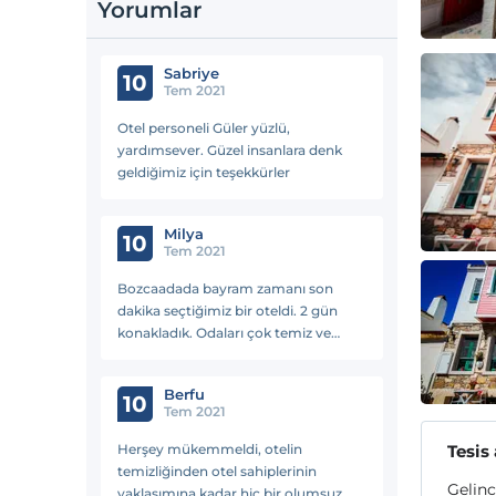
Yorumlar
Sabriye
10
Tem 2021
Otel personeli Güler yüzlü,
yardımsever. Güzel insanlara denk
geldiğimiz için teşekkürler
Milya
10
Tem 2021
Bozcaadada bayram zamanı son
dakika seçtiğimiz bir oteldi. 2 gün
konakladık. Odaları çok temiz ve
ferah, havadardı. Yöneticileri Mert
bey, annesi ve babası da çok
Berfu
samimilerdi. İlk girdiğimiz andan
10
Tem 2021
itibaren dostane yaklaşımları
samimiyetleri olsun, bayramda tatlı
Herşey mükemmeldi, otelin
Tesis
yapıp ikram etmelerine kadar her şey
temizliğinden otel sahiplerinin
mükemmeldi. Her zaman gittiğimiz
Gelinc
yaklaşımına kadar hiç bir olumsuz