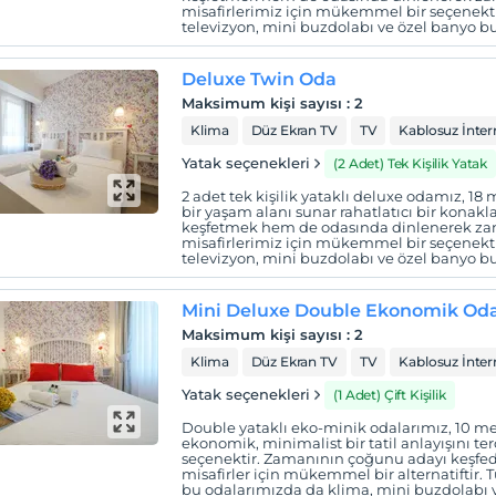
misafirlerimiz için mükemmel bir seçenekt
televizyon, mini buzdolabı ve özel banyo 
Deluxe Twin Oda
Maksimum kişi sayısı
:
2
Klima
Düz Ekran TV
TV
Kablosuz İnter
Yatak seçenekleri
(2 Adet) Tek Kişilik Yatak
2 adet tek kişilik yataklı deluxe odamız, 18
bir yaşam alanı sunar rahatlatıcı bir konak
keşfetmek hem de odasında dinlenerek za
misafirlerimiz için mükemmel bir seçenekt
televizyon, mini buzdolabı ve özel banyo 
Mini Deluxe Double Ekonomik Od
Maksimum kişi sayısı
:
2
Klima
Düz Ekran TV
TV
Kablosuz İnter
Yatak seçenekleri
(1 Adet) Çift Kişilik
Double yataklı eko-minik odalarımız, 10 met
ekonomik, minimalist bir tatil anlayışını ter
seçenektir. Zamanının çoğunu adayı keşfe
misafirler için mükemmel bir alternatiftir.
bu odalarımızda da klima, mini buzdolabı 