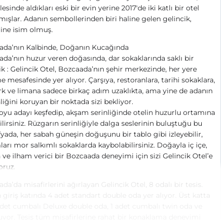
esinde aldıkları eski bir evin yerine 2017'de iki katlı bir otel
mışlar. Adanın sembollerinden biri haline gelen gelincik,
rine isim olmuş.
ada’nın Kalbinde, Doğanın Kucağında
da’nın huzur veren doğasında, dar sokaklarında saklı bir
ik : Gelincik Otel, Bozcaada’nın şehir merkezinde, her yere
 mesafesinde yer alıyor. Çarşıya, restoranlara, tarihi sokaklara,
k ve limana sadece birkaç adım uzaklıkta, ama yine de adanın
liğini koruyan bir noktada sizi bekliyor.
yu adayı keşfedip, akşam serinliğinde otelin huzurlu ortamına
lirsiniz. Rüzgarın serinliğiyle dalga seslerinin buluştuğu bu
yada, her sabah güneşin doğuşunu bir tablo gibi izleyebilir,
arı mor salkımlı sokaklarda kaybolabilirsiniz. Doğayla iç içe,
 ve ilham verici bir Bozcaada deneyimi için sizi Gelincik Otel’e
oruz.
da’da misafirlerini ağırlayan Gelincik Otel, 8 odalı bir tesis.
n giriş katında 4 adet standart double oda yer alıyor. Üst katta
adet cumbalı Deluxe double oda, 1 adet cumbalı twin oda ve
yor. Tesis tüm misafirlerine rahat bir konaklama deneyimi