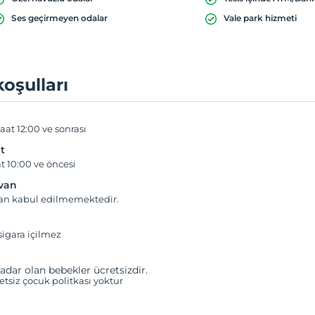
Ses geçirmeyen odalar
Vale park hizmeti
koşulları
aat 12:00 ve sonrası
t
t 10:00 ve öncesi
yvan
van kabul edilmemektedir.
igara içilmez
adar olan bebekler ücretsizdir.
retsiz çocuk politkası yoktur