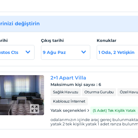
rinizi değiştirin
arihi
Çıkış tarihi
Konuklar
stos Cts
9 Ağu Paz
1 Oda, 2 Yetişkin
2+1 Apart Villa
Maksimum kişi sayısı
:
6
Sağlık Havuzu
Oturma Gurubu
Özel Hav
Kablosuz İnternet
Yatak seçenekleri
(5 Adet) Tek Kişilik Yatak
odalarımızın içinde araç gereç bulunmaktadır
yatak 2 tek kişilik yatak 1 adet ranza bulun