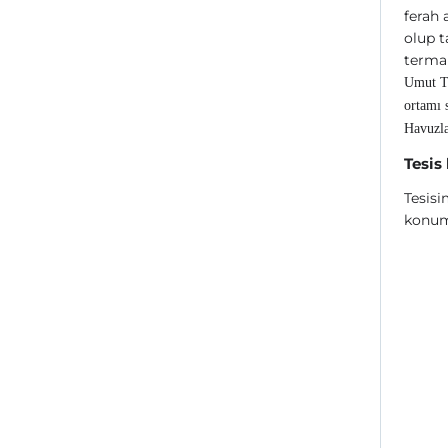
ferah 
olup 
termal
Umut Te
ortamı 
Havuzla
Tesis
Tesisi
konum