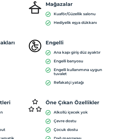
Mağazalar
Kuaför/Güzellik salonu
Hediyelik eşya dükkanı
akları
Engelli
Ana kapı giriş düz ayaktır
Engelli banyosu
Engelli kullanımına uygun
tuvalet
Refakatçi yatağı
leri
Öne Çıkan Özellikler
on
Alkollü içecek yok
Çevre dostu
out
Çocuk dostu
nkamatik
Dağ manzarası