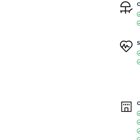
O
S
O