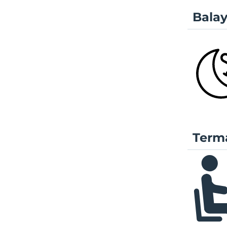
Balay
Terma