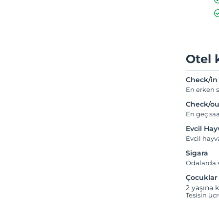
Otel 
Check/in
En erken s
Check/ou
En geç saa
Evcil Ha
Evcil hay
Sigara
Odalarda s
Çocuklar
2 yaşına k
Tesisin üc