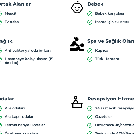
rtak Alanlar
Bebek
Mescit
Bebek karyolası
Tv odası
Mama için su ısıtıcı
ağlık
Spa ve Sağlık Olan
Antibakteriyal oda imkanı
Kaplıca
Hastaneye kolay ulaşım (15
Türk Hamamı
dakika)
dalar
Resepsiyon Hizmet
Aile odaları
24 saat açık resepsiy
Ara kapılı odalar
Gazeteler
Termal banyolu odalar
Hızlı check-in/check-
Özel havuzlu odalar
Tesis içinde ATM/Ba