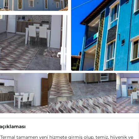
 açıklaması
ermal tamamen yeni hizmete girmiş olup, temiz, hijyenik ve