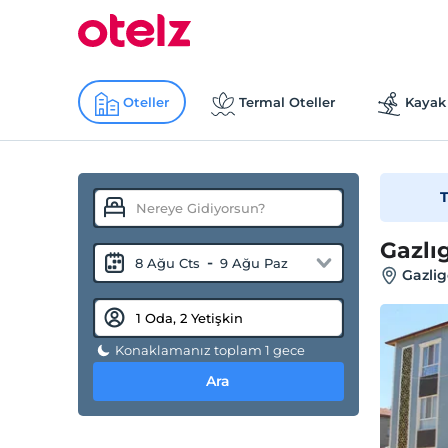
Oteller
Termal Oteller
Kayak 
T
Gazlı
-
8 Ağu Cts
9 Ağu Paz
Gazlig
Konaklamanız toplam 1 gece
Ara