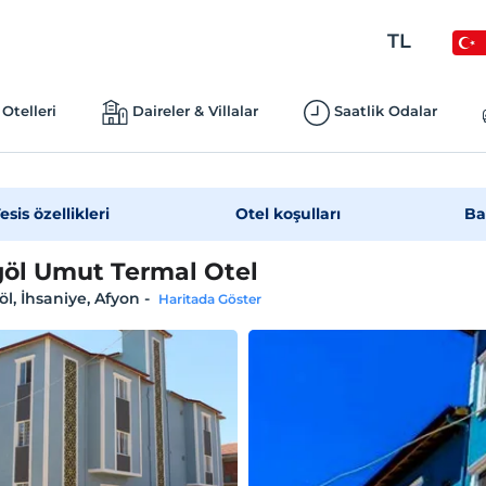
TL
Otelleri
Daireler & Villalar
Saatlik Odalar
esis özellikleri
Otel koşulları
Ba
göl Umut Termal Otel
öl, İhsaniye, Afyon
-
Haritada Göster