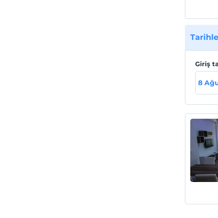
Tarihle
Giriş t
8 Ağu