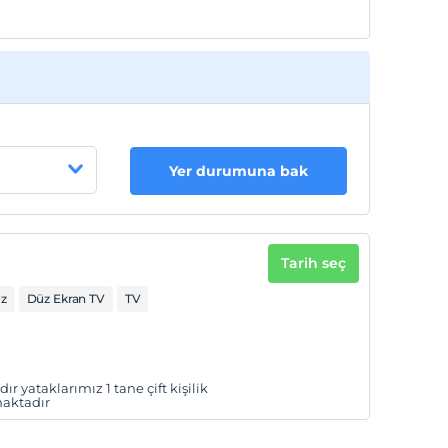
Yer durumuna bak
Tarih seç
uz
Düz Ekran TV
TV
 yataklarımız 1 tane çift kişilik
maktadır