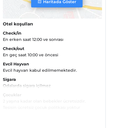
Haritada Göster
Otel koşulları
Check/in
En erken saat 12:00 ve sonrası
Check/out
En geç saat 10:00 ve öncesi
Evcil Hayvan
Evcil hayvan kabul edilmemektedir.
Sigara
Odalarda sigara içilmez
Çocuklar
2 yaşına kadar olan bebekler ücretsizdir.
Tesisin ücretsiz çocuk politkası yoktur