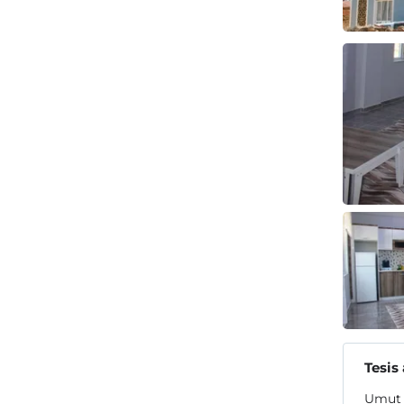
Tesis
Umut T