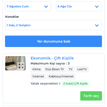
7 Ağustos Cum
8 Ağu Cts
Otel koşulları
Konuklar
Check/in
1 Oda, 2 Yetişkin
En erken saat 14:00 ve sonrası
Check/out
En geç saat 12:00 ve öncesi
Yer durumuna bak
Evcil Hayvan
Evcil hayvan kabul edilmemektedir.
Ekonomik - Çift Kişilik
Sigara
Maksimum kişi sayısı
:
3
Odalarda sigara içilmez
Klima
Düz Ekran TV
TV
Led TV
Çocuklar
İnternet
Kablosuz İnternet
2 yaşına kadar olan bebekler ücretsizdir.
Her bir oda için 9 yaşına kadar 1 çocuk ücretsizdir
Yatak seçenekleri
(1 Adet) Çift Kişilik
Tarih seç