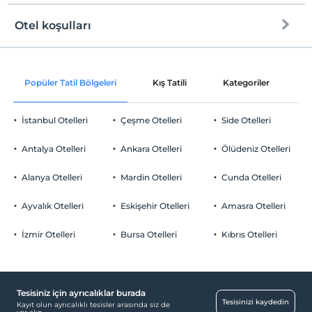
Otel koşulları
Internet
Check/in
Ücretsiz Wi-fi
En erken saat 14:00 ve sonrası
Popüler Tatil Bölgeleri
Kış Tatili
Kategoriler
P
Ortak alanlar ve tüm odalar
Check/out
En geç saat 12:00 ve öncesi
İstanbul Otelleri
Çeşme Otelleri
Side Otelleri
Evcil Hayvan
Evcil hayvan kabul edilmemektedir.
Antalya Otelleri
Ankara Otelleri
Ölüdeniz Otelleri
Sigara
Ortak Alanlar
Odalarda sigara içilmez
Alanya Otelleri
Mardin Otelleri
Cunda Otelleri
Çocuklar
Lobi
2 yaşına kadar olan bebekler ücretsizdir.
Ayvalık Otelleri
Eskişehir Otelleri
Amasra Otelleri
Odalar
Her bir oda için 9 yaşına kadar 1 çocuk ücretsizdir
İzmir Otelleri
Bursa Otelleri
Kıbrıs Otelleri
Aile odaları
Resepsiyon Hizmetleri
24 saat açık resepsiyon
Tesisiniz için ayrıcalıklar burada
Tesisinizi kaydedin
Kayıt olun ayrıcalıklı tesisler arasında siz de
Temizlik Hizmetleri