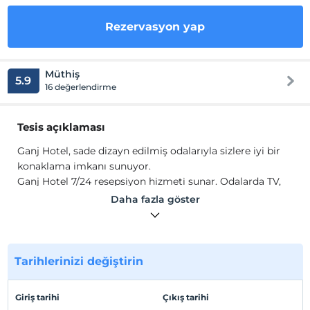
Rezervasyon yap
Müthiş
5.9
16 değerlendirme
Tesis açıklaması
Ganj Hotel, sade dizayn edilmiş odalarıyla sizlere iyi bir
konaklama imkanı sunuyor.
Ganj Hotel 7/24 resepsiyon hizmeti sunar. Odalarda TV,
Wi-Fi, havlu, saç kurutma makinesi, mevcuttur.
Daha fazla göster
Tesis lokasyon bilgileri
Tesis, Taksim Meydanı'na 2 dk. yürüme mesafesindedir.
Tarihlerinizi değiştirin
Haritada Göster
Giriş tarihi
Çıkış tarihi