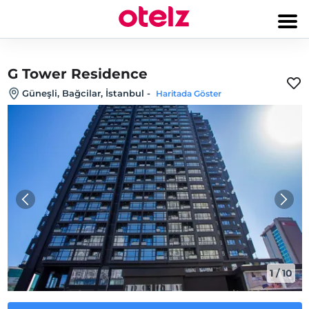
G Tower Residence
Güneşli, Bağcilar, İstanbul
-
Haritada Göster
1
/
10