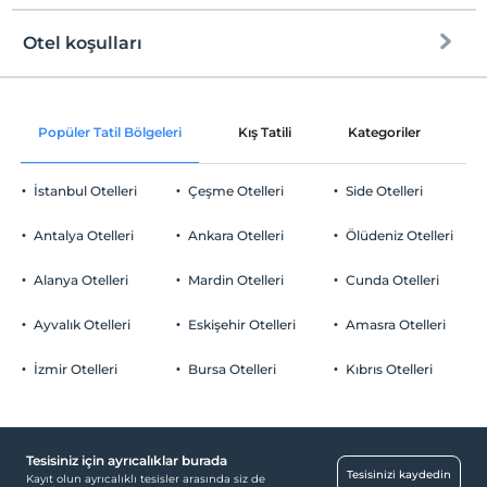
Çocuklar
Otel koşulları
2 yaşına kadar olan bebekler ücretsizdir.
Internet
Her bir oda için 9 yaşına kadar 2 çocuk ücretsizdir
Check/in
Ücretsiz Wi-fi
En erken saat 13:00 ve sonrası
Popüler Tatil Bölgeleri
Kış Tatili
Kategoriler
P
Sadece odalar
Check/out
En geç saat 14:00 ve öncesi
İstanbul Otelleri
Çeşme Otelleri
Side Otelleri
Evcil Hayvan
Evcil hayvan kabul edilmemektedir.
Antalya Otelleri
Ankara Otelleri
Ölüdeniz Otelleri
Sigara
Odalarda sigara içilmez
Alanya Otelleri
Mardin Otelleri
Cunda Otelleri
Otopark
Çocuklar
2 yaşına kadar olan bebekler ücretsizdir.
Ücretsiz Özel Otopark
Ayvalık Otelleri
Eskişehir Otelleri
Amasra Otelleri
Her bir oda için 9 yaşına kadar 2 çocuk ücretsizdir
Otopark (Tesis bünyesinde)
İzmir Otelleri
Bursa Otelleri
Kıbrıs Otelleri
Tesisiniz için ayrıcalıklar burada
Yiyecek & İçecek
Tesisinizi kaydedin
Kayıt olun ayrıcalıklı tesisler arasında siz de