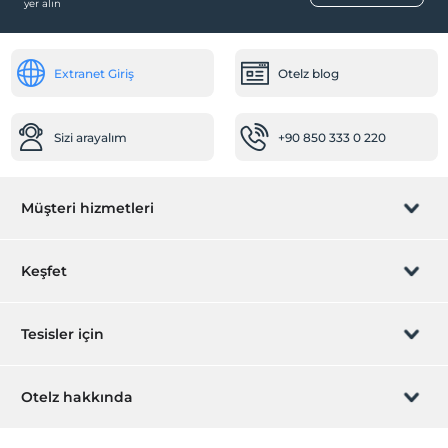
yer alın
Paket servis olanağı
Ortak Alanlar
Extranet Giriş
Otelz blog
Lobi
Resepsiyon Hizmetleri
Sizi arayalım
+90 850 333 0 220
24 saat açık resepsiyon
Sağlık
Müşteri hizmetleri
Hastaneye kolay ulaşım (15 dakika)
Öne Çıkan Özellikler
Rezervasyon yönet
Keşfet
Şehir merkezi
Odalar
Sizi arayalım
Hediye Kart
Tesisler için
Ara kapılı odalar
Sigara içilmeyen odalar
İştirak olun
ZPara Nedir?
Hemen tesisinizi ekleyin
Otelz hakkında
Diğer
İletişim
Üye girişi
Isıtma
Villa/Daire ekleyin