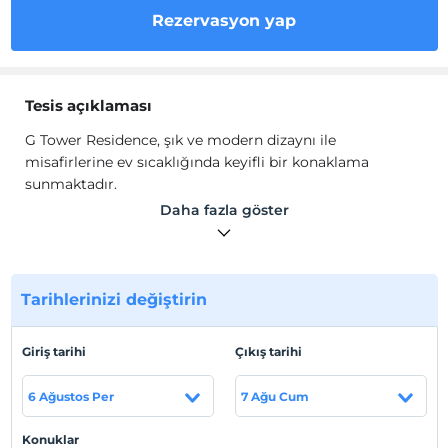
Rezervasyon yap
Tesis açıklaması
G Tower Residence, şık ve modern dizaynı ile
misafirlerine ev sıcaklığında keyifli bir konaklama
sunmaktadır.
Dairelerimizde, özel giriş, gardırop, ısıtma, klima, oturma
Daha fazla göster
grubu, kablolu yayın, Smart TV, LED TV, Wi-Fi, mutfak,
mutfak eşyaları, bulaşık makinesi, buzdolabı, fırın, kahve
makinesi, ocak, yemek alanı, yemek alanı, çay/ kahve
makinesi, yemek takımı, yemek masası, Türk kahvesi
Tarihlerinizi değiştirin
makinesi, ütü, temizlik malzemeleri, çamaşır makinesi,
banyo, duş, balkon bulunmaktadır.
Giriş tarihi
Çıkış tarihi
Tesis lokasyon bilgileri
6 Ağustos Per
7 Ağu Cum
Bağcılar Güneşli'de konumlanmaktadır. Toplu taşımaya
yürüme mesafesindedir. Atatürk Havaalanı'na 2 dk.,
Konuklar