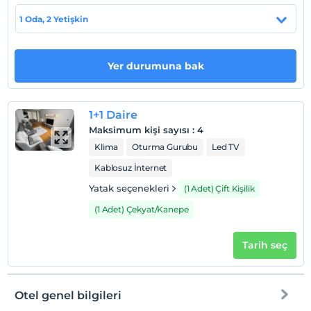
İstanbul Havaalanı'na 25 dk., Tem ve E-5 çok yakın
konumdadır. G Tower Redisidence altında marketler,
1 Oda, 2 Yetişkin
restoranlar ve eczane bulunmaktadır.
Yer durumuna bak
Haritada Göster
1+1 Daire
Maksimum kişi sayısı
:
4
Otel koşulları
Klima
Oturma Gurubu
Led TV
Check/in
Kablosuz İnternet
En erken saat 13:00 ve sonrası
Yatak seçenekleri
(1 Adet) Çift Kişilik
Check/out
(1 Adet) Çekyat/Kanepe
En geç saat 14:00 ve öncesi
Evcil Hayvan
Tarih seç
Evcil hayvan kabul edilmemektedir.
Sigara
Odalarda sigara içilmez
Otel genel bilgileri
Giriş saatleri