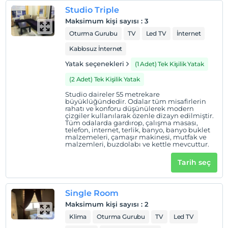
Studio Triple
Maksimum kişi sayısı
:
3
Oturma Gurubu
TV
Led TV
İnternet
Kablosuz İnternet
Yatak seçenekleri
(1 Adet) Tek Kişilik Yatak
(2 Adet) Tek Kişilik Yatak
Studio daireler 55 metrekare
büyüklüğündedir. Odalar tüm misafirlerin
rahatı ve konforu düşünülerek modern
çizgiler kullanılarak özenle dizayn edilmiştir.
Tüm odalarda gardırop, çalışma masası,
telefon, internet, terlik, banyo, banyo buklet
malzemeleri, çamaşır makinesi, mutfak ve
malzemleri, buzdolabı ve kettle mevcuttur.
Tarih seç
Single Room
Maksimum kişi sayısı
:
2
Klima
Oturma Gurubu
TV
Led TV