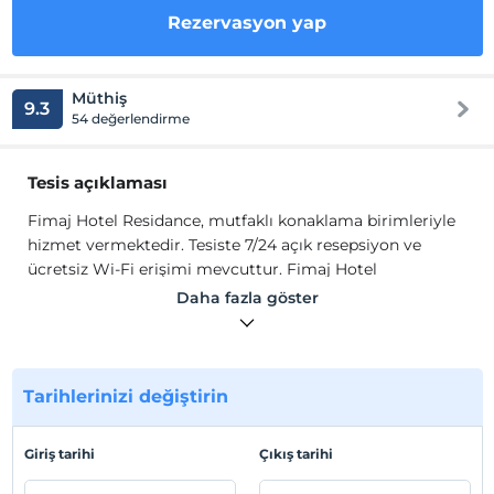
Rezervasyon yap
Müthiş
9.3
54 değerlendirme
Tesis açıklaması
Fimaj Hotel Residance, mutfaklı konaklama birimleriyle
hizmet vermektedir. Tesiste 7/24 açık resepsiyon ve
ücretsiz Wi-Fi erişimi mevcuttur. Fimaj Hotel
Residance’deki birimlerde düz ekran uydu TV ve telefon
Daha fazla göster
bulunmaktadır. Özel banyo duşludur. Fimaj Residance
Hotel’de her gün kahvaltı sunulur. Tesiste çeşitli
yemekler sunan bir restoran da bulunmaktadır.
Restoranı ve spor salonu bulunan tesiste, özel mutfakta
Tarihlerinizi değiştirin
kendi yemeklerini hazırlamak isteyen konuklar, market
ürünleri teslimat hizmetinden yararlanabilirler. Tesiste
Giriş tarihi
Çıkış tarihi
çocukların güvenle oynayabileceği bir çocuk oyun alanı
vardır. Civarda yamaç paraşütü, binicilik ve kış sporu