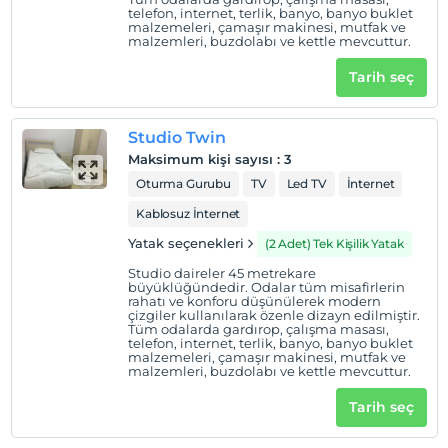
Sigara
telefon, internet, terlik, banyo, banyo buklet
Sigara içilen alanlar var
malzemeleri, çamaşır makinesi, mutfak ve
malzemleri, buzdolabı ve kettle mevcuttur.
Giriş saatleri
Tarih seç
Çocuklar
2 yaşına kadar olan bebekler ücretsizdir.
Her bir oda için 6 yaşına kadar 1 çocuk ücretsizdir
Studio Twin
Maksimum kişi sayısı
:
3
Oturma Gurubu
TV
Led TV
İnternet
Kablosuz İnternet
Yatak seçenekleri
(2 Adet) Tek Kişilik Yatak
Studio daireler 45 metrekare
büyüklüğündedir. Odalar tüm misafirlerin
rahatı ve konforu düşünülerek modern
çizgiler kullanılarak özenle dizayn edilmiştir.
Tüm odalarda gardırop, çalışma masası,
telefon, internet, terlik, banyo, banyo buklet
malzemeleri, çamaşır makinesi, mutfak ve
malzemleri, buzdolabı ve kettle mevcuttur.
Tarih seç