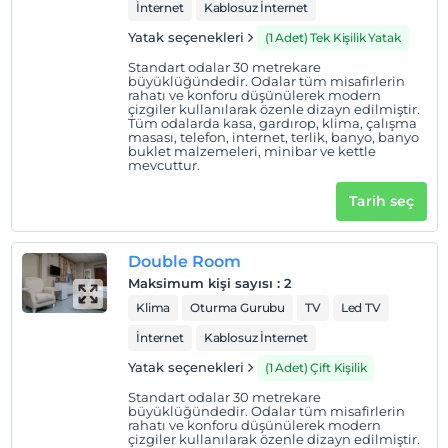
İnternet
Kablosuz İnternet
Yatak seçenekleri
(1 Adet) Tek Kişilik Yatak
Standart odalar 30 metrekare
büyüklüğündedir. Odalar tüm misafirlerin
rahatı ve konforu düşünülerek modern
çizgiler kullanılarak özenle dizayn edilmiştir.
Tüm odalarda kasa, gardırop, klima, çalışma
masası, telefon, internet, terlik, banyo, banyo
buklet malzemeleri, minibar ve kettle
mevcuttur.
Tarih seç
Double Room
Maksimum kişi sayısı
:
2
Klima
Oturma Gurubu
TV
Led TV
İnternet
Kablosuz İnternet
Yatak seçenekleri
(1 Adet) Çift Kişilik
Standart odalar 30 metrekare
büyüklüğündedir. Odalar tüm misafirlerin
rahatı ve konforu düşünülerek modern
çizgiler kullanılarak özenle dizayn edilmiştir.