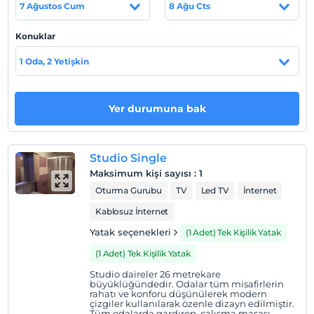
7 Ağustos Cum
8 Ağu Cts
olanakları da mevcuttur.
Tesis lokasyon bilgileri
Konuklar
Nevşehir Havaalanı'na 106 km., Nevşehir 87 km., Kayseri
1 Oda, 2 Yetişkin
6 km. uzaklıktadır.
Yer durumuna bak
Haritada Göster
Studio Single
Maksimum kişi sayısı
:
1
Otel koşulları
Oturma Gurubu
TV
Led TV
İnternet
Check/in
Kablosuz İnternet
En erken saat 14:00 ve sonrası
Yatak seçenekleri
(1 Adet) Tek Kişilik Yatak
Check/out
(1 Adet) Tek Kişilik Yatak
En geç saat 12:00 ve öncesi
Studio daireler 26 metrekare
Evcil Hayvan
büyüklüğündedir. Odalar tüm misafirlerin
Evcil hayvan kabul edilmemektedir.
rahatı ve konforu düşünülerek modern
çizgiler kullanılarak özenle dizayn edilmiştir.
Tüm odalarda gardırop, çalışma masası,