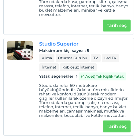
Tüm odalarda kasa, gardırop, klima, çalışma
masası, telefon, internet, terlik, banyo, banyo
buklet malzemeleri, minibar ve kettle
mevcuttur.
Tarih seç
Studio Superior
Maksimum kişi sayısı
:
5
Klima
Oturma Gurubu
TV
Led TV
İnternet
Kablosuz İnternet
Yatak seçenekleri
(4 Adet) Tek Kişilik Yatak
Studio daireler 60 metrekare
büyüklüğündedir. Odalar tüm misafirlerin
rahatı ve konforu düşünülerek modern
çizgiler kullanılarak özenle dizayn edilmiştir.
Tüm odalarda gardırop, çalışma masası,
telefon, internet, terlik, banyo, banyo buklet
malzemeleri, çamaşır makinesi, mutfak ve
malzemleri, buzdolabı ve kettle mevcuttur.
Tarih seç