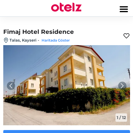
Fimaj Hotel Residence
Talas, Kayseri
-
Haritada Göster
1
/
12