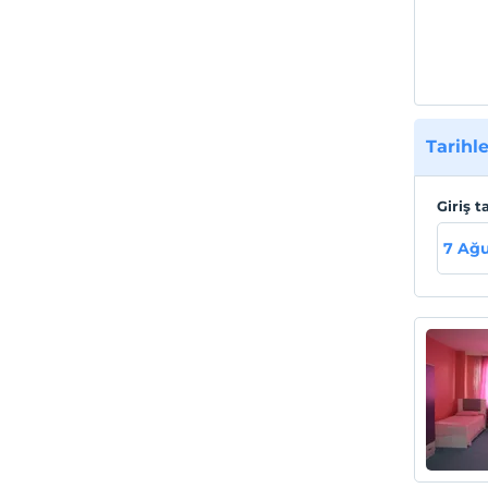
Tarihle
Giriş t
7 Ağ