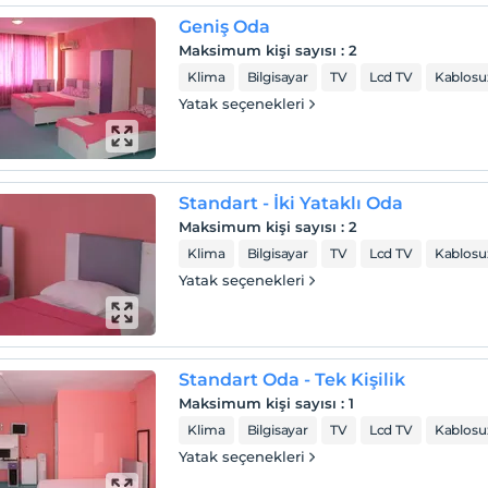
Geniş Oda
Maksimum kişi sayısı
:
2
Klima
Bilgisayar
TV
Lcd TV
Kablosuz
Yatak seçenekleri
Standart - İki Yataklı Oda
Maksimum kişi sayısı
:
2
Klima
Bilgisayar
TV
Lcd TV
Kablosuz
Yatak seçenekleri
Standart Oda - Tek Kişilik
Maksimum kişi sayısı
:
1
Klima
Bilgisayar
TV
Lcd TV
Kablosuz
Yatak seçenekleri