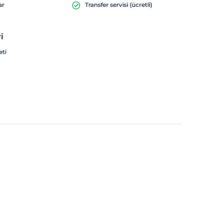
ar
Transfer servisi (ücretli)
i
eti