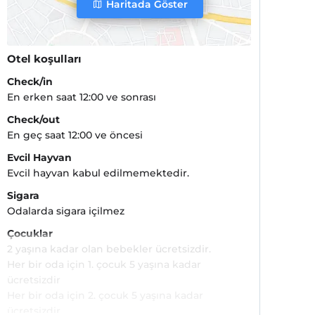
Haritada Göster
Otel koşulları
Check/in
En erken saat 12:00 ve sonrası
Check/out
En geç saat 12:00 ve öncesi
Evcil Hayvan
Evcil hayvan kabul edilmemektedir.
Sigara
Odalarda sigara içilmez
Çocuklar
2 yaşına kadar olan bebekler ücretsizdir.
Her bir oda için 1. çocuk 5 yaşına kadar
ücretsizdir
Her bir oda için 2. çocuk 5 yaşına kadar
ücretsizdir