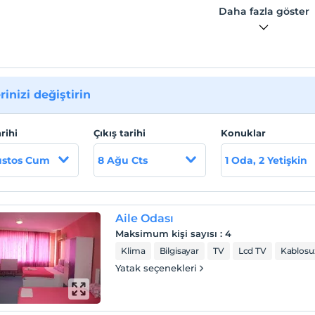
Daha fazla göster
rinizi değiştirin
arihi
Çıkış tarihi
Konuklar
ustos Cum
8 Ağu Cts
1 Oda, 2 Yetişkin
Aile Odası
Maksimum kişi sayısı
:
4
Klima
Bilgisayar
TV
Lcd TV
Kablosuz
Yatak seçenekleri