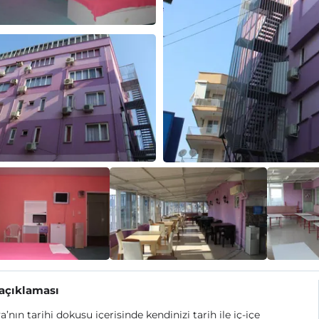
 açıklaması
a’nın tarihi dokusu içerisinde kendinizi tarih ile iç-içe