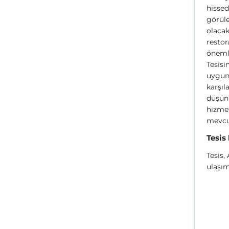
hissed
görüle
olacak
restor
önemli
Tesisi
uygunl
karşıl
düşünü
hizme
mevcu
Tesis
Tesis,
ulaşım