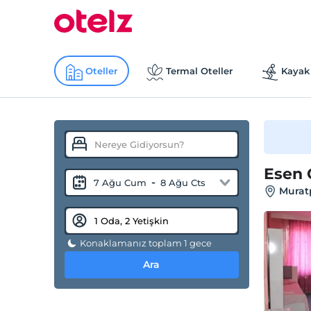
Oteller
Termal Oteller
Kayak 
Esen 
-
7 Ağu Cum
8 Ağu Cts
Murat
Konaklamanız toplam 1 gece
Ara