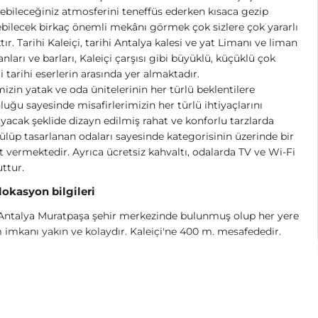
ebileceğiniz atmosferini teneffüs ederken kısaca gezip
bilecek birkaç önemli mekânı görmek çok sizlere çok yararlı
tır. Tarihi Kaleiçi, tarihi Antalya kalesi ve yat Limanı ve liman
anları ve barları, Kaleiçi çarşısı gibi büyüklü, küçüklü çok
 tarihi eserlerin arasında yer almaktadır.
mizin yatak ve oda ünitelerinin her türlü beklentilere
uğu sayesinde misafirlerimizin her türlü ihtiyaçlarını
ayacak şeklide dizayn edilmiş rahat ve konforlu tarzlarda
lüp tasarlanan odaları sayesinde kategorisinin üzerinde bir
t vermektedir.
Ayrıca ücretsiz kahvaltı, odalarda TV ve Wi-Fi
ttur.
 lokasyon bilgileri
 Antalya Muratpaşa şehir merkezinde bulunmuş olup her yere
 imkanı yakın ve kolaydır. Kaleiçi'ne 400 m. mesafededir.