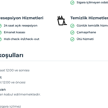
Sigara içilmeyen odal
esepsiyon Hizmetleri
Temizlik Hizmetler
24 saat açık resepsiyon
Günlük temizlik hizm
Emanet kasası
Çamaşırhane
Hızlı check-in/check-out
Ütü hizmeti
koşulları
aat 12:00 ve sonrası
t
t 12:00 ve öncesi
yvan
van kabul edilmemektedir.
igara içilmez