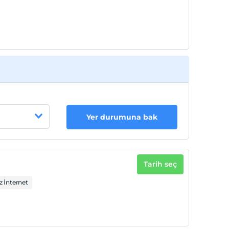
Yer durumuna bak
Tarih seç
 İnternet