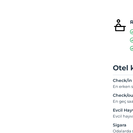
R
Otel 
Check/in
En erken s
Check/ou
En geç saa
Evcil Ha
Evcil hay
Sigara
Odalarda s