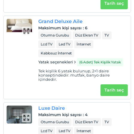
2 yaşına kadar olan bebekler ücretsizdir.
Tarih seç
Her bir oda için 1. çocuk 6 yaşına kadar ücretsizdir
Her bir oda için 2. çocuk 6 yaşına kadar ücretsizdir
Grand Deluxe Aile
Maksimum kişi sayısı
:
6
Oturma Gurubu
Düz Ekran TV
TV
Lcd TV
Led TV
İnternet
Kablosuz İnternet
Yatak seçenekleri
(6 Adet) Tek Kişilik Yatak
Tek kişilik 6 yatak bulunup, 2+1 daire
konseptindedir. mutfak, banyo daire
içindedir.
Tarih seç
Luxe Daire
Maksimum kişi sayısı
:
4
Oturma Gurubu
Düz Ekran TV
TV
Lcd TV
Led TV
İnternet