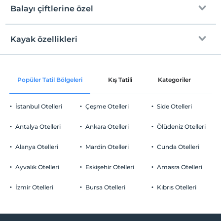
Ücretsiz Wi-fi
En erken saat 12:00 ve sonrası
Balayı çiftlerine özel
Ortak alanlar ve tüm odalar
Check/out
En geç saat 12:00 ve öncesi
Kayak özellikleri
Odaya canlı çiçek
Evcil Hayvan
Evcil hayvan barınabilir
Sigara
Kayak ekipmanı kiralama
Popüler Tatil Bölgeleri
Kış Tatili
Kategoriler
P
Odalarda sigara içilmez
Otopark
Çocuklar
2 yaşına kadar olan bebekler ücretsizdir.
Ücretsiz Özel Otopark
İstanbul Otelleri
Çeşme Otelleri
Side Otelleri
Her bir oda için 1. çocuk 6 yaşına kadar ücretsizdir
Otopark (Tesis bünyesinde)
Her bir oda için 2. çocuk 6 yaşına kadar ücretsizdir
Antalya Otelleri
Ankara Otelleri
Ölüdeniz Otelleri
Alanya Otelleri
Mardin Otelleri
Cunda Otelleri
Ayvalık Otelleri
Eskişehir Otelleri
Amasra Otelleri
Ortak Alanlar
Özel sigara içilen alan
İzmir Otelleri
Bursa Otelleri
Kıbrıs Otelleri
Resepsiyon Hizmetleri
24 saat açık resepsiyon