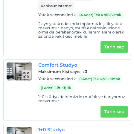
Kablosuz İnternet
Yatak seçenekleri
(4 Adet) Tek Kişilik Yatak
2 ayrı yatak odasında toplam 4 kişilik yatak
mevcuttur. banyo, mutfak dairenin içinde
olmakla beraber ortak kullanım alanı olarak
salonda vakit geçirilebilir.
Tarih seç
Comfort Stüdyo
Maksimum kişi sayısı
:
3
Yatak seçenekleri
(1 Adet) Tek Kişilik Yatak
(1 Adet) Çift Kişilik
1+0 stüdyo dairemizde mutfak ve banyomuz
mevcuttur.
Tarih seç
1+0 Stüdyo