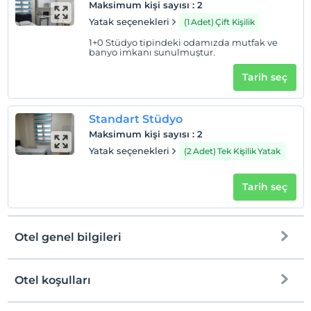
Maksimum kişi sayısı
:
2
Yatak seçenekleri
(1 Adet) Çift Kişilik
1+0 Stüdyo tipindeki odamızda mutfak ve
banyo imkanı sunulmuştur.
Tarih seç
Standart Stüdyo
Maksimum kişi sayısı
:
2
Yatak seçenekleri
(2 Adet) Tek Kişilik Yatak
Tarih seç
Otel genel bilgileri
Otel koşulları
Internet
Check/in