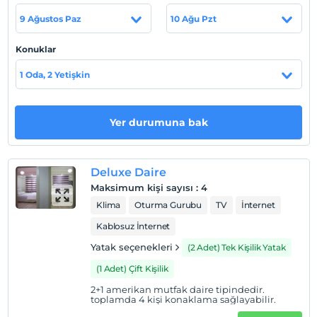
limani,otobüs terminaline ve tren garina uzaklik araçla 10
9 Ağustos Paz
10 Ağu Pzt
dk.'dir. ergan dagi kayak merkezi 5 km
Konuklar
1 Oda, 2 Yetişkin
Haritada Göster
Yer durumuna bak
Otel koşulları
Check/in
En erken saat 12:00 ve sonrası
Deluxe Daire
Maksimum kişi sayısı
:
4
Check/out
Klima
Oturma Gurubu
TV
İnternet
En geç saat 12:00 ve öncesi
Kablosuz İnternet
Evcil Hayvan
Evcil hayvan barınabilir
Yatak seçenekleri
(2 Adet) Tek Kişilik Yatak
Sigara
(1 Adet) Çift Kişilik
Odalarda sigara içilmez
2+1 amerikan mutfak daire tipindedir.
toplamda 4 kişi konaklama sağlayabilir.
Çocuklar