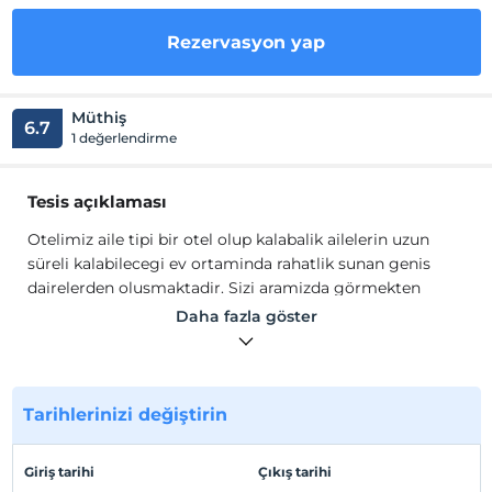
Rezervasyon yap
Müthiş
6.7
1 değerlendirme
Tesis açıklaması
Otelimiz aile tipi bir otel olup kalabalik ailelerin uzun
süreli kalabilecegi ev ortaminda rahatlik sunan genis
dairelerden olusmaktadir. Sizi aramizda görmekten
mutluluk duyacagiz...
Daha fazla göster
Otelimiz aile tipi bir otel olup kalabalik ailelerin uzun
süreli kalabilecegi ev ortaminda rahatlik sunan genis
dairelerden olusmaktadir. Sizi aramizda görmekten
mutluluk duyacagiz...
Tarihlerinizi değiştirin
Tesis lokasyon bilgileri
Giriş tarihi
Çıkış tarihi
Otelimiz sehir merkezinde bulunmaktadir, Hava