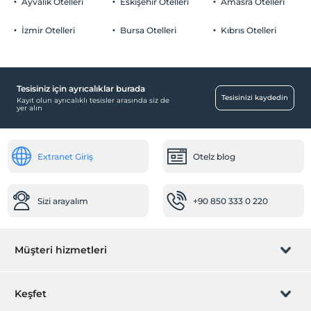
2 yaşına kadar olan bebekler ücretsizdir.
Ücretsiz Özel Otopark
Ayvalık Otelleri
Eskişehir Otelleri
Amasra Otelleri
Tesisin ücretsiz çocuk politkası yoktur
Otopark (Tesis bünyesinde)
İzmir Otelleri
Bursa Otelleri
Kıbrıs Otelleri
Özel Notları Görmek İçin Tıklayınız.
Tesisiniz için ayrıcalıklar burada
Odalar
Tesisinizi kaydedin
Kayıt olun ayrıcalıklı tesisler arasında siz de
yer alın
Vip odalar
Temizlik Hizmetleri
Extranet Giriş
Otelz blog
Çamaşırhane
Yiyecek & İçecek
Sizi arayalım
+90 850 333 0 220
Restoran (Açık Büfe)
Odaya yemek servisi
Çalışma Alanları
Müşteri hizmetleri
Faks/fotokopi
Printer
Rezervasyon yönet
Keşfet