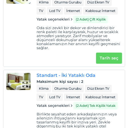
Klima
Oturma Gurubu
Düz Ekran TV
TV
Lcd TV
İnternet
Kablosuz İnternet
Yatak seçenekleri
(2 Adet) Çift Kişilik
Oda sizi zevkli bir dekor ve dinlendirici bir
renk paleti ile karşılayarak, huzur ve sıcaklık
atmosferi yaratıyor. Zarif mobilyalar ve
düşünceli dokunuşlar alanı yükselterek
konaklamanızın her anının keyifli geçmesini
sağlar.
Tarih seç
Standart - İki Yataklı Oda
Maksimum kişi sayısı
:
2
Klima
Oturma Gurubu
Düz Ekran TV
TV
Lcd TV
İnternet
Kablosuz İnternet
Yatak seçenekleri
(2 Adet) Tek Kişilik Yatak
Birlikte seyahat eden arkadaşlarınızın veya
ailenizin ihtiyaçlarını karşılamak için
tasarlanmış keyifli bir inziva yeri. Zevkle
döşenmiş bu iki tek kişilik yataklı otel