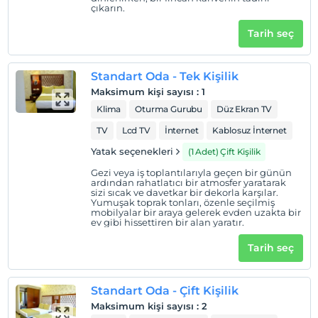
2 yaşına kadar olan bebekler ücretsizdir.
çıkarın.
Tesisin ücretsiz çocuk politkası yoktur
Tarih seç
Standart Oda - Tek Kişilik
Maksimum kişi sayısı
:
1
Klima
Oturma Gurubu
Düz Ekran TV
TV
Lcd TV
İnternet
Kablosuz İnternet
Yatak seçenekleri
(1 Adet) Çift Kişilik
Gezi veya iş toplantılarıyla geçen bir günün
ardından rahatlatıcı bir atmosfer yaratarak
sizi sıcak ve davetkar bir dekorla karşılar.
Yumuşak toprak tonları, özenle seçilmiş
mobilyalar bir araya gelerek evden uzakta bir
ev gibi hissettiren bir alan yaratır.
Tarih seç
Standart Oda - Çift Kişilik
Maksimum kişi sayısı
:
2