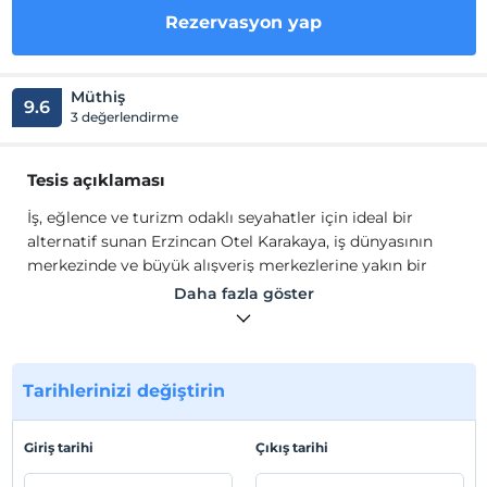
Rezervasyon yap
Müthiş
9.6
3 değerlendirme
Tesis açıklaması
İş, eğlence ve turizm odaklı seyahatler için ideal bir
alternatif sunan Erzincan Otel Karakaya, iş dünyasının
merkezinde ve büyük alışveriş merkezlerine yakın bir
konumda avantajlı bir konaklamanın kapılarını aralıyor.
Daha fazla göster
Güzel Erzincan'ımızda yıllardır misafirlerini ağırlayan
Otel Karakaya sizlere en iyi hizmeti sunmaktadır. Özenle
tasarlanmış klimalı odaları ile sizlere evinizdeki rahatlığı
Tarihlerinizi değiştirin
yaşatan otelimiz, ilk kurulduğu günden bu yana
misafirleri için ideal konforu sağlamaktadır.
Giriş tarihi
Çıkış tarihi
Tesis lokasyon bilgileri