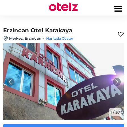
Erzincan Otel Karakaya
Merkez, Erzincan
-
Haritada Göster
1
/
37