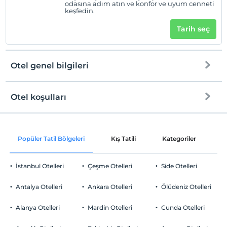
odasına adım atın ve konfor ve uyum cenneti
keşfedin.
Tarih seç
Otel genel bilgileri
Otel koşulları
Internet
Check/in
Ücretsiz Wi-fi
En erken saat 10:00 ve sonrası
Popüler Tatil Bölgeleri
Kış Tatili
Kategoriler
P
Ortak alanlar ve tüm odalar
Check/out
En geç saat 10:00 ve öncesi
İstanbul Otelleri
Çeşme Otelleri
Side Otelleri
Evcil Hayvan
Evcil hayvan kabul edilmemektedir.
Antalya Otelleri
Ankara Otelleri
Ölüdeniz Otelleri
Sigara
Odalarda sigara içilmez
Alanya Otelleri
Mardin Otelleri
Cunda Otelleri
Otopark
Çocuklar