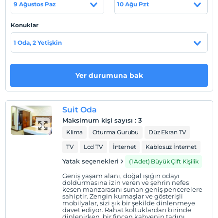
9 Ağustos Paz
10 Ağu Pzt
Erzincan’da şehrin kalbi sayılan merkezi konumda
hizmet vermektedir.
Konuklar
1 Oda, 2 Yetişkin
Haritada Göster
Yer durumuna bak
Otel koşulları
Check/in
Suit Oda
En erken saat 10:00 ve sonrası
Maksimum kişi sayısı
:
3
Klima
Oturma Gurubu
Düz Ekran TV
Check/out
En geç saat 10:00 ve öncesi
TV
Lcd TV
İnternet
Kablosuz İnternet
Evcil Hayvan
Yatak seçenekleri
(1 Adet) Büyük Çift Kişilik
Evcil hayvan kabul edilmemektedir.
Geniş yaşam alanı, doğal ışığın odayı
doldurmasına izin veren ve şehrin nefes
Sigara
kesen manzarasını sunan geniş pencerelere
sahiptir. Zengin kumaşlar ve gösterişli
Odalarda sigara içilmez
mobilyalar, sizi şık bir şekilde dinlenmeye
davet ediyor. Rahat koltuklardan birinde
Çocuklar
dinlenirken, bir fincan kahvenin tadını