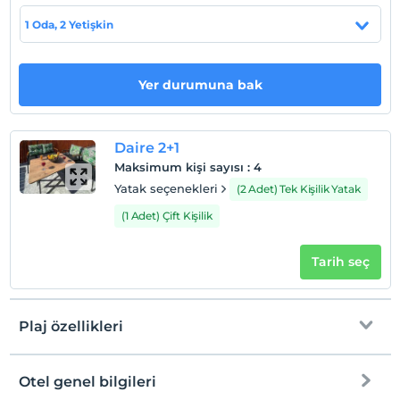
1 Oda, 2 Yetişkin
Otel koşulları
Yer durumuna bak
Check/in
En erken saat 16:00 ve sonrası
Check/out
Daire 2+1
En geç saat 10:00 ve öncesi
Maksimum kişi sayısı
:
4
Evcil Hayvan
Yatak seçenekleri
(2 Adet) Tek Kişilik Yatak
Evcil hayvan kabul edilmemektedir.
(1 Adet) Çift Kişilik
Sigara
Odalarda sigara içilmez
Tarih seç
Çocuklar
2 yaşına kadar olan bebekler ücretsizdir.
Tesisin ücretsiz çocuk politkası yoktur
Plaj özellikleri
Otel genel bilgileri
Plaja
3 km mesafededir