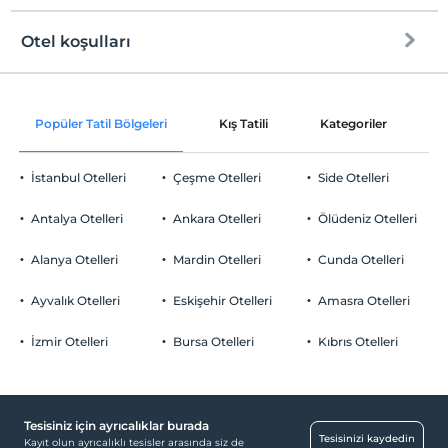
Otel koşulları
Check/in
En erken saat 16:00 ve sonrası
Popüler Tatil Bölgeleri
Kış Tatili
Kategoriler
P
Check/out
En geç saat 10:00 ve öncesi
İstanbul Otelleri
Çeşme Otelleri
Side Otelleri
Evcil Hayvan
Evcil hayvan kabul edilmemektedir.
Antalya Otelleri
Ankara Otelleri
Ölüdeniz Otelleri
Sigara
Odalarda sigara içilmez
Alanya Otelleri
Mardin Otelleri
Cunda Otelleri
Çocuklar
2 yaşına kadar olan bebekler ücretsizdir.
Ayvalık Otelleri
Eskişehir Otelleri
Amasra Otelleri
Tesisin ücretsiz çocuk politkası yoktur
İzmir Otelleri
Bursa Otelleri
Kıbrıs Otelleri
Tesisiniz için ayrıcalıklar burada
Tesisinizi kaydedin
Kayıt olun ayrıcalıklı tesisler arasında siz de