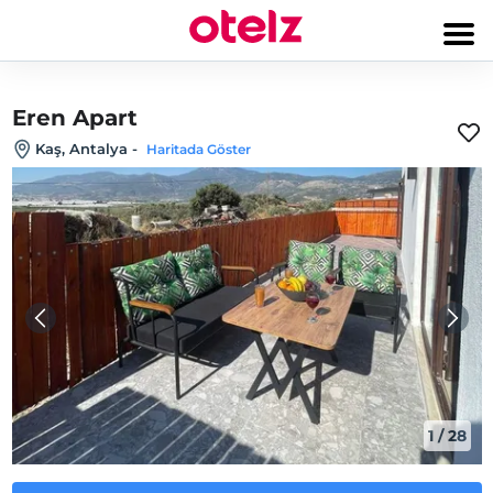
Eren Apart
Kaş, Antalya
-
Haritada Göster
1
/
28