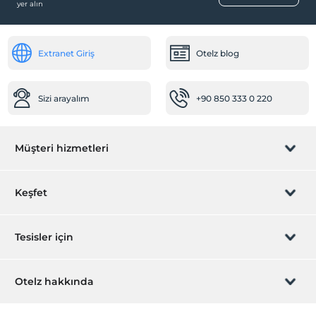
yer alın
Extranet Giriş
Otelz blog
Sizi arayalım
+90 850 333 0 220
Müşteri hizmetleri
Rezervasyon yönet
Keşfet
Sizi arayalım
Hediye Kart
Tesisler için
İştirak olun
ZPara Nedir?
Hemen tesisinizi ekleyin
Otelz hakkında
İletişim
Üye girişi
Villa/Daire ekleyin