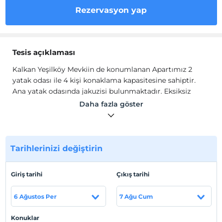
Rezervasyon yap
Tesis açıklaması
Kalkan Yeşilköy Mevkiin de konumlanan Apartımız 2
yatak odası ile 4 kişi konaklama kapasitesine sahiptir.
Ana yatak odasında jakuzisi bulunmaktadır. Eksiksiz
mutfak araç gereçleri ile sizi evinizde gibi
Daha fazla göster
hissettirecektir.
Tesis lokasyon bilgileri
Kalkan Yeşilköy Mevkiin de konumlanmaktadır.
Tarihlerinizi değiştirin
Sahil
Giriş tarihi
Çıkış tarihi
Plaja 3 km mesafededir
6 Ağustos Per
7 Ağu Cum
Haritada Göster
Konuklar