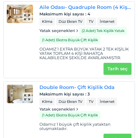
Menderes Havaalanı, Ephesus Palace'a 44 km.'dir.
Aile Odası- Quadruple Room (4 Kişilik)
Sahil
Maksimum kişi sayısı
:
4
Klima
Düz Ekran TV
TV
İnternet
Hotelimiz Selçuk bölgesi'ne en yakın olan Pamucak
Sahili'ne 7 km uzaklıktadır.
Yatak seçenekleri
(2 Adet) Tek Kişilik Yatak
(1 Adet) Ekstra Büyük Çift Kişilik
ODAMIZ 1 EXTRA BÜYÜK YATAK 2 TEK KİŞİLİK
Haritada Göster
YATAK TOPLAM 4 KİŞİ RAHATÇA
KALABİLECEK ŞEKİLDE AYARLANMIŞTIR.
Tarih seç
Otel koşulları
Check/in
Double Room- Çift Kişilik Oda
En erken saat 10:00 ve sonrası
Maksimum kişi sayısı
:
3
Klima
Düz Ekran TV
TV
İnternet
Check/out
Yatak seçenekleri
En geç saat 11:00 ve öncesi
(1 Adet) Ekstra Büyük Çift Kişilik
Evcil Hayvan
Odamız 1 büyük çift kişilik yataktan
Evcil hayvan kabul edilmemektedir.
oluşmaktadır.
Sigara