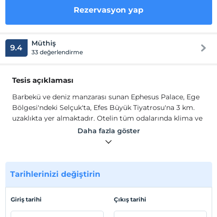
Rezervasyon yap
Müthiş
9.4
33 değerlendirme
Tesis açıklaması
Barbekü ve deniz manzarası sunan Ephesus Palace, Ege
Bölgesi'ndeki Selçuk'ta, Efes Büyük Tiyatrosu'na 3 km.
uzaklıkta yer almaktadır. Otelin tüm odalarında klima ve
düz ekran uydu TV vardır. Bazı odalar konukların yoğun
Daha fazla göster
bir günün ardından dinlenebilecekleri oturma alanına
sahiptir. Odaların bazıları teraslı veya balkonludur.
Odaların hepsinde duşlu veya küvetli özel banyo bulunur.
Konukların konforu için bornozlar, terlikle ve ücretsiz
Tarihlerinizi değiştirin
banyo malzemeleri temin edilmektedir.
Barbekü ve deniz manzarası sunan Ephesus Palace, Ege
Giriş tarihi
Çıkış tarihi
Bölgesi'ndeki Selçuk'ta, Efes Büyük Tiyatrosu'na 3 km
uzaklıkta yer almaktadır. Otelin tüm odalarında klima ve