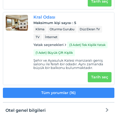
Tarih seç
Odalarda sigara içilmez
Çocuklar
Kral Odası
2 yaşına kadar olan bebekler ücretsizdir.
Maksimum kişi sayısı
:
5
Her bir oda için 5 yaşına kadar 1 çocuk ücretsizdir
Klima
Oturma Gurubu
Düz Ekran TV
TV
İnternet
Yatak seçenekleri
(3 Adet) Tek Kişilik Yatak
(1 Adet) Büyük Çift Kişilik
Şehir ve Ayasuluk Kalesi manzaralı geniş
salonu ile ferah bir odadır. Aynı zamanda
büyük bir balkonu bulunmaktadır.
Tarih seç
Tüm yorumlar (16)
Otel genel bilgileri