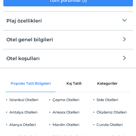
Tüm yorumlar (1)
Plaj özellikleri
Otel genel bilgileri
Plaja
900 metre mesafededir
Halka açık plaj
Otel koşulları
Internet
Kum plaj
Check/in
Ücretsiz Wi-fi
En erken saat 14:00 ve sonrası
Popüler Tatil Bölgeleri
Kış Tatili
Kategoriler
P
Ortak alanlar ve tüm odalar
Check/out
En geç saat 12:00 ve öncesi
İstanbul Otelleri
Çeşme Otelleri
Side Otelleri
Evcil Hayvan
Evcil hayvan kabul edilmemektedir.
Antalya Otelleri
Ankara Otelleri
Ölüdeniz Otelleri
Sigara
Odalarda sigara içilmez
Alanya Otelleri
Mardin Otelleri
Cunda Otelleri
Otopark
Yaş kısıtlaması