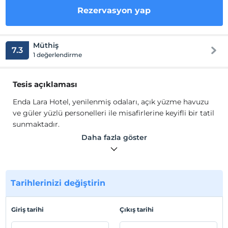
Rezervasyon yap
Müthiş
7.3
1 değerlendirme
Tesis açıklaması
Enda Lara Hotel, yenilenmiş odaları, açık yüzme havuzu
ve güler yüzlü personelleri ile misafirlerine keyifli bir tatil
sunmaktadır.
Odalarda, TV, uydu kanalları, Wi-Fi, klima, gardırop, saç
Daha fazla göster
kurutma makinesi ve banyo malzemeleri bulunmaktadır.
Tesis lokasyon bilgileri
Lara'da Konumlanmaktadır. Antalya Havaalanı 10 km,
Tarihlerinizi değiştirin
Antalya Merkez 12 km mesafededir.
Sahil
Giriş tarihi
Çıkış tarihi
Plaja 900 m mesafededir.