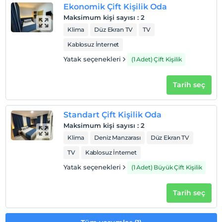
Ekonomik Çift Kişilik Oda
Maksimum kişi sayısı
:
2
Klima
Düz Ekran TV
TV
Kablosuz İnternet
Yatak seçenekleri
(1 Adet) Çift Kişilik
Tarih seç
Standart Çift Kişilik Oda
Maksimum kişi sayısı
:
2
Klima
Deniz Manzarası
Düz Ekran TV
TV
Kablosuz İnternet
Yatak seçenekleri
(1 Adet) Büyük Çift Kişilik
Tarih seç