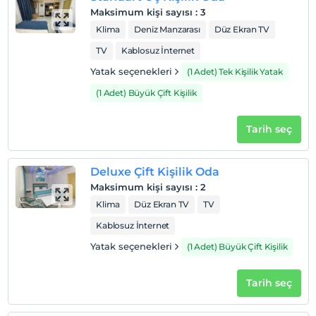
2 yaşına kadar olan bebekler ücretsizdir.
Maksimum kişi sayısı
:
3
Her bir oda için 6 yaşına kadar 1 çocuk ücretsizdir
Klima
Deniz Manzarası
Düz Ekran TV
TV
Kablosuz İnternet
Yatak seçenekleri
(1 Adet) Tek Kişilik Yatak
(1 Adet) Büyük Çift Kişilik
Tarih seç
Deluxe Çift Kişilik Oda
Maksimum kişi sayısı
:
2
Klima
Düz Ekran TV
TV
Kablosuz İnternet
Yatak seçenekleri
(1 Adet) Büyük Çift Kişilik
Tarih seç