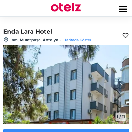
Enda Lara Hotel
Lara, Muratpaşa, Antalya
-
Haritada Göster
1
/
11