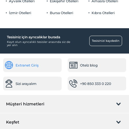
Tesisimizde sadece 18 ile 90 yaşları arasındaki misafirler kabul
Ücretsiz Halka Açık Otopark
Ayvalık Otelleri
Eskişehir Otelleri
Amasra Otelleri
edilir
Otopark (Tesis disinda)
İzmir Otelleri
Bursa Otelleri
Kıbrıs Otelleri
Çocuklar
2 yaşına kadar olan bebekler ücretsizdir.
Her bir oda için 6 yaşına kadar 1 çocuk ücretsizdir
Tesisiniz için ayrıcalıklar burada
Havuz
Tesisinizi kaydedin
Kayıt olun ayrıcalıklı tesisler arasında siz de
yer alın
Açık Yüzme Havuzu (Sezonluk)
Odalar
Extranet Giriş
Otelz blog
Aile odaları
Bebek
Sizi arayalım
+90 850 333 0 220
Restoranda bebek sandalyesi
Sağlık
Müşteri hizmetleri
Hastaneye kolay ulaşım (15 dakika)
Yiyecek & İçecek
Rezervasyon yönet
Keşfet
İçecek otomatı