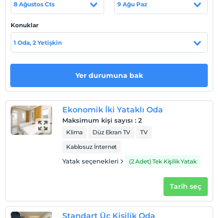
8 Ağustos Cts
9 Ağu Paz
Konuklar
Haritada Göster
1 Oda, 2 Yetişkin
Otel koşulları
Yer durumuna bak
Check/in
En erken saat 14:00 ve sonrası
Ekonomik İki Yataklı Oda
Check/out
Maksimum kişi sayısı
:
2
En geç saat 12:00 ve öncesi
Klima
Düz Ekran TV
TV
Evcil Hayvan
Kablosuz İnternet
Evcil hayvan kabul edilmemektedir.
Yatak seçenekleri
(2 Adet) Tek Kişilik Yatak
Sigara
Odalarda sigara içilmez
Tarih seç
Giriş saatleri
Çocuklar
Standart Üç Kişilik Oda