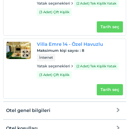
Yatak seçenekleri
(2 Adet) Tek Kişilik Yatak
Check/out
En geç saat 12:00 ve öncesi
(3 Adet) Çift Kişilik
Evcil Hayvan
Tarih seç
Evcil hayvan kabul edilmemektedir.
Sigara
Odalarda sigara içilmez
Villa Emre 14 - Özel Havuzlu
Maksimum kişi sayısı
:
8
Giriş saatleri
İnternet
Çocuklar
Yatak seçenekleri
(2 Adet) Tek Kişilik Yatak
2 yaşına kadar olan bebekler ücretsizdir.
Her bir oda için 1. çocuk 17 yaşına kadar ücretsizdir
(3 Adet) Çift Kişilik
Her bir oda için 2. çocuk 17 yaşına kadar ücretsizdir
Tarih seç
Otel genel bilgileri
Otel koşulları