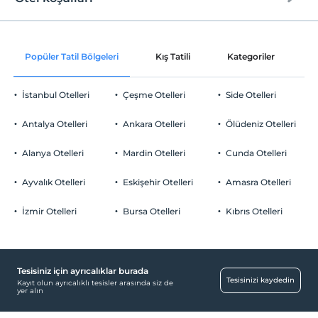
Internet
Check/in
Ücretsiz Wi-fi
En erken saat 14:00 ve sonrası
Popüler Tatil Bölgeleri
Kış Tatili
Kategoriler
P
Ortak alanlar ve tüm odalar
Check/out
En geç saat 12:00 ve öncesi
İstanbul Otelleri
Çeşme Otelleri
Side Otelleri
Evcil Hayvan
Evcil hayvan kabul edilmemektedir.
Antalya Otelleri
Ankara Otelleri
Ölüdeniz Otelleri
Sigara
Odalarda sigara içilmez
Alanya Otelleri
Mardin Otelleri
Cunda Otelleri
Otopark
Çocuklar
2 yaşına kadar olan bebekler ücretsizdir.
Ücretsiz Özel Otopark
Ayvalık Otelleri
Eskişehir Otelleri
Amasra Otelleri
Her bir oda için 1. çocuk 17 yaşına kadar ücretsizdir
Otopark (Tesis bünyesinde)
Her bir oda için 2. çocuk 17 yaşına kadar ücretsizdir
İzmir Otelleri
Bursa Otelleri
Kıbrıs Otelleri
Tesisiniz için ayrıcalıklar burada
Havuz
Tesisinizi kaydedin
Kayıt olun ayrıcalıklı tesisler arasında siz de
yer alın
Açık Yüzme Havuzu