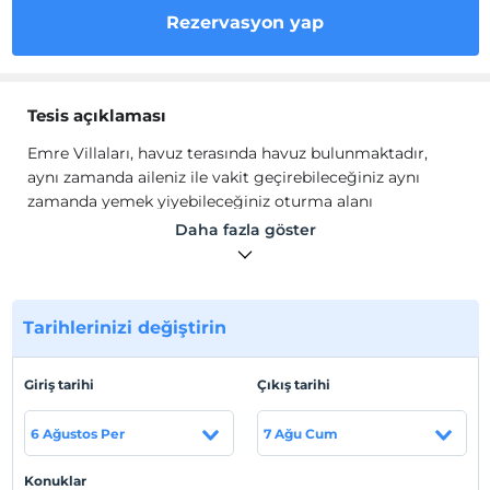
Rezervasyon yap
Tesis açıklaması
Emre Villaları, havuz terasında havuz bulunmaktadır,
aynı zamanda aileniz ile vakit geçirebileceğiniz aynı
zamanda yemek yiyebileceğiniz oturma alanı
bulunmaktadır. 4 yatak odalı, 8 kişilik tesisimiz Emre
Daha fazla göster
villaları sizleri bekliyor.
Emre Villaları
,
Sapanca Kırkpınar bölgesi' nde yer alan 8
kişilik villalarımız arasında yer almaktadır. Emre Villaları
,
Tarihlerinizi değiştirin
aynı zamanda doğa içerinde bulunan villalarımız
arasında yer almaktadır. Eğer doğayı ve doğada
bulunmayı seviyorsanız villamızda konaklamanız size
Giriş tarihi
Çıkış tarihi
ekstra bir huzur ve keyif verecektir. Yıl boyu yaşanılan
stresten kendinizi uzaklaştırmak ve doğa içinde huzurlu
6 Ağustos Per
7 Ağu Cum
bir tatil geçirmek istiyorsanız bu villamız tam da sizin
için hazırlandı diyebiliriz.
Konuklar