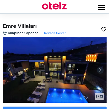
Emre Villaları
Kırkpınar, Sapanca
-
Haritada Göster
1
/
13