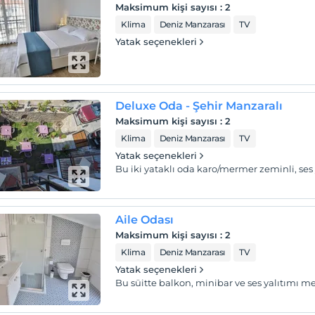
Maksimum kişi sayısı
:
2
Klima
Deniz Manzarası
TV
Yatak seçenekleri
Deluxe Oda - Şehir Manzaralı
Maksimum kişi sayısı
:
2
Klima
Deniz Manzarası
TV
Yatak seçenekleri
Bu iki yataklı oda karo/mermer zeminli, ses ya
Aile Odası
Maksimum kişi sayısı
:
2
Klima
Deniz Manzarası
TV
Yatak seçenekleri
Bu süitte balkon, minibar ve ses yalıtımı m