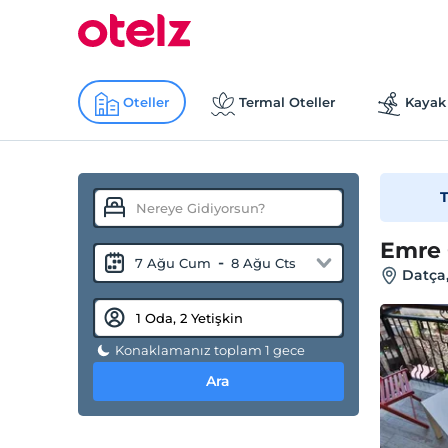
Oteller
Termal Oteller
Kayak 
T
Emre 
-
7 Ağu Cum
8 Ağu Cts
Datça
Konaklamanız toplam 1 gece
Ara