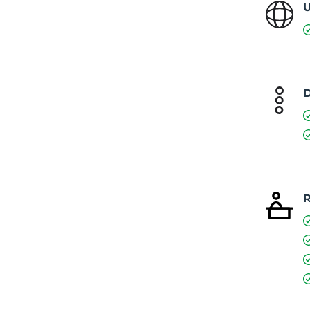
U
D
R