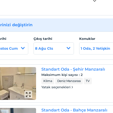
rinizi değiştirin
arihi
Çıkış tarihi
Konuklar
ustos Cum
8 Ağu Cts
1 Oda, 2 Yetişkin
Standart Oda - Şehir Manzaralı
Maksimum kişi sayısı
:
2
Klima
Deniz Manzarası
TV
Yatak seçenekleri
Standart Oda - Bahçe Manzaralı