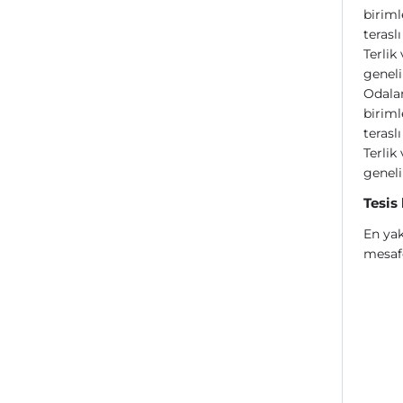
biriml
terasl
Terlik
geneli
Odalar
biriml
terasl
Terlik
geneli
Tesis
En ya
mesaf