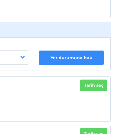
Yer durumuna bak
Tarih seç
Tarih seç