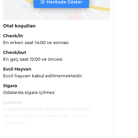
Haritada Göster
Otel koşulları
Check/in
En erken saat 14:00 ve sonrası
Check/out
En geç saat 12:00 ve öncesi
Evcil Hayvan
Evcil hayvan kabul edilmemektedir.
Sigara
Odalarda sigara içilmez
Çocuklar
2 yaşına kadar olan bebekler ücretsizdir.
Her bir oda için 6 yaşına kadar 1 çocuk
ücretsizdir