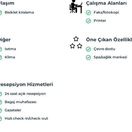
laşım
Çalışma Alanları
Bisiklet kiralama
Faks/fotokopi
Printer
iğer
Öne Çıkan Özellik
Isıtma
Çevre dostu
Klima
Spa/sağlık merkezi
esepsiyon Hizmetleri
24 saat açık resepsiyon
Bagaj muhafazası
Gazeteler
Hızlı check-in/check-out