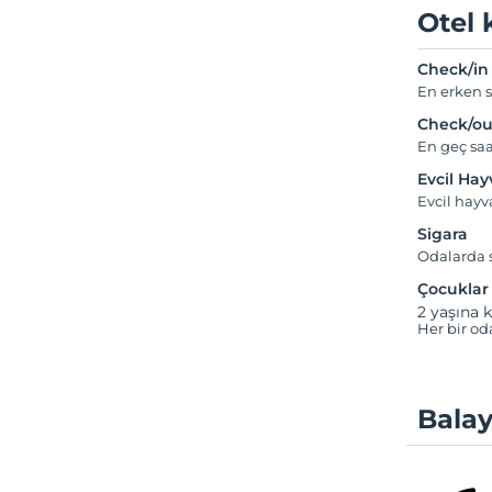
Otel 
Check/in
En erken s
Check/ou
En geç saa
Evcil Ha
Evcil hay
Sigara
Odalarda s
Çocuklar
2 yaşına k
Her bir od
Balay