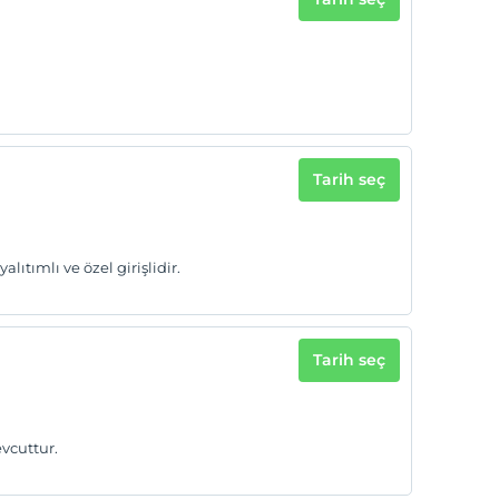
Tarih seç
lıtımlı ve özel girişlidir.
Tarih seç
evcuttur.