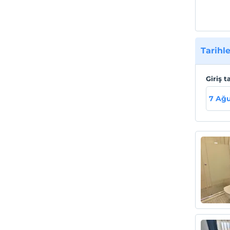
Tarihle
Giriş t
7 Ağ