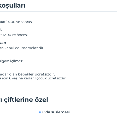
koşulları
aat 14:00 ve sonrası
t
t 12:00 ve öncesi
yvan
van kabul edilmemektedir.
igara içilmez
adar olan bebekler ücretsizdir.
a için 6 yaşına kadar 1 çocuk ücretsizdir
ı çiftlerine özel
Oda süslemesi