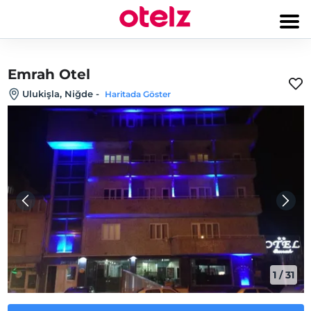
Emrah Otel
Ulukişla, Niğde
-
Haritada Göster
1
/
31