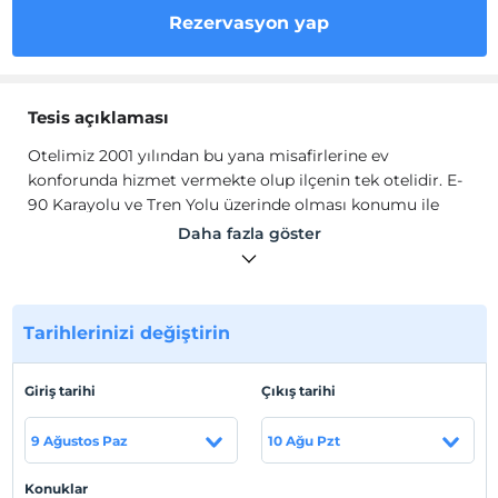
Rezervasyon yap
Tesis açıklaması
Otelimiz 2001 yılından bu yana misafirlerine ev
konforunda hizmet vermekte olup ilçenin tek otelidir. E-
90 Karayolu ve Tren Yolu üzerinde olması konumu ile
misafirlerine büyük bir rahatlık sağlamaktadır .
Daha fazla göster
Güleryüzlü ve deneyimli personeli ile kaliteli hizmet
anlayışını esas alan otelimizde 8 adet duable 2 adet tek 7
adet 2 kişilik 3 adet 3 kişilik oda ile toplam 25 oda
bulunmaktadır.
Tarihlerinizi değiştirin
Otelimiz 2001 yılından bu yana misafirlerine ev
konforunda hizmet vermekte olup ilçenin tek otelidir. E-
Giriş tarihi
Çıkış tarihi
90 Karayolu ve Tren Yolu üzerinde olması konumu ile
misafirlerine büyük bir rahatlık sağlamaktadır .
9 Ağustos Paz
10 Ağu Pzt
Güleryüzlü ve deneyimli personeli ile kaliteli hizmet
anlayışını esas alan otelimizde 8 adet duable 2 adet tek 7
Konuklar