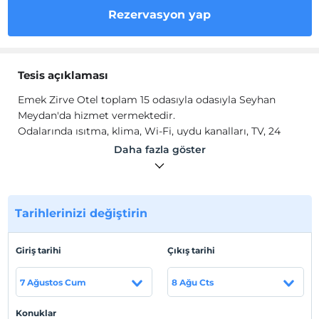
Rezervasyon yap
Tesis açıklaması
Emek Zirve Otel toplam 15 odasıyla odasıyla Seyhan
Meydan'da hizmet vermektedir.
Odalarında ısıtma, klima, Wi-Fi, uydu kanalları, TV, 24
saat sıcak su, banyo, duş, havlu seti, banyo buklet
Daha fazla göster
malzemeleri gibi olanaklar bulunur.
Tesis lokasyon bilgileri
Adana Merkez Cami, Taşköprü, Atatürk Evi, Sinema
Tarihlerinizi değiştirin
Müzesi gibi yerlere 3 dk. gibi kısa bir yürüme
mesafesindedir. Şakirpaşa Havalimanı'na 7 dk., otogara
Giriş tarihi
Çıkış tarihi
10 dk. sürüş mesafesindedir.
7 Ağustos Cum
8 Ağu Cts
Haritada Göster
Konuklar