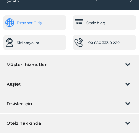
yer alın
Odaya yemek servisi
Ortak Alanlar
Extranet Giriş
Otelz blog
Lobi
Resepsiyon Hizmetleri
Sizi arayalım
+90 850 333 0 220
24 saat açık resepsiyon
Ulaşım
Müşteri hizmetleri
Havaalanı servisi (ücretli)
Sağlık
Rezervasyon yönet
Keşfet
Hastaneye kolay ulaşım (15 dakika)
Odalar
Sizi arayalım
Hediye Kart
Tesisler için
Aile odaları
Valizlik
İştirak olun
ZPara Nedir?
Hemen tesisinizi ekleyin
Otelz hakkında
Temizlik Hizmetleri
İletişim
Üye girişi
Günlük temizlik hizmeti
Villa/Daire ekleyin