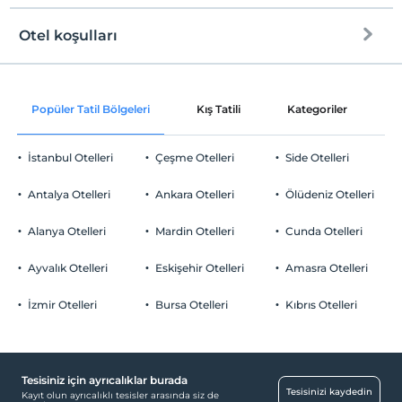
Otel koşulları
Internet
Check/in
Ücretsiz Wi-fi
En erken saat 13:00 ve sonrası
Popüler Tatil Bölgeleri
Kış Tatili
Kategoriler
P
Ortak alanlar ve tüm odalar
Check/out
En geç saat 11:00 ve öncesi
İstanbul Otelleri
Çeşme Otelleri
Side Otelleri
Evcil Hayvan
Evcil hayvan barınabilir
Antalya Otelleri
Ankara Otelleri
Ölüdeniz Otelleri
Sigara
Odalarda sigara içilmez
Alanya Otelleri
Mardin Otelleri
Cunda Otelleri
Otopark
Çocuklar
2 yaşına kadar olan bebekler ücretsizdir.
Ücretsiz Halka Açık Otopark
Ayvalık Otelleri
Eskişehir Otelleri
Amasra Otelleri
Her bir oda için 13 yaşına kadar 1 çocuk ücretsizdir
Otopark (Tesis bünyesinde)
İzmir Otelleri
Bursa Otelleri
Kıbrıs Otelleri
Tesisiniz için ayrıcalıklar burada
Yiyecek & İçecek
Tesisinizi kaydedin
Kayıt olun ayrıcalıklı tesisler arasında siz de