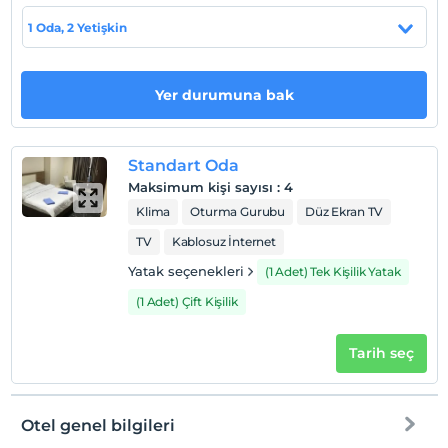
1 Oda, 2 Yetişkin
Otel koşulları
Yer durumuna bak
Check/in
En erken saat 13:00 ve sonrası
Check/out
Standart Oda
En geç saat 11:00 ve öncesi
Maksimum kişi sayısı
:
4
Evcil Hayvan
Klima
Oturma Gurubu
Düz Ekran TV
Evcil hayvan barınabilir
TV
Kablosuz İnternet
Sigara
Yatak seçenekleri
(1 Adet) Tek Kişilik Yatak
Odalarda sigara içilmez
(1 Adet) Çift Kişilik
Çocuklar
2 yaşına kadar olan bebekler ücretsizdir.
Tarih seç
Her bir oda için 13 yaşına kadar 1 çocuk ücretsizdir
Otel genel bilgileri