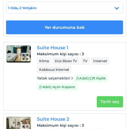
1 Oda, 2 Yetişkin
Otel koşulları
Check/in
Yer durumuna bak
En erken saat 14:00 ve sonrası
Check/out
En geç saat 12:00 ve öncesi
Suite House 1
Evcil Hayvan
Maksimum kişi sayısı
:
3
Evcil hayvan kabul edilmemektedir.
Klima
Düz Ekran TV
TV
İnternet
Sigara
Kablosuz İnternet
Odalarda sigara içilmez
Yatak seçenekleri
(1 Adet) Çift Kişilik
Çocuklar
(1 Adet) Açılır-Kapanır
Tesisimizde 9 yaş altı çocuklar konaklayamaz
Tarih seç
Suite House 2
Maksimum kişi sayısı
:
3