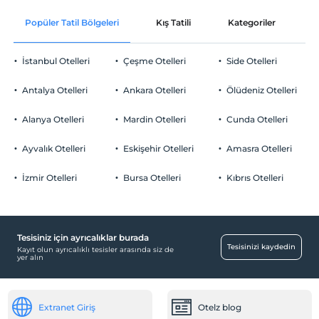
Ücretsiz Wi-fi
En erken saat 14:00 ve sonrası
Popüler Tatil Bölgeleri
Kış Tatili
Kategoriler
P
Ortak alanlar ve tüm odalar
Check/out
En geç saat 12:00 ve öncesi
İstanbul Otelleri
Çeşme Otelleri
Side Otelleri
Evcil Hayvan
Evcil hayvan kabul edilmemektedir.
Antalya Otelleri
Ankara Otelleri
Ölüdeniz Otelleri
Sigara
Odalarda sigara içilmez
Alanya Otelleri
Mardin Otelleri
Cunda Otelleri
Otopark
Çocuklar
Tesisimizde 9 yaş altı çocuklar konaklayamaz
Ücretsiz Halka Açık Otopark
Ayvalık Otelleri
Eskişehir Otelleri
Amasra Otelleri
Otopark (Tesis disinda)
İzmir Otelleri
Bursa Otelleri
Kıbrıs Otelleri
Tesisiniz için ayrıcalıklar burada
Yiyecek & İçecek
Tesisinizi kaydedin
Kayıt olun ayrıcalıklı tesisler arasında siz de
yer alın
Kahvaltı Salonu
Odalar
Extranet Giriş
Otelz blog
Sigara içilmeyen odalar