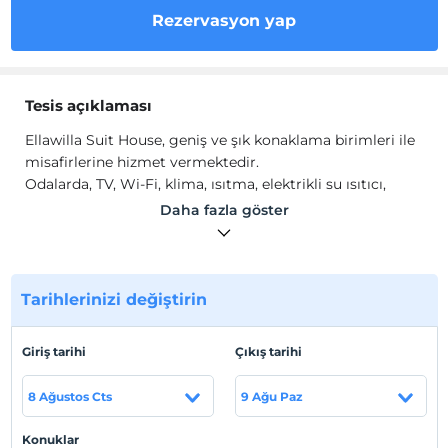
Rezervasyon yap
Tesis açıklaması
Ellawilla Suit House, geniş ve şık konaklama birimleri ile
misafirlerine hizmet vermektedir.
Odalarda, TV, Wi-Fi, klima, ısıtma, elektrikli su ısıtıcı,
gardırop bulunmaktadır.
Daha fazla göster
Tesis lokasyon bilgileri
Güre Edremit'te konumlanmaktadır.
Tarihlerinizi değiştirin
Sahil
Denize sıfır konumdadır.
Giriş tarihi
Çıkış tarihi
8 Ağustos Cts
9 Ağu Paz
Haritada Göster
Konuklar