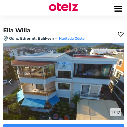
Ella Willa
Güre, Edremit, Balıkesir
-
Haritada Göster
1
/
17