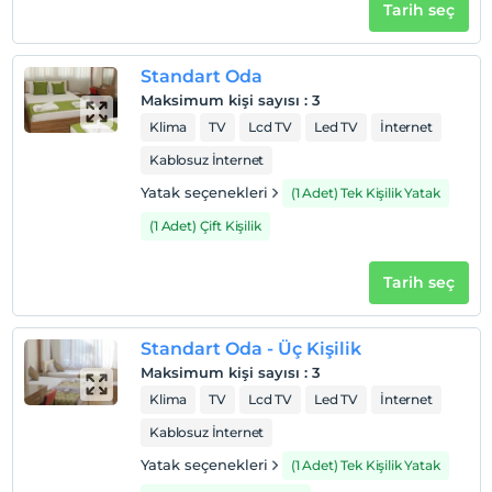
Tarih seç
Standart Oda
Maksimum kişi sayısı
:
3
Klima
TV
Lcd TV
Led TV
İnternet
Kablosuz İnternet
Yatak seçenekleri
(1 Adet) Tek Kişilik Yatak
(1 Adet) Çift Kişilik
Tarih seç
Standart Oda - Üç Kişilik
Maksimum kişi sayısı
:
3
Klima
TV
Lcd TV
Led TV
İnternet
Kablosuz İnternet
Yatak seçenekleri
(1 Adet) Tek Kişilik Yatak