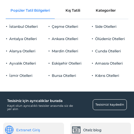
Kıyıdan itibaren derin deniz
Gül yaprakları ile süsleme
Evcil Hayvan
Popüler Tatil Bölgeleri
Kış Tatili
Kategoriler
P
Şezlong & Şemsiye
Evcil hayvan kabul edilmemektedir.
Sigara
İstanbul Otelleri
Çeşme Otelleri
Side Otelleri
Odalarda sigara içilmez
Otopark
Çocuklar
Antalya Otelleri
Ankara Otelleri
Ölüdeniz Otelleri
2 yaşına kadar olan bebekler ücretsizdir.
Ücretsiz Özel Otopark
Her bir oda için 7 yaşına kadar 1 çocuk ücretsizdir
Alanya Otelleri
Mardin Otelleri
Cunda Otelleri
Otopark (Tesis bünyesinde)
Ayvalık Otelleri
Eskişehir Otelleri
Amasra Otelleri
İzmir Otelleri
Bursa Otelleri
Kıbrıs Otelleri
Çalışma Alanları
Faks/fotokopi
Tesisiniz için ayrıcalıklar burada
Ulaşım
Tesisinizi kaydedin
Kayıt olun ayrıcalıklı tesisler arasında siz de
yer alın
Havaalanı servisi (ücretli)
Öne Çıkan Özellikler
Extranet Giriş
Otelz blog
Spa/sağlık merkezi