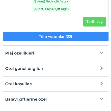
(3 Adet) Tek Kişilik Yatak
(1 Adet) Büyük Çift Kişilik
Tarih seç
Tüm yorumlar (33)
Plaj özellikleri
Otel genel bilgileri
Plaja
Halka açık plaj
Otel koşulları
Internet
Platform
Check/in
Ücretsiz Wi-fi
En erken saat 14:00 ve sonrası
Balayı çiftlerine özel
İskele
Ortak alanlar ve tüm odalar
Check/out
En geç saat 12:00 ve öncesi