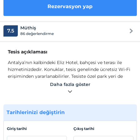
Rezervasyon yap
Müthiş
7.5
86 değerlendirme
Tesis açıklaması
Antalya’nın kalbindeki Eliz Hotel, bahçesi ve terası ile
hizmetinizdedir. Konuklar, tesis genelinde ücretsiz Wi-Fi
erişiminden yararlanabilirler. Tesiste özel park yeri de
bulunur. Tüm odalar düz ekran uydu TV, klima ve minibar
Daha fazla göster
ile donatılmıştır. Duşlu özel banyoda saç kurutma
makinesi ve ücretsiz banyo malzemeleri mevcuttur.
Odadan şehir ve bahçe manzaralarını seyredebilirsiniz.
Eliz Hotel'in 24 saat açık resepsiyonu oda servisi
Tarihlerinizi değiştirin
sağlamaktadır.
Antalya’nın kalbindeki Eliz Hotel, bahçesi ve terası ile
Giriş tarihi
Çıkış tarihi
hizmetinizdedir. Konuklar, tesis genelinde ücretsiz Wi-Fi
erişiminden yararlanabilirler. Tesiste özel park yeri de