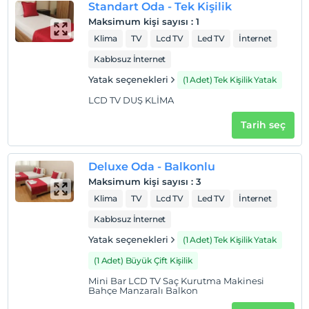
Standart Oda - Tek Kişilik
Otel koşulları
Maksimum kişi sayısı
:
1
Klima
TV
Lcd TV
Led TV
İnternet
Check/in
En erken saat 14:00 ve sonrası
Kablosuz İnternet
Check/out
Yatak seçenekleri
(1 Adet) Tek Kişilik Yatak
En geç saat 12:00 ve öncesi
LCD TV DUŞ KLİMA
Evcil Hayvan
Tarih seç
Evcil hayvan kabul edilmemektedir.
Sigara
Deluxe Oda - Balkonlu
Odalarda sigara içilmez
Maksimum kişi sayısı
:
3
Çocuklar
Klima
TV
Lcd TV
Led TV
İnternet
2 yaşına kadar olan bebekler ücretsizdir.
Kablosuz İnternet
Her bir oda için 7 yaşına kadar 1 çocuk ücretsizdir
Yatak seçenekleri
(1 Adet) Tek Kişilik Yatak
(1 Adet) Büyük Çift Kişilik
Mini Bar LCD TV Saç Kurutma Makinesi
Bahçe Manzaralı Balkon